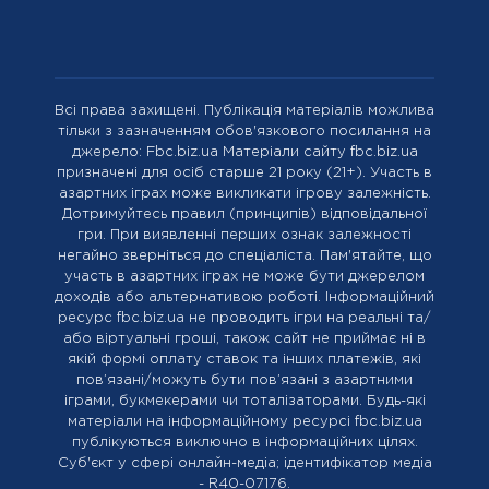
Всі права захищені. Публікація матеріалів можлива
тільки з зазначенням обов'язкового посилання на
джерело: Fbc.biz.ua Матеріали сайту fbc.biz.ua
призначені для осіб старше 21 року (21+). Участь в
азартних іграх може викликати ігрову залежність.
Дотримуйтесь правил (принципів) відповідальної
гри. При виявленні перших ознак залежності
негайно зверніться до спеціаліста. Пам'ятайте, що
участь в азартних іграх не може бути джерелом
доходів або альтернативою роботі. Інформаційний
ресурс fbc.biz.ua не проводить ігри на реальні та/
або віртуальні гроші, також сайт не приймає ні в
якій формі оплату ставок та інших платежів, які
пов’язані/можуть бути пов’язані з азартними
іграми, букмекерами чи тоталізаторами. Будь-які
матеріали на інформаційному ресурсі fbc.biz.ua
публікуються виключно в інформаційних цілях.
Cуб'єкт у сфері онлайн-медіа; ідентифікатор медіа
- R40-07176.