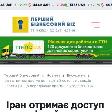
Skip
↑
↓
↑
H
44.69 UAH
51.63 UAH
44.69 UAH
+0.17%
-0.13%
+0.17%
to
content
Перший бізнесовий
Новини
Економіка
Іран отримає доступ до нафти й сотень мільярдів
інвестицій: що передбачає проміжна угода зі США
Іран отримає доступ