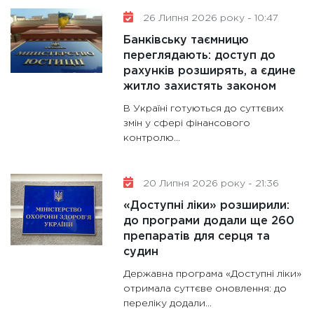
11:30
Ст
26 Липня 2026 року - 10:47
майбут
Банківську таємницю
31.12.20
переглядають: доступ до
рахунків розширять, а єдине
житло захистять законом
В Україні готуються до суттєвих
змін у сфері фінансового
контролю...
20 Липня 2026 року - 21:36
«Доступні ліки» розширили:
до програми додали ще 260
препаратів для серця та
судин
Державна програма «Доступні ліки»
отримала суттєве оновлення: до
переліку додали...