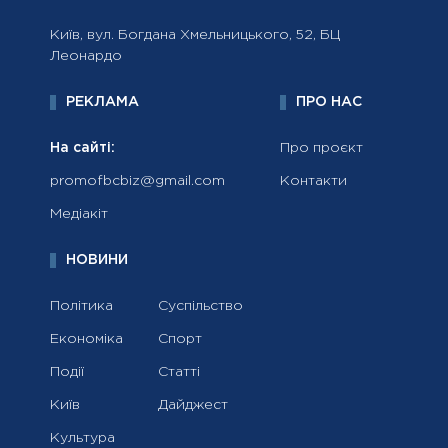
Київ, вул. Богдана Хмельницького, 52, БЦ
Леонардо
РЕКЛАМА
ПРО НАС
На сайті:
Про проєкт
promofbcbiz@gmail.com
Контакти
Медіакіт
НОВИНИ
Політика
Суспільство
Економіка
Спорт
Події
Статті
Київ
Дайджест
Культура