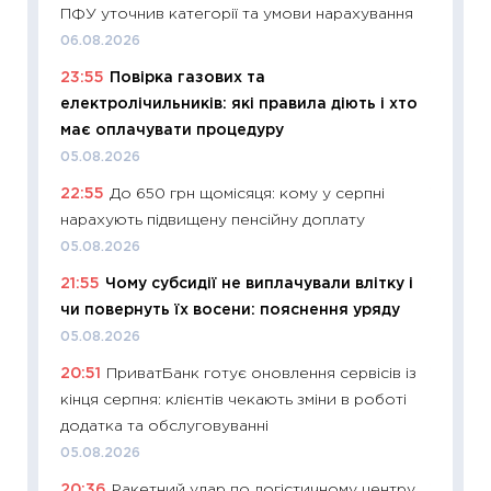
ПФУ уточнив категорії та умови нарахування
інвест
06.08.2026
21.07.20
23:55
Повірка газових та
11:26
Як
електролічильників: які правила діють і хто
ризики
має оплачувати процедуру
облігац
05.08.2026
08.07.2
22:55
До 650 грн щомісяця: кому у серпні
11:20
Ці
нарахують підвищену пенсійну доплату
майбут
05.08.2026
01.07.2
21:55
Чому субсидії не виплачували влітку і
11:24
Пр
чи повернуть їх восени: пояснення уряду
освіта 
05.08.2026
29.06.2
20:51
ПриватБанк готує оновлення сервісів із
11:27
Вс
кінця серпня: клієнтів чекають зміни в роботі
топ уні
додатка та обслуговуванні
абітурі
05.08.2026
23.06.2
20:36
Ракетний удар по логістичному центру
11:29
До