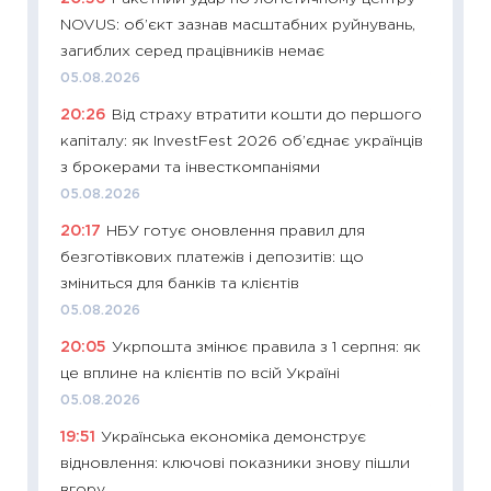
NOVUS: об’єкт зазнав масштабних руйнувань,
наспра
загиблих серед працівників немає
2027–2
05.08.2026
19.06.20
20:26
Від страху втратити кошти до першого
11:22
Ка
капіталу: як InvestFest 2026 об’єднає українців
що зав
з брокерами та інвесткомпаніями
11.06.20
05.08.2026
11:27
До
20:17
НБУ готує оновлення правил для
ціни зм
безготівкових платежів і депозитів: що
30.04.2
зміниться для банків та клієнтів
11:32
Бі
05.08.2026
впевне
20:05
Укрпошта змінює правила з 1 серпня: як
поведін
це вплине на клієнтів по всій Україні
27.04.2
05.08.2026
11:28
Чо
19:51
Українська економіка демонструє
змінив
відновлення: ключові показники знову пішли
2026 р
вгору
13.04.20