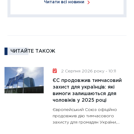
Читати всі новини
11:26
Сп
2026: 
ліквідн
18.02.20
11:27
За
диктує
16.02.20
ЧИТАЙТЕ ТАКОЖ
11:30
Ре
роль US
2 Серпня 2026 року - 10:11
та зни
ЄС продовжив тимчасовий
30.01.20
захист для українців: які
11:30
Кр
вимоги залишаються для
роблять
чоловіків у 2025 році
28.01.20
Європейський Союз офіційно
11:28
Де
продовжив дію тимчасового
захисту для громадян України,...
гранто
13.01.20