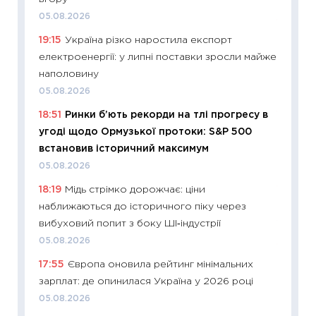
05.08.2026
11:29
Ск
19:15
Україна різко наростила експорт
кошик 
електроенергії: у липні поставки зросли майже
базово
наполовину
оцінко
05.08.2026
06.04.2
18:51
Ринки б’ють рекорди на тлі прогресу в
11:24
Ск
угоді щодо Ормузької протоки: S&P 500
у 2026
встановив історичний максимум
KSE до
05.08.2026
30.03.2
18:19
Мідь стрімко дорожчає: ціни
11:26
Зо
наближаються до історичного піку через
купува
вибуховий попит з боку ШІ‑індустрії
12.03.20
05.08.2026
11:27
Ек
17:55
Європа оновила рейтинг мінімальних
змінило
зарплат: де опинилася Україна у 2026 році
розвитк
05.08.2026
24.02.2