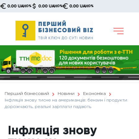
Skip
.00 UAH
0.00 UAH
0.00 UAH
0%
0%
0%
to
content
Перший бізнесовий
Новини
Економіка
Інфляція знову тисне на американців: бензин і продукти
дорожчають, реальні зарплати падають
Інфляція знову