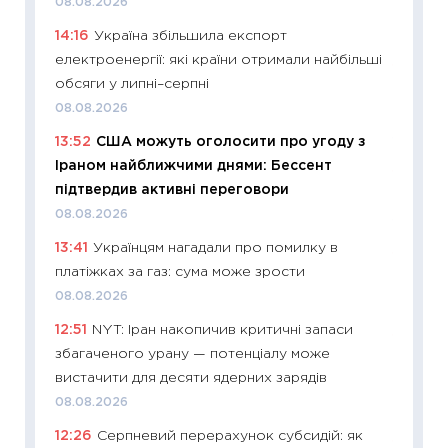
08.08.2026
абітурі
14:16
Україна збільшила експорт
23.06.2
електроенергії: які країни отримали найбільші
11:29
До
обсяги у липні–серпні
наспра
08.08.2026
2027–2
13:52
США можуть оголосити про угоду з
19.06.20
Іраном найближчими днями: Бессент
11:22
Ка
підтвердив активні переговори
що зав
08.08.2026
11.06.20
13:41
Українцям нагадали про помилку в
11:27
До
платіжках за газ: сума може зрости
ціни зм
08.08.2026
30.04.2
12:51
NYT: Іран накопичив критичні запаси
11:32
Бі
збагаченого урану — потенціалу може
впевне
вистачити для десяти ядерних зарядів
поведін
08.08.2026
27.04.2
12:26
Серпневий перерахунок субсидій: як
11:28
Чо