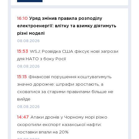
16:10
Уряд змінив правила розподілу
11:29
Як
електроенергії: влітку та взимку діятимуть
інвест
різні моделі
21.07.20
08.08.2026
11:26
Як
15:53
WSJ: Розвідка США фіксує нові загрози
ризики
для НАТО з боку Росії
облігац
08.08.2026
08.07.2
15:15
Фінансові порушення коштуватимуть
11:20
Ці
значно дорожче: штрафи зростають, а
майбут
сховатися за старими правилами більше не
01.07.2
вийде
11:24
Пр
08.08.2026
освіта 
14:47
Атаки дронів у Чорному морі різко
29.06.2
скоротили експорт казахської нафти:
11:27
Вс
поставки впали на 20%
топ уні