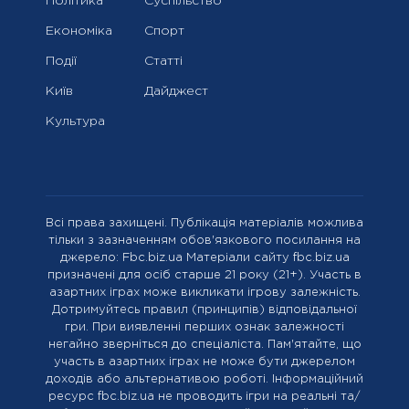
Політика
Суспільство
Економіка
Спорт
Події
Статті
Київ
Дайджест
Культура
Всі права захищені. Публікація матеріалів можлива
тільки з зазначенням обов'язкового посилання на
джерело: Fbc.biz.ua Матеріали сайту fbc.biz.ua
призначені для осіб старше 21 року (21+). Участь в
азартних іграх може викликати ігрову залежність.
Дотримуйтесь правил (принципів) відповідальної
гри. При виявленні перших ознак залежності
негайно зверніться до спеціаліста. Пам'ятайте, що
участь в азартних іграх не може бути джерелом
доходів або альтернативою роботі. Інформаційний
ресурс fbc.biz.ua не проводить ігри на реальні та/