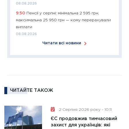
08.08.2026
розвитк
9:50
Пенсії у серпні: мінімальна 2 595 грн,
24.02.2
максимальна 25 950 грн — кому перерахували
11:26
Сп
виплати
2026: 
08.08.2026
ліквідн
Читати всі новини
18.02.20
11:27
За
диктує
16.02.20
11:30
Ре
роль US
ЧИТАЙТЕ ТАКОЖ
та зни
30.01.20
11:30
Кр
2 Серпня 2026 року - 10:11
роблять
ЄС продовжив тимчасовий
28.01.20
захист для українців: які