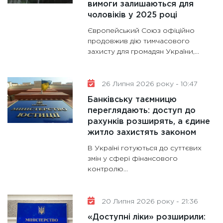
вимоги залишаються для
11:28
Де
чоловіків у 2025 році
гранто
13.01.20
Європейський Союз офіційно
продовжив дію тимчасового
11:30
Ст
захисту для громадян України,...
майбут
31.12.20
26 Липня 2026 року - 10:47
Банківську таємницю
переглядають: доступ до
рахунків розширять, а єдине
житло захистять законом
В Україні готуються до суттєвих
змін у сфері фінансового
контролю...
20 Липня 2026 року - 21:36
«Доступні ліки» розширили: