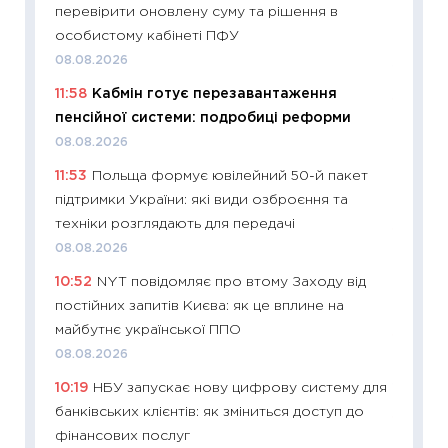
перевірити оновлену суму та рішення в
змінив
особистому кабінеті ПФУ
2026 р
08.08.2026
13.04.20
11:58
Кабмін готує перезавантаження
11:29
Ск
пенсійної системи: подробиці реформи
кошик 
08.08.2026
базово
11:53
Польща формує ювілейний 50-й пакет
оцінко
підтримки України: які види озброєння та
06.04.2
техніки розглядають для передачі
11:24
Ск
08.08.2026
у 2026
10:52
NYT повідомляє про втому Заходу від
KSE до
постійних запитів Києва: як це вплине на
30.03.2
майбутнє української ППО
11:26
Зо
08.08.2026
купува
10:19
НБУ запускає нову цифрову систему для
12.03.20
банківських клієнтів: як зміниться доступ до
11:27
Ек
фінансових послуг
змінило