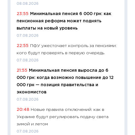
08.08.2026
11:27
Вс
23:55
Минимальная пенсия 6 000 грн: как
Украин
пенсионная реформа может поднять
универ
выплаты на новый уровень
абитур
07.08.2026
23.06.2
22:55
ПФУ ужесточает контроль за пенсиями:
11:29
До
кого будут проверять в первую очередь
что на
деклар
07.08.2026
19.06.20
21:55
Минимальная пенсия выросла до 6
000 грн: когда возможно повышение до 12
11:22
Ка
000 грн — позиция правительства и
ваканс
экономистов
11.06.20
07.08.2026
11:27
До
20:48
Новые правила отключений: как в
промыш
Украине будут регулировать подачу света
30.04.2
зимой и летом
11:32
Бо
07.08.2026
уверен