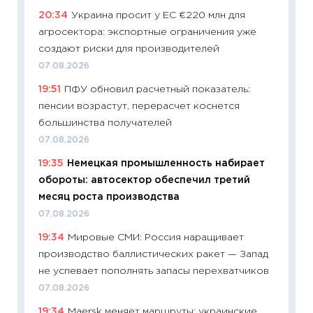
20:34
Украина просит у ЕС €220 млн для
поведе
агросектора: экспортные ограничения уже
27.04.2
создают риски для производителей
11:28
По
07.08.2026
измени
19:51
ПФУ обновил расчетный показатель:
в 2026
пенсии возрастут, перерасчет коснется
13.04.20
большинства получателей
11:29
Ск
07.08.2026
пасхал
19:35
Немецкая промышленность набирает
собств
обороты: автосектор обеспечил третий
сравне
месяц роста производства
06.04.2
07.08.2026
11:24
Ск
19:34
Мировые СМИ: Россия наращивает
сдержи
производство баллистических ракет — Запад
Майком
не успевает пополнять запасы перехватчиков
перев
07.08.2026
30.03.2
19:34
Maersk меняет маршруты: украинские
11:26
Зо