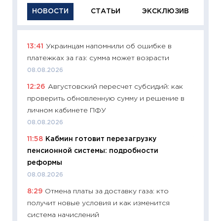
НОВОСТИ
СТАТЬИ
ЭКСКЛЮЗИВ
13:41
Украинцам напомнили об ошибке в
11:29
Ка
платежках за газ: сумма может возрасти
успешн
08.08.2026
21.07.20
12:26
Августовский пересчет субсидий: как
11:26
Ка
проверить обновленную сумму и решение в
риски 
личном кабинете ПФУ
облига
08.08.2026
08.07.2
11:58
Кабмин готовит перезагрузку
11:20
Це
пенсионной системы: подробности
будуще
реформы
01.07.2
08.08.2026
11:24
Пр
8:29
Отмена платы за доставку газа: кто
образо
получит новые условия и как изменится
платит
система начислений
29.06.2