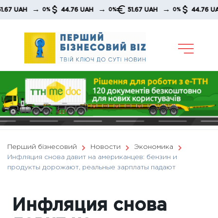
Skip
→
→
→
→
AH
44.76 UAH
51.67 UAH
44.76 UAH
0%
0%
0%
to
content
Перший бізнесовий
Новости
Экономика
Инфляция снова давит на американцев: бензин и
продукты дорожают, реальные зарплаты падают
Инфляция снова