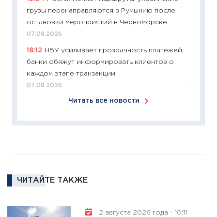
грузы перенаправляются в Румынию после
время 
остановки мероприятий в Черноморске
12.03.20
07.08.2026
11:27
Эк
18:12
НБУ усиливает прозрачность платежей:
что из
банки обяжут информировать клиентов о
перспе
каждом этапе транзакции
24.02.2
07.08.2026
11:26
П
Читать все новости
2025-2
сбереж
Institu
18.02.20
11:27
За
кто ди
кандид
ЧИТАЙТЕ ТАКЖЕ
16.02.20
11:30
Ре
2 августа 2026 года - 10:11
котель