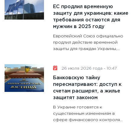
ЕС продлил временную
аудита
защиту для украинцев: какие
30.01.20
требования остаются для
11:30
Кр
мужчин в 2025 году
делают
Европейский Союз официально
28.01.20
продлил действие временной
защиты для граждан Украины,...
11:28
Го
гранто
дефиц
26 июля 2026 года - 10:47
13.01.20
Банковскую тайну
11:30
Ст
пересматривают: доступ к
будуще
счетам расширят, а жилье
31.12.20
защитят законом
В Украине готовятся к
существенным изменениям в
сфере финансового контроля...