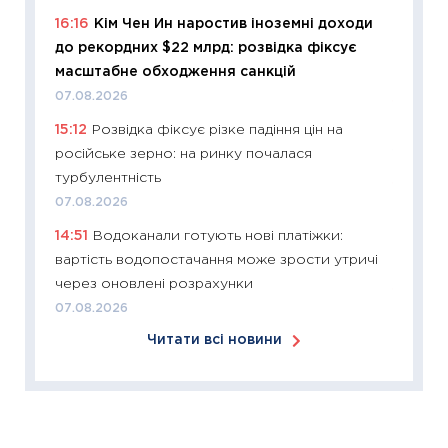
11:24
Ск
16:16
Кім Чен Ин наростив іноземні доходи
у 2026
до рекордних $22 млрд: розвідка фіксує
KSE до
масштабне обходження санкцій
30.03.2
07.08.2026
11:26
Зо
15:12
Розвідка фіксує різке падіння цін на
купува
російське зерно: на ринку почалася
12.03.20
турбулентність
11:27
Ек
07.08.2026
змінило
14:51
Водоканали готують нові платіжки:
розвитк
вартість водопостачання може зрости утричі
24.02.2
через оновлені розрахунки
11:26
Сп
07.08.2026
2026: 
Читати всі новини
ліквідн
18.02.20
11:27
За
диктує