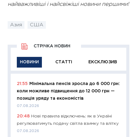
найважливіші і найсвіжіші новини першими!
Азия
США
СТРІЧКА НОВИН
НОВИНИ
СТАТТІ
ЕКСКЛЮЗИВ
21:55
Мінімальна пенсія зросла до 6 000 грн:
11:29
Як
коли можливе підвищення до 12 000 грн —
інвест
позиція уряду та економістів
21.07.20
07.08.2026
11:26
Як
20:48
Нові правила відключень: як в Україні
ризики
регулюватимуть подачу світла взимку та влітку
облігац
07.08.2026
08.07.2