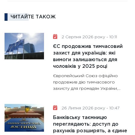
16.02.20
11:30
Ре
ЧИТАЙТЕ ТАКОЖ
роль US
та зни
30.01.20
2 Серпня 2026 року - 10:11
11:30
Кр
ЄС продовжив тимчасовий
роблять
захист для українців: які
28.01.20
вимоги залишаються для
чоловіків у 2025 році
11:28
Де
гранто
Європейський Союз офіційно
13.01.20
продовжив дію тимчасового
захисту для громадян України,...
11:30
Ст
майбут
31.12.20
26 Липня 2026 року - 10:47
Банківську таємницю
переглядають: доступ до
рахунків розширять, а єдине