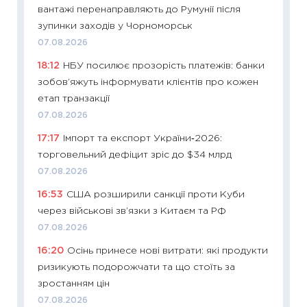
вантажі перенаправляють до Румунії після
11:27
До
зупинки заходів у Чорноморськ
ціни зм
07.08.2026
30.04.2
18:12
НБУ посилює прозорість платежів: банки
11:32
Бі
зобов’яжуть інформувати клієнтів про кожен
впевне
етап транзакції
поведін
07.08.2026
27.04.2
17:17
Імпорт та експорт України‑2026:
11:28
Чо
торговельний дефіцит зріс до $34 млрд
змінив
07.08.2026
2026 р
16:53
США розширили санкції проти Куби
13.04.20
через військові зв’язки з Китаєм та РФ
11:29
Ск
07.08.2026
кошик 
16:20
Осінь принесе нові витрати: які продукти
базово
ризикують подорожчати та що стоїть за
оцінко
зростанням цін
06.04.2
07.08.2026