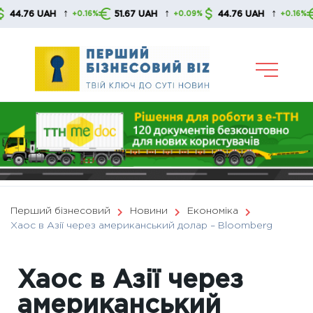
Skip
↑
↑
↑
6 UAH
51.67 UAH
44.76 UAH
51.6
+0.16%
+0.09%
+0.16%
to
content
Перший бізнесовий
Новини
Економіка
Хаос в Азії через американський долар – Bloomberg
Хаос в Азії через
американський