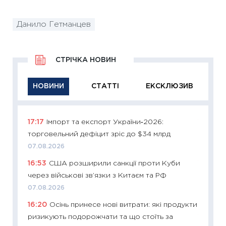
Данило Гетманцев
СТРІЧКА НОВИН
НОВИНИ
СТАТТІ
ЕКСКЛЮЗИВ
17:17
Імпорт та експорт України‑2026:
11:29
Як
торговельний дефіцит зріс до $34 млрд
інвест
07.08.2026
21.07.20
16:53
США розширили санкції проти Куби
11:26
Як
через військові зв’язки з Китаєм та РФ
ризики
облігац
07.08.2026
08.07.2
16:20
Осінь принесе нові витрати: які продукти
ризикують подорожчати та що стоїть за
11:20
Ці