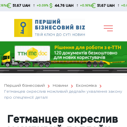
Skip
↑
↑
↑
51.67 UAH
44.76 UAH
51.67 UAH
+0.09%
+0.16%
+0.09%
to
content
Перший бізнесовий
Новини
Економіка
Гетманцев окреслив можливий дедлайн ухвалення закону
про спецпенсії: деталі
Гетманцев окреслив