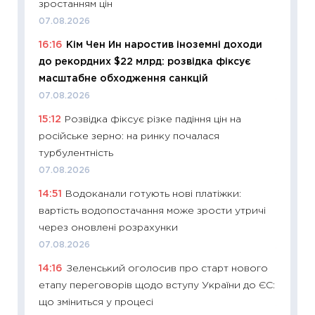
зростанням цін
майбут
07.08.2026
01.07.2
16:16
Кім Чен Ин наростив іноземні доходи
11:24
Пр
до рекордних $22 млрд: розвідка фіксує
освіта 
масштабне обходження санкцій
29.06.2
07.08.2026
11:27
Вс
15:12
Розвідка фіксує різке падіння цін на
топ уні
російське зерно: на ринку почалася
абітурі
турбулентність
23.06.2
07.08.2026
11:29
До
14:51
Водоканали готують нові платіжки:
наспра
вартість водопостачання може зрости утричі
2027–2
через оновлені розрахунки
19.06.20
07.08.2026
11:22
Ка
14:16
Зеленський оголосив про старт нового
що зав
етапу переговорів щодо вступу України до ЄС:
11.06.20
що зміниться у процесі
11:27
До