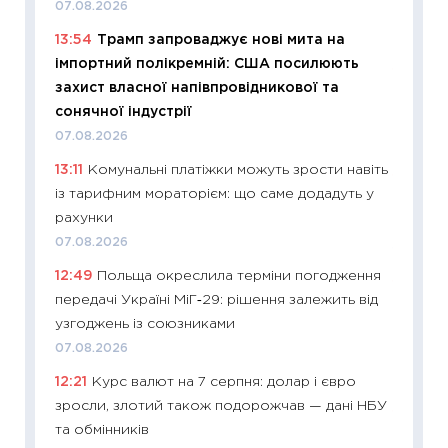
07.08.2026
ціни зм
13:54
Трамп запроваджує нові мита на
30.04.2
імпортний полікремній: США посилюють
11:32
Бі
захист власної напівпровідникової та
впевне
сонячної індустрії
поведін
07.08.2026
27.04.2
13:11
Комунальні платіжки можуть зрости навіть
11:28
Чо
із тарифним мораторієм: що саме додадуть у
змінив
рахунки
2026 р
07.08.2026
13.04.20
12:49
Польща окреслила терміни погодження
11:29
Ск
передачі Україні МіГ‑29: рішення залежить від
кошик 
узгоджень із союзниками
базово
07.08.2026
оцінко
12:21
Курс валют на 7 серпня: долар і євро
06.04.2
зросли, злотий також подорожчав — дані НБУ
11:24
Ск
та обмінників
у 2026