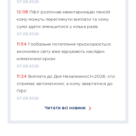
07.08.2026
KSE до
12:08
ПФУ розпочав інвентаризацію пенсій:
30.03.2
кому можуть переглянути виплати та чому
11:26
Зо
суми здатні зменшитися у кілька разів
купува
07.08.2026
12.03.20
11:54
Глобальне потепління прискорюється:
11:27
Ек
економіки світу вже відчувають наслідки
змінило
кліматичної кризи
розвитк
07.08.2026
24.02.2
11:24
Виплата до Дня Незалежності‑2026: хто
11:26
Сп
отримає автоматично, а кому звертатися до
2026: 
ПФУ
ліквідн
07.08.2026
18.02.20
Читати всі новини
11:27
За
диктує
16.02.20