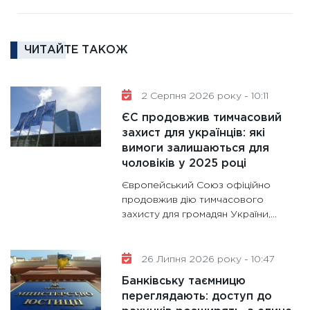
11:30
Ре
роль US
та зни
ЧИТАЙТЕ ТАКОЖ
30.01.20
11:30
Кр
роблять
2 Серпня 2026 року - 10:11
28.01.20
ЄС продовжив тимчасовий
11:28
Де
захист для українців: які
вимоги залишаються для
гранто
чоловіків у 2025 році
13.01.20
Європейський Союз офіційно
11:30
Ст
продовжив дію тимчасового
майбут
захисту для громадян України,...
31.12.20
26 Липня 2026 року - 10:47
Банківську таємницю
переглядають: доступ до