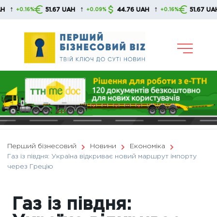
Skip
↑
↑
↑
51.67 UAH
44.76 UAH
51.67 UAH
0.16%
+0.09%
+0.16%
+0
to
content
Перший бізнесовий
Новини
Економіка
Газ із півдня: Україна відкриває новий маршрут імпорту
через Грецію
Газ із півдня: