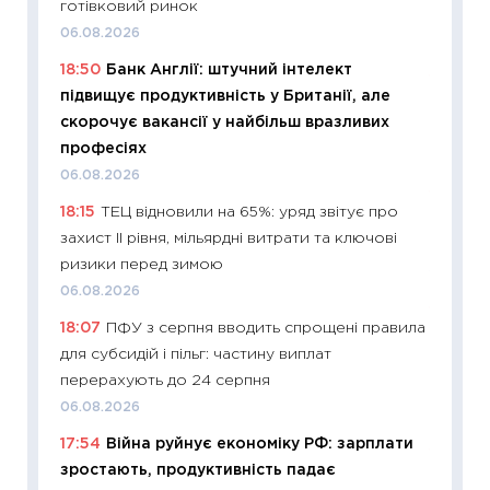
готівковий ринок
ціни зм
06.08.2026
30.04.2
18:50
Банк Англії: штучний інтелект
11:32
Бі
підвищує продуктивність у Британії, але
впевне
скорочує вакансії у найбільш вразливих
поведін
професіях
27.04.2
06.08.2026
11:28
Чо
18:15
ТЕЦ відновили на 65%: уряд звітує про
змінив
захист II рівня, мільярдні витрати та ключові
2026 р
ризики перед зимою
13.04.20
06.08.2026
11:29
Ск
18:07
ПФУ з серпня вводить спрощені правила
кошик 
для субсидій і пільг: частину виплат
базово
перерахують до 24 серпня
оцінко
06.08.2026
06.04.2
17:54
Війна руйнує економіку РФ: зарплати
11:24
Ск
зростають, продуктивність падає
у 2026