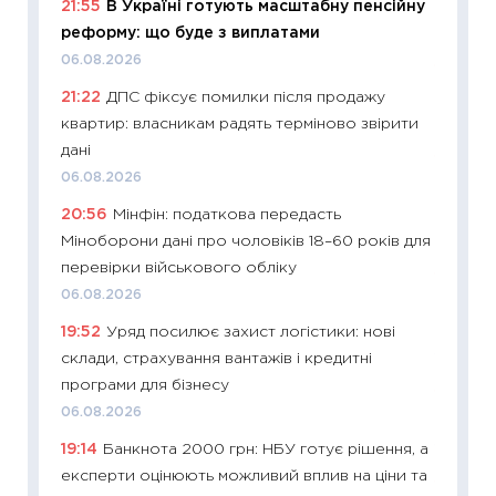
21:55
В Україні готують масштабну пенсійну
майбут
реформу: що буде з виплатами
01.07.2
06.08.2026
11:24
Пр
21:22
ДПС фіксує помилки після продажу
освіта 
квартир: власникам радять терміново звірити
29.06.2
дані
11:27
Вс
06.08.2026
топ уні
20:56
Мінфін: податкова передасть
абітурі
Міноборони дані про чоловіків 18–60 років для
23.06.2
перевірки військового обліку
11:29
До
06.08.2026
наспра
19:52
Уряд посилює захист логістики: нові
2027–2
склади, страхування вантажів і кредитні
19.06.20
програми для бізнесу
11:22
Ка
06.08.2026
що зав
19:14
Банкнота 2000 грн: НБУ готує рішення, а
11.06.20
експерти оцінюють можливий вплив на ціни та
11:27
До