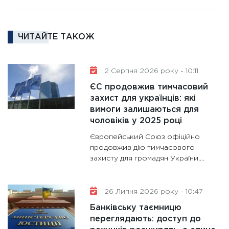
11:30
Ре
роль US
та зни
ЧИТАЙТЕ ТАКОЖ
30.01.20
11:30
Кр
роблять
2 Серпня 2026 року - 10:11
28.01.20
ЄС продовжив тимчасовий
11:28
Де
захист для українців: які
вимоги залишаються для
гранто
чоловіків у 2025 році
13.01.20
Європейський Союз офіційно
11:30
Ст
продовжив дію тимчасового
майбут
захисту для громадян України,...
31.12.20
26 Липня 2026 року - 10:47
Банківську таємницю
переглядають: доступ до