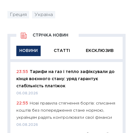
Греция
Україна
СТРІЧКА НОВИН
НОВИНИ
СТАТТІ
ЕКСКЛЮЗИВ
23:55
Тарифи на газ і тепло зафіксували до
11:29
Як
кінця воєнного стану: уряд гарантує
інвест
стабільність платіжок
21.07.20
06.08.2026
11:26
Як
22:55
Нові правила стягнення боргів: списання
ризики
коштів без попередження стане нормою,
облігац
українцям радять контролювати свої фінанси
08.07.2
06.08.2026
11:20
Ці