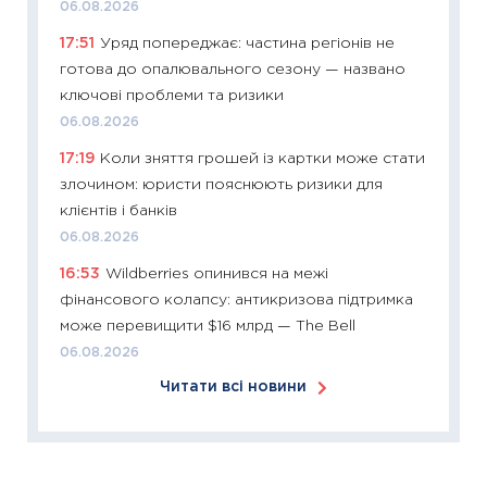
06.08.2026
KSE до
17:51
Уряд попереджає: частина регіонів не
30.03.2
готова до опалювального сезону — названо
11:26
Зо
ключові проблеми та ризики
купува
06.08.2026
12.03.20
17:19
Коли зняття грошей із картки може стати
11:27
Ек
злочином: юристи пояснюють ризики для
змінило
клієнтів і банків
розвитк
06.08.2026
24.02.2
16:53
Wildberries опинився на межі
11:26
Сп
фінансового колапсу: антикризова підтримка
2026: 
може перевищити $16 млрд — The Bell
ліквідн
06.08.2026
18.02.20
Читати всі новини
11:27
За
диктує
16.02.20