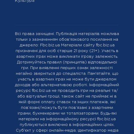
Культура
Всі права захищені. Публікація матеріалів можлива
тільки з зазначенням обов'язкового посилання на
джерело: Fbc.biz.ua Матеріали сайту fbc.biz.ua
призначені для осіб старше 21 року (21+). Участь в
азартних іграх може викликати ігрову залежність.
Дотримуйтесь правил (принципів) відповідальної
гри. При виявленні перших ознак залежності
негайно зверніться до спеціаліста. Пам'ятайте, що
участь в азартних іграх не може бути джерелом
доходів або альтернативою роботі. Інформаційний
ресурс fbc.biz.ua не проводить ігри на реальні та/
або віртуальні гроші, також сайт не приймає ні в
якій формі оплату ставок та інших платежів, які
пов’язані/можуть бути пов’язані з азартними
іграми, букмекерами чи тоталізаторами. Будь-які
матеріали на інформаційному ресурсі fbc.biz.ua
публікуються виключно в інформаційних цілях.
Cуб'єкт у сфері онлайн-медіа; ідентифікатор медіа