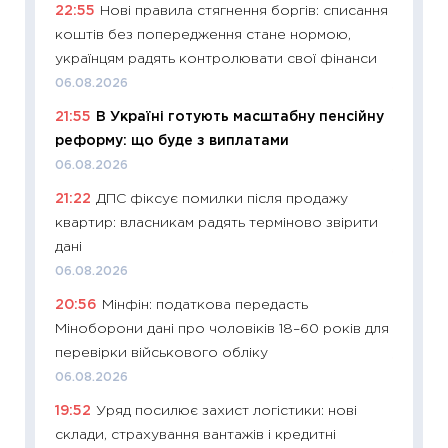
22:55
Нові правила стягнення боргів: списання
ризики
коштів без попередження стане нормою,
облігац
українцям радять контролювати свої фінанси
08.07.2
06.08.2026
11:20
Ці
21:55
В Україні готують масштабну пенсійну
майбут
реформу: що буде з виплатами
01.07.2
06.08.2026
11:24
Пр
21:22
ДПС фіксує помилки після продажу
освіта 
квартир: власникам радять терміново звірити
29.06.2
дані
11:27
Вс
06.08.2026
топ уні
20:56
Мінфін: податкова передасть
абітурі
Міноборони дані про чоловіків 18–60 років для
23.06.2
перевірки військового обліку
11:29
До
06.08.2026
наспра
19:52
Уряд посилює захист логістики: нові
2027–2
склади, страхування вантажів і кредитні
19.06.20