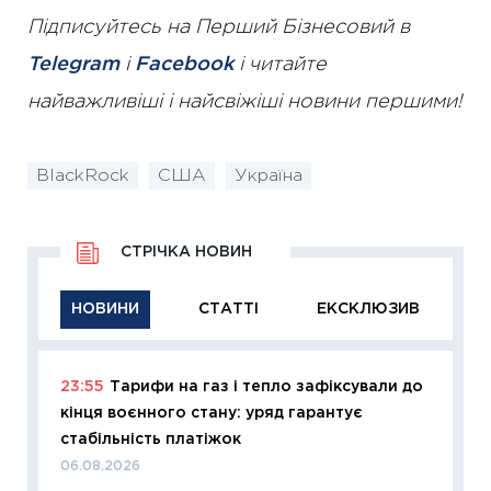
Підписуйтесь на Перший Бізнесовий в
Telegram
і
Facebook
і читайте
найважливіші і найсвіжіші новини першими!
BlackRock
США
Україна
СТРІЧКА НОВИН
НОВИНИ
СТАТТІ
ЕКСКЛЮЗИВ
23:55
Тарифи на газ і тепло зафіксували до
11:29
Як
кінця воєнного стану: уряд гарантує
інвест
стабільність платіжок
21.07.20
06.08.2026
11:26
Як