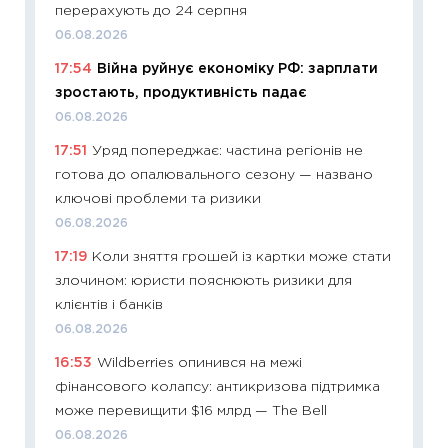
перерахують до 24 серпня
оцінко
06.08.2026
06.04.2
17:54
Війна руйнує економіку РФ: зарплати
11:24
Ск
зростають, продуктивність падає
у 2026
06.08.2026
KSE до
17:51
Уряд попереджає: частина регіонів не
30.03.2
готова до опалювального сезону — названо
11:26
Зо
ключові проблеми та ризики
купува
06.08.2026
12.03.20
17:19
Коли зняття грошей із картки може стати
11:27
Ек
злочином: юристи пояснюють ризики для
змінило
клієнтів і банків
розвитк
06.08.2026
24.02.2
16:53
Wildberries опинився на межі
11:26
Сп
фінансового колапсу: антикризова підтримка
2026: 
може перевищити $16 млрд — The Bell
ліквідн
06.08.2026
18.02.20