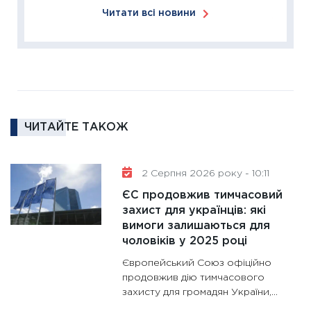
Читати всі новини
11:27
За
диктує
16.02.20
11:30
Ре
роль US
та зни
ЧИТАЙТЕ ТАКОЖ
30.01.20
11:30
Кр
роблять
2 Серпня 2026 року - 10:11
28.01.20
ЄС продовжив тимчасовий
11:28
Де
захист для українців: які
вимоги залишаються для
гранто
чоловіків у 2025 році
13.01.20
Європейський Союз офіційно
11:30
Ст
продовжив дію тимчасового
майбут
захисту для громадян України,...
31.12.20