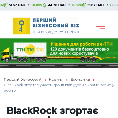
Skip
↑
↑
↑
51.67 UAH
44.76 UAH
51.67 UAH
+0.09%
+0.16%
+0.09%
to
content
Перший бізнесовий
Новини
Економіка
BlackRock згортає участь: фонд відбудови України завис у
повітрі
BlackRock згортає