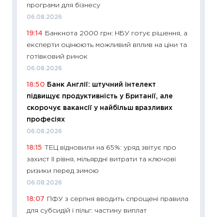
програми для бізнесу
11:22
Ка
06.08.2026
що зав
19:14
Банкнота 2000 грн: НБУ готує рішення, а
11.06.20
експерти оцінюють можливий вплив на ціни та
11:27
До
готівковий ринок
ціни зм
06.08.2026
30.04.2
18:50
Банк Англії: штучний інтелект
11:32
Бі
підвищує продуктивність у Британії, але
впевне
скорочує вакансії у найбільш вразливих
поведін
професіях
27.04.2
06.08.2026
11:28
Чо
18:15
ТЕЦ відновили на 65%: уряд звітує про
змінив
захист II рівня, мільярдні витрати та ключові
2026 р
ризики перед зимою
13.04.20
06.08.2026
11:29
Ск
18:07
ПФУ з серпня вводить спрощені правила
кошик 
для субсидій і пільг: частину виплат
базово