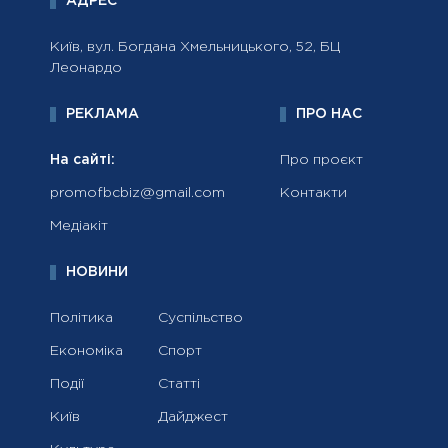
АДРЕС
Київ, вул. Богдана Хмельницького, 52, БЦ
Леонардо
РЕКЛАМА
ПРО НАС
На сайті:
Про проєкт
promofbcbiz@gmail.com
Контакти
Медіакіт
НОВИНИ
Політика
Суспільство
Економіка
Спорт
Події
Статті
Київ
Дайджест