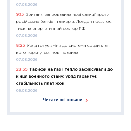
30.03.2
07.08.2026
11:26
Зо
9:15
Британія запровадила нові санкції проти
купува
російських банків і танкерів: Лондон посилює
12.03.20
тиск на енергетичний сектор РФ
11:27
Ек
07.08.2026
змінило
8:25
Уряд готує зміни до системи соцвиплат:
розвитк
кого торкнуться нові правила
24.02.2
07.08.2026
11:26
Сп
23:55
Тарифи на газ і тепло зафіксували до
2026: 
кінця воєнного стану: уряд гарантує
ліквідн
стабільність платіжок
18.02.20
06.08.2026
11:27
За
Читати всі новини
диктує
16.02.20
11:30
Ре
роль US