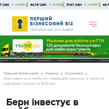
Skip
↑
↑
↑
44.76 UAH
51.67 UAH
44.76 UAH
+0.09%
+0.16%
+0.09%
to
content
Перший бізнесовий
Новини
Економіка
Берн інвестує в майбутнє: Швейцарія запускає 12 проєктів
відбудови України на $125 млн
Берн інвестує в