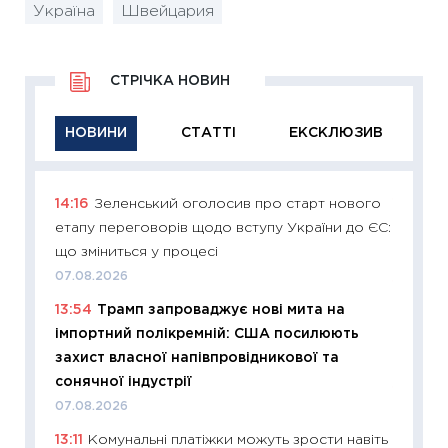
Україна
Швейцария
СТРІЧКА НОВИН
НОВИНИ
СТАТТІ
ЕКСКЛЮЗИВ
14:16
Зеленський оголосив про старт нового
11:29
Як
етапу переговорів щодо вступу України до ЄС:
інвест
що зміниться у процесі
21.07.20
07.08.2026
11:26
Як
13:54
Трамп запроваджує нові мита на
ризики
імпортний полікремній: США посилюють
облігац
захист власної напівпровідникової та
08.07.2
сонячної індустрії
11:20
Ці
07.08.2026
майбут
13:11
Комунальні платіжки можуть зрости навіть
01.07.2