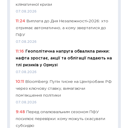
30.04.2
кліматичної кризи
11:32
Бі
07.08.2026
впевне
11:24
Виплата до Дня Незалежності‑2026: хто
поведін
отримає автоматично, а кому звертатися до
27.04.2
ПФУ
11:28
Чо
07.08.2026
змінив
11:16
Геополітична напруга обвалила ринки:
2026 р
нафта зростає, акції та облігації падають на
13.04.20
тлі ризиків у Ормузі
11:29
Ск
07.08.2026
кошик 
10:11
Bloomberg: Путін тисне на Центробанк РФ
базово
через ключову ставку, вимагаючи
оцінко
пом’якшення політики
06.04.2
07.08.2026
11:24
Ск
9:48
Перед опалювальним сезоном ПФУ
у 2026
посилює перевірки: кому можуть скасувати
KSE до
субсидію