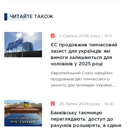
та зни
30.01.20
ЧИТАЙТЕ ТАКОЖ
11:30
Кр
роблять
28.01.20
2 Серпня 2026 року - 10:11
11:28
Де
ЄС продовжив тимчасовий
гранто
захист для українців: які
вимоги залишаються для
13.01.20
чоловіків у 2025 році
11:30
Ст
Європейський Союз офіційно
майбут
продовжив дію тимчасового
31.12.20
захисту для громадян України,...
26 Липня 2026 року - 10:47
Банківську таємницю
переглядають: доступ до
рахунків розширять, а єдине