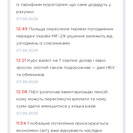
із тарифним мораторієм: що саме додадуть у
11:24
Пр
рахунки
освіта 
07.08.2026
29.06.2
12:49
Польща окреслила терміни погодження
11:27
Вс
передачі Україні МіГ‑29: рішення залежить від
топ уні
узгоджень із союзниками
абітурі
07.08.2026
23.06.2
12:21
Курс валют на 7 серпня: долар і євро
11:29
До
зросли, злотий також подорожчав — дані НБУ
наспра
та обмінників
2027–2
07.08.2026
19.06.20
12:08
ПФУ розпочав інвентаризацію пенсій:
11:22
Ка
кому можуть переглянути виплати та чому
що зав
суми здатні зменшитися у кілька разів
11.06.20
07.08.2026
11:27
До
11:54
Глобальне потепління прискорюється:
ціни зм
економіки світу вже відчувають наслідки