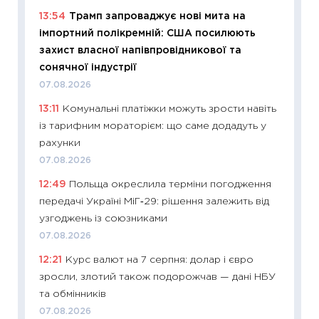
13:54
Трамп запроваджує нові мита на
майбут
імпортний полікремній: США посилюють
01.07.2
захист власної напівпровідникової та
11:24
Пр
сонячної індустрії
освіта 
07.08.2026
29.06.2
13:11
Комунальні платіжки можуть зрости навіть
11:27
Вс
із тарифним мораторієм: що саме додадуть у
топ уні
рахунки
абітурі
07.08.2026
23.06.2
12:49
Польща окреслила терміни погодження
11:29
До
передачі Україні МіГ‑29: рішення залежить від
наспра
узгоджень із союзниками
2027–2
07.08.2026
19.06.20
12:21
Курс валют на 7 серпня: долар і євро
11:22
Ка
зросли, злотий також подорожчав — дані НБУ
що зав
та обмінників
11.06.20
07.08.2026