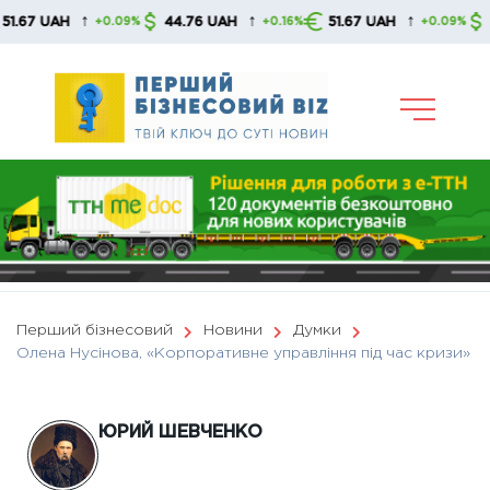
Skip
↑
↑
↑
44.76 UAH
51.67 UAH
44.76 UAH
+0.09%
+0.16%
+0.09%
to
content
Перший бізнесовий
Новини
Думки
Олена Нусінова, «Корпоративне управління під час кризи»
ЮРИЙ ШЕВЧЕНКО