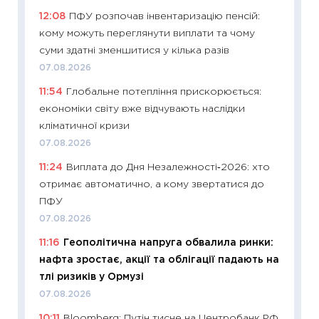
11:27
До
12:08
ПФУ розпочав інвентаризацію пенсій:
ціни зм
кому можуть переглянути виплати та чому
30.04.2
суми здатні зменшитися у кілька разів
11:32
Бі
07.08.2026
впевне
11:54
Глобальне потепління прискорюється:
поведін
економіки світу вже відчувають наслідки
27.04.2
кліматичної кризи
11:28
Чо
07.08.2026
змінив
11:24
Виплата до Дня Незалежності‑2026: хто
2026 р
отримає автоматично, а кому звертатися до
13.04.20
ПФУ
11:29
Ск
07.08.2026
кошик 
11:16
Геополітична напруга обвалила ринки:
базово
нафта зростає, акції та облігації падають на
оцінко
тлі ризиків у Ормузі
06.04.2
07.08.2026
11:24
Ск
10:11
Bloomberg: Путін тисне на Центробанк РФ