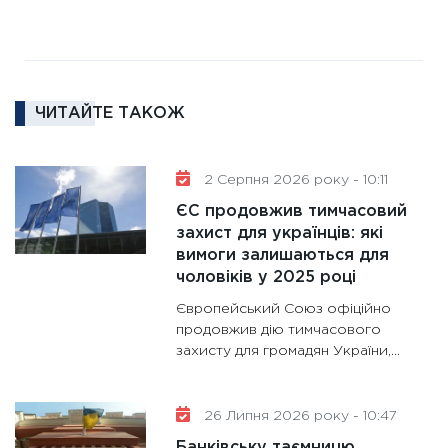
11:30
Ре
роль US
та зни
30.01.20
ЧИТАЙТЕ ТАКОЖ
11:30
Кр
роблять
28.01.20
2 Серпня 2026 року - 10:11
11:28
Де
ЄС продовжив тимчасовий
гранто
захист для українців: які
вимоги залишаються для
13.01.20
чоловіків у 2025 році
11:30
Ст
Європейський Союз офіційно
майбут
продовжив дію тимчасового
31.12.20
захисту для громадян України,...
26 Липня 2026 року - 10:47
Банківську таємницю