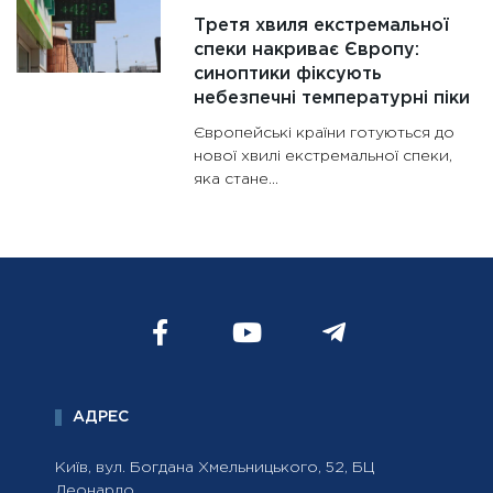
Третя хвиля екстремальної
спеки накриває Європу:
синоптики фіксують
небезпечні температурні піки
Європейські країни готуються до
нової хвилі екстремальної спеки,
яка стане...
АДРЕС
Київ, вул. Богдана Хмельницького, 52, БЦ
Леонардо