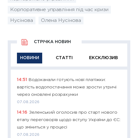
Корпоративне управління під час кризи
Нусінова
Олена Нусінова
СТРІЧКА НОВИН
НОВИНИ
СТАТТІ
ЕКСКЛЮЗИВ
14:51
Водоканали готують нові платіжки:
11:29
Як
вартість водопостачання може зрости утричі
інвест
через оновлені розрахунки
21.07.20
07.08.2026
11:26
Як
14:16
Зеленський оголосив про старт нового
ризики
етапу переговорів щодо вступу України до ЄС:
облігац
що зміниться у процесі
08.07.2
07.08.2026
11:20
Ці