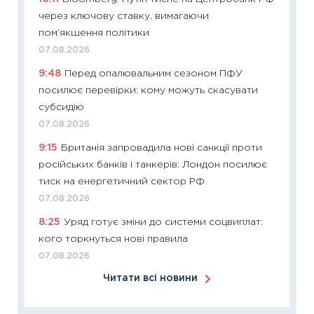
у 2026
через ключову ставку, вимагаючи
KSE до
пом’якшення політики
30.03.2
07.08.2026
11:26
Зо
9:48
Перед опалювальним сезоном ПФУ
купува
посилює перевірки: кому можуть скасувати
12.03.20
субсидію
11:27
Ек
07.08.2026
змінило
9:15
Британія запровадила нові санкції проти
розвитк
російських банків і танкерів: Лондон посилює
24.02.2
тиск на енергетичний сектор РФ
11:26
Сп
07.08.2026
2026: 
8:25
Уряд готує зміни до системи соцвиплат:
ліквідн
кого торкнуться нові правила
18.02.20
07.08.2026
11:27
За
Читати всі новини
диктує
16.02.20