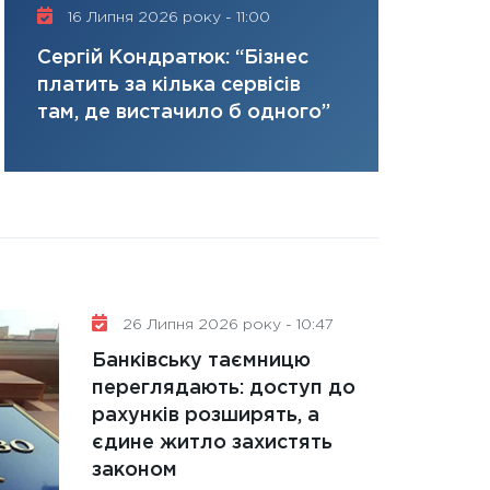
керований дефіц
16 Липня 2026 року - 11:00
трансформ
13.01.2026
Нусінова п
Сергій Кондратюк: “Бізнес
11:30
Стратегічни
ризики та 
платить за кілька сервісів
портфель майбут
там, де вистачило б одного”
31.12.2025
Читати в
26 Липня 2026 року - 10:47
Банківську таємницю
переглядають: доступ до
рахунків розширять, а
єдине житло захистять
законом