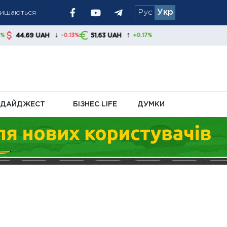
алишаються
Рус
Укр
 запаси США
↓
↑
AH
51.63 UAH
-0.13%
+0.17%
ДАЙДЖЕСТ
БІЗНЕС LIFE
ДУМКИ