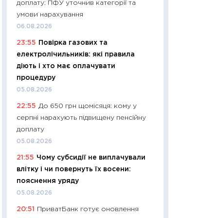
доплату: ПФУ уточнив категорії та
01.07.2026
умови нарахування
11:24
Професії ма
06.08.2026
рухається освіта 
23:55
Повірка газових та
платитимуть біл
електролічильників: які правила
29.06.2026
діють і хто має оплачувати
11:27
Вступ-2026 в
процедуру
контракту, топ ун
05.08.2026
правила для абіту
22:55
До 650 грн щомісяця: кому у
23.06.2026
серпні нарахують підвищену пенсійну
11:29
Долар по 51,5
доплату
тисяч: що наспра
05.08.2026
Бюджетна деклар
21:55
Чому субсидії не виплачували
19.06.2026
влітку і чи повернуть їх восени:
11:22
Кадровий деф
пояснення уряду
вакансії: що зав
05.08.2026
найму
20:51
ПриватБанк готує оновлення
11.06.2026