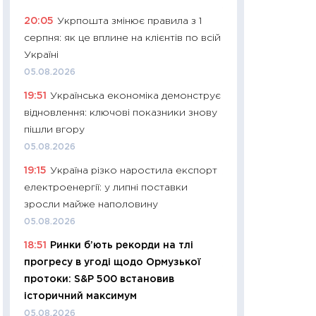
11:24
Скільки кош
20:05
Укрпошта змінює правила з 1
стримування у 202
серпня: як це вплине на клієнтів по всій
розмови з Майко
Україні
арифметики пер
05.08.2026
30.03.2026
19:51
Українська економіка демонструє
11:26
Золото по $
відновлення: ключові показники знову
$80: час купуват
пішли вгору
прибуток?
05.08.2026
12.03.2026
19:15
Україна різко наростила експорт
11:27
Економіка Ук
електроенергії: у липні поставки
що змінилося за 4
зросли майже наполовину
перспективи розв
05.08.2026
стабільності
18:51
Ринки б’ють рекорди на тлі
24.02.2026
прогресу в угоді щодо Ормузької
11:26
Споживання 
протоки: S&P 500 встановив
2025–2026: струк
історичний максимум
заощадження та л
05.08.2026