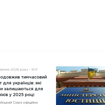
контролю: поняття, переваги
та ключові аспекти
рпня 2026 року - 10:11
родовжив тимчасовий
т для українців: які
ги залишаються для
іків у 2025 році
йський Союз офіційно