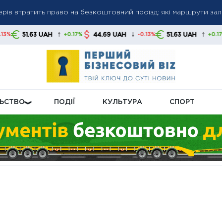
нерів втратить право на безкоштовний проїзд: які маршрути з
їні у додаткових комплексах Patriot, посилаючись на обмежені
↑
↓
↑
UAH
44.69 UAH
51.63 UAH
44.69 U
+0.17%
-0.13%
+0.17%
йну доплату: ПФУ уточнив категорії та умови нарахування
ЛЬСТВО
ПОДІЇ
КУЛЬТУРА
СПОРТ