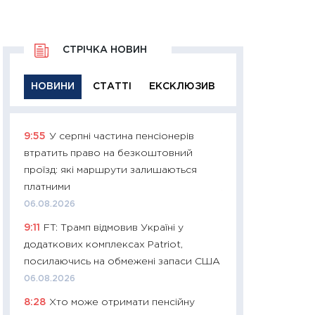
СТРІЧКА НОВИН
НОВИНИ
СТАТТІ
ЕКСКЛЮЗИВ
9:55
У серпні частина пенсіонерів
11:29
Якісна інфо
втратить право на безкоштовний
успішного інвест
проїзд: які маршрути залишаються
21.07.2026
платними
11:26
Як заробити
06.08.2026
дохідність, ризик
9:11
FT: Трамп відмовив Україні у
державних обліга
додаткових комплексах Patriot,
08.07.2026
посилаючись на обмежені запаси США
11:20
Ціна здоров’
06.08.2026
медицина майбут
8:28
Хто може отримати пенсійну
витрати людей