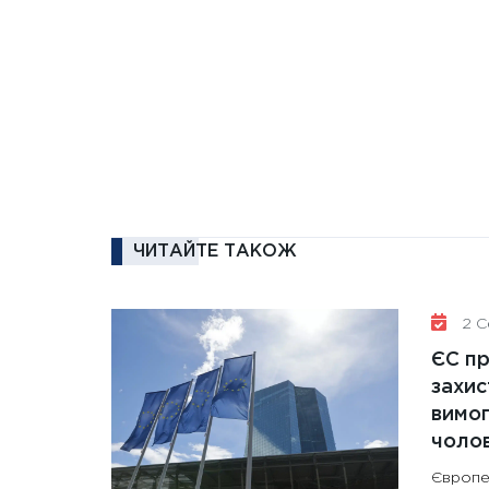
ЧИТАЙТЕ ТАКОЖ
2 Се
ЄС п
захис
вимо
чолов
Європе