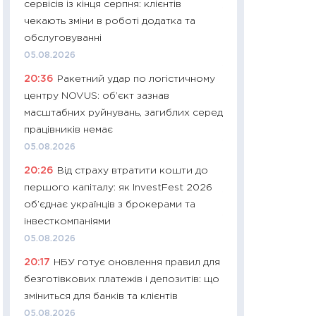
сервісів із кінця серпня: клієнтів
11:27
Дорожчає ще
чекають зміни в роботі додатка та
промислові ціни з
обслуговуванні
30.04.2026
05.08.2026
11:32
Більше зао
20:36
Ракетний удар по логістичному
впевненості: як 
центру NOVUS: об’єкт зазнав
поведінка україн
масштабних руйнувань, загиблих серед
27.04.2026
працівників немає
11:28
Чому їжа зн
05.08.2026
як змінився прод
20:26
Від страху втратити кошти до
українців у 2026 
першого капіталу: як InvestFest 2026
13.04.2026
об’єднає українців з брокерами та
11:29
Скільки нас
інвесткомпаніями
великодній кошик
05.08.2026
власний розраху
20:17
НБУ готує оновлення правил для
набору порівняно
безготівкових платежів і депозитів: що
оцінкою
зміниться для банків та клієнтів
06.04.2026
05.08.2026