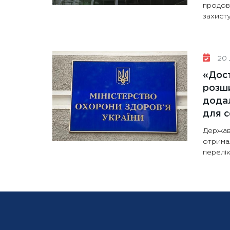
продов
захисту
20 
«Дост
розши
додал
для с
Держав
отрима
перелік