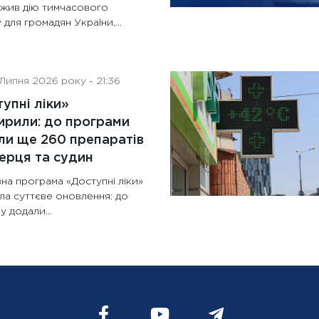
жив дію тимчасового
 для громадян України,...
Липня 2026 року - 21:36
упні ліки»
рили: до програми
и ще 260 препаратів
ерця та судин
на програма «Доступні ліки»
ла суттєве оновлення: до
у додали...