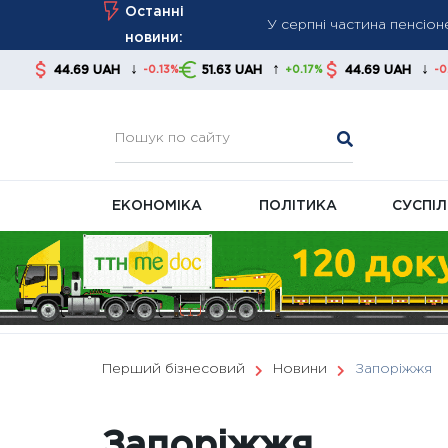
У серпні частина пенсіо
Skip
Останні
to
платними
новини:
content
FT: Трамп відмовив Укра
↓
↑
↓
9 UAH
51.63 UAH
44.69 UAH
51.63 
-0.13%
+0.17%
-0.13%
Хто може отримати пенсі
ЕКОНОМІКА
ПОЛІТИКА
СУСПІ
Перший бізнесовий
Новини
Запоріжжя
Запоріжжя