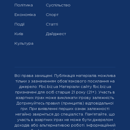
Політика
Суспільство
Економіка
Спорт
Події
Статті
Київ
Дайджест
Культура
Всі права захищені. Публікація матеріалів можлива
тільки з зазначенням обов'язкового посилання на
джерело: Fbc.biz.ua Матеріали сайту fbc.biz.ua
призначені для осіб старше 21 року (21+). Участь в
азартних іграх може викликати ігрову залежність.
Дотримуйтесь правил (принципів) відповідальної
гри. При виявленні перших ознак залежності
негайно зверніться до спеціаліста. Пам'ятайте, що
участь в азартних іграх не може бути джерелом
доходів або альтернативою роботі. Інформаційний