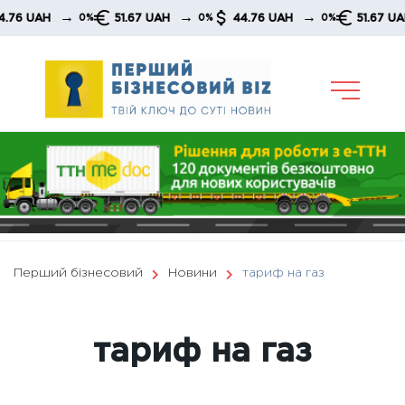
Skip
→
→
→
→
51.67 UAH
44.76 UAH
51.67 UAH
0%
0%
0%
0%
to
content
Перший бізнесовий
Новини
тариф на газ
тариф на газ