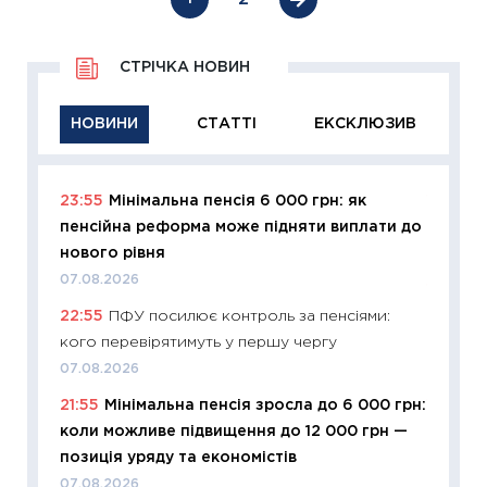
СТРІЧКА НОВИН
НОВИНИ
СТАТТІ
ЕКСКЛЮЗИВ
23:55
Мінімальна пенсія 6 000 грн: як
11:29
Як
пенсійна реформа може підняти виплати до
інвест
нового рівня
21.07.20
07.08.2026
11:26
Як
22:55
ПФУ посилює контроль за пенсіями:
ризики
кого перевірятимуть у першу чергу
облігац
07.08.2026
08.07.2
21:55
Мінімальна пенсія зросла до 6 000 грн:
11:20
Ці
коли можливе підвищення до 12 000 грн —
майбут
позиція уряду та економістів
01.07.2
07.08.2026