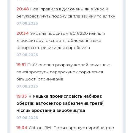
11:24
Пр
20:48
Нові правила відключень: як в Україні
освіта 
регулюватимуть подачу світла взимку та влітку
29.06.2
07.08.2026
11:27
Вс
20:34
Україна просить у ЄС €220 млн для
топ уні
агросектору: експортні обмеження вже
абітурі
створюють ризики для виробників
23.06.2
07.08.2026
11:29
До
19:51
ПФУ оновив розрахунковий показник:
наспра
пенсії зростуть, перерахунок торкнеться
2027–2
більшості отримувачів
19.06.20
07.08.2026
11:22
Ка
19:35
Німецька промисловість набирає
що зав
обертів: автосектор забезпечив третій
11.06.20
місяць зростання виробництва
11:27
До
07.08.2026
ціни зм
19:34
Світові ЗМІ: Росія нарощує виробництво
30.04.2