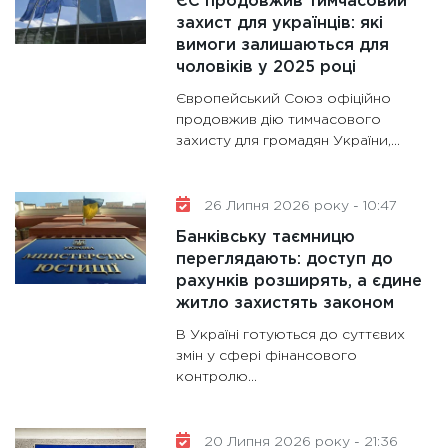
ЄС продовжив тимчасовий
30.01.20
захист для українців: які
вимоги залишаються для
11:30
Кр
чоловіків у 2025 році
роблять
Європейський Союз офіційно
28.01.20
продовжив дію тимчасового
11:28
Де
захисту для громадян України,...
гранто
13.01.20
26 Липня 2026 року - 10:47
11:30
Ст
Банківську таємницю
майбут
переглядають: доступ до
31.12.20
рахунків розширять, а єдине
житло захистять законом
В Україні готуються до суттєвих
змін у сфері фінансового
контролю...
20 Липня 2026 року - 21:36