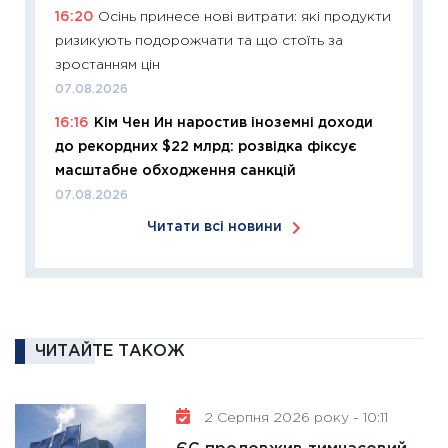
16:20
Осінь принесе нові витрати: які продукти
11:26
Зо
ризикують подорожчати та що стоїть за
купува
зростанням цін
12.03.20
07.08.2026
11:27
Ек
16:16
Кім Чен Ин наростив іноземні доходи
змінило
до рекордних $22 млрд: розвідка фіксує
розвитк
масштабне обходження санкцій
24.02.2
07.08.2026
11:26
Сп
Читати всі новини
2026: 
ліквідн
18.02.20
11:27
За
диктує
ЧИТАЙТЕ ТАКОЖ
16.02.20
11:30
Ре
роль US
2 Серпня 2026 року - 10:11
та зни