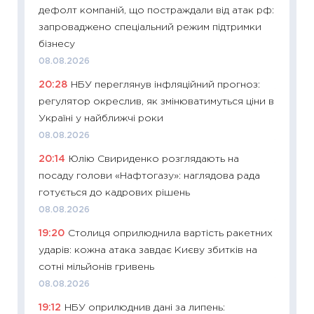
дефолт компаній, що постраждали від атак рф:
11:27
Вс
запроваджено спеціальний режим підтримки
топ уні
бізнесу
абітурі
08.08.2026
23.06.2
20:28
НБУ переглянув інфляційний прогноз:
11:29
До
регулятор окреслив, як змінюватимуться ціни в
наспра
Україні у найближчі роки
2027–2
08.08.2026
19.06.20
20:14
Юлію Свириденко розглядають на
11:22
Ка
посаду голови «Нафтогазу»: наглядова рада
що зав
готується до кадрових рішень
11.06.20
08.08.2026
11:27
До
19:20
Столиця оприлюднила вартість ракетних
ціни зм
ударів: кожна атака завдає Києву збитків на
30.04.2
сотні мільйонів гривень
11:32
Бі
08.08.2026
впевне
19:12
НБУ оприлюднив дані за липень: