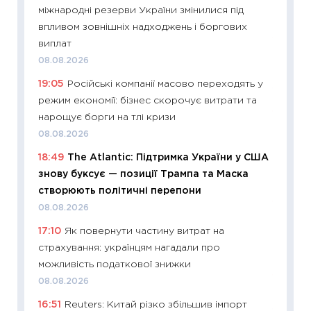
поведін
міжнародні резерви України змінилися під
27.04.2
впливом зовнішніх надходжень і боргових
11:28
Чо
виплат
змінив
08.08.2026
2026 р
19:05
Російські компанії масово переходять у
13.04.20
режим економії: бізнес скорочує витрати та
11:29
Ск
нарощує борги на тлі кризи
кошик 
08.08.2026
базово
18:49
The Atlantic: Підтримка України у США
оцінко
знову буксує — позиції Трампа та Маска
06.04.2
створюють політичні перепони
11:24
Ск
08.08.2026
у 2026
17:10
Як повернути частину витрат на
KSE до
страхування: українцям нагадали про
30.03.2
можливість податкової знижки
11:26
Зо
08.08.2026
купува
16:51
Reuters: Китай різко збільшив імпорт