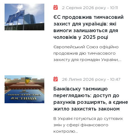
роблять
2 Серпня 2026 року - 10:11
28.01.20
ЄС продовжив тимчасовий
11:28
Де
захист для українців: які
гранто
вимоги залишаються для
13.01.20
чоловіків у 2025 році
11:30
Ст
Європейський Союз офіційно
майбут
продовжив дію тимчасового
захисту для громадян України,...
31.12.20
26 Липня 2026 року - 10:47
Банківську таємницю
переглядають: доступ до
рахунків розширять, а єдине
житло захистять законом
В Україні готуються до суттєвих
змін у сфері фінансового
контролю...