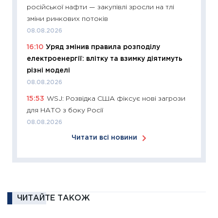
12.03.20
російської нафти — закупівлі зросли на тлі
11:27
Ек
зміни ринкових потоків
змінило
08.08.2026
розвитк
16:10
Уряд змінив правила розподілу
24.02.2
електроенергії: влітку та взимку діятимуть
11:26
Сп
різні моделі
2026: 
08.08.2026
ліквідн
15:53
WSJ: Розвідка США фіксує нові загрози
18.02.20
для НАТО з боку Росії
11:27
За
08.08.2026
диктує
Читати всі новини
16.02.20
11:30
Ре
роль US
та зни
30.01.20
ЧИТАЙТЕ ТАКОЖ
11:30
Кр