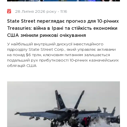
28 Липня 2026 року - 11:16
State Street переглядає прогноз для 10‑річних
Treasuries: війна в Ірані та стійкість економіки
США змінили ринкові очікування
У найбільшій внутрішній дискусії інвестиційного
підрозділу State Street Corp., який управляє активами
на понад $6 трлн, ключовим питанням залишається
подальший рух прибутковості 10‑річних казначейських
облігацій США