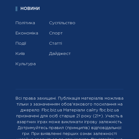
НОВИНИ
Політика
Суспільство
Економіка
Спорт
Події
Статті
Київ
Дайджест
Культура
Всі права захищені. Публікація матеріалів можлива
тільки з зазначенням обов'язкового посилання на
джерело: Fbc.biz.ua Матеріали сайту fbc.biz.ua
призначені для осіб старше 21 року (21+). Участь в
азартних іграх може викликати ігрову залежність.
Дотримуйтесь правил (принципів) відповідальної
гри. При виявленні перших ознак залежності