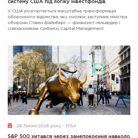
систему США під логіку інвестфондів
У США розгортається масштабна трансформація
оборонного відомства, яку очолює заступник міністра
оборони Стівен Файнберг — фінансист-мільярдер і
співзасновник Cerberus Capital Management
28 Липня 2026 року - 13:54
S&P 500 хитався через занепокоєння навколо