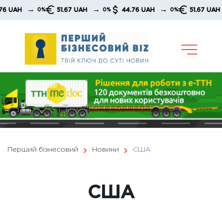
Skip
→
→
→
51.67 UAH
44.76 UAH
51.67 UAH
4
0%
0%
0%
0%
to
content
Перший бізнесовий
Новини
США
США