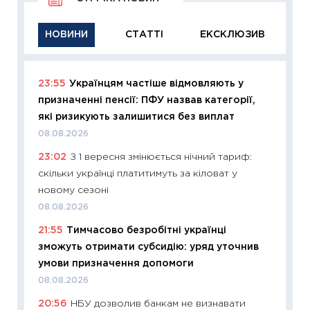
НОВИНИ
СТАТТІ
ЕКСКЛЮЗИВ
23:55
Українцям частіше відмовляють у
11:29
Як
призначенні пенсії: ПФУ назвав категорії,
інвест
які ризикують залишитися без виплат
21.07.20
08.08.2026
11:26
Як
23:02
З 1 вересня змінюється нічний тариф:
ризики
скільки українці платитимуть за кіловат у
облігац
новому сезоні
08.07.2
08.08.2026
11:20
Ці
21:55
Тимчасово безробітні українці
майбут
зможуть отримати субсидію: уряд уточнив
01.07.2
умови призначення допомоги
11:24
Пр
08.08.2026
освіта 
20:56
НБУ дозволив банкам не визнавати
29.06.2