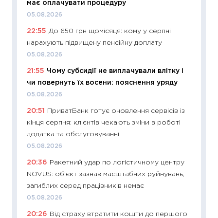
має оплачувати процедуру
облігац
05.08.2026
08.07.2
22:55
До 650 грн щомісяця: кому у серпні
11:20
Ці
нарахують підвищену пенсійну доплату
майбут
05.08.2026
01.07.2
21:55
Чому субсидії не виплачували влітку і
11:24
Пр
чи повернуть їх восени: пояснення уряду
освіта 
05.08.2026
29.06.2
20:51
ПриватБанк готує оновлення сервісів із
11:27
Вс
кінця серпня: клієнтів чекають зміни в роботі
топ уні
додатка та обслуговуванні
абітурі
05.08.2026
23.06.2
20:36
Ракетний удар по логістичному центру
11:29
До
NOVUS: об’єкт зазнав масштабних руйнувань,
наспра
загиблих серед працівників немає
2027–2
05.08.2026
19.06.20
20:26
Від страху втратити кошти до першого
11:22
Ка