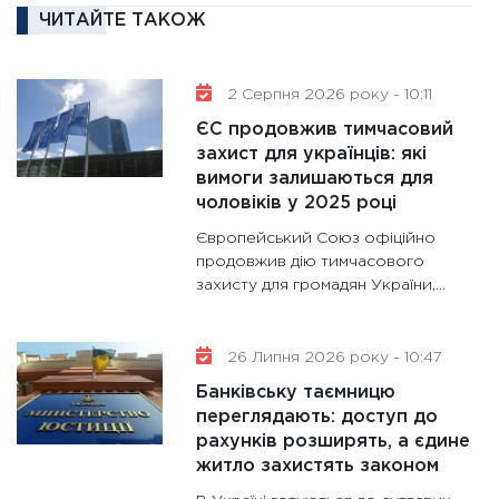
11:27
За
ЧИТАЙТЕ ТАКОЖ
диктує
16.02.20
11:30
Ре
2 Серпня 2026 року - 10:11
роль US
ЄС продовжив тимчасовий
та зни
захист для українців: які
30.01.20
вимоги залишаються для
чоловіків у 2025 році
11:30
Кр
Європейський Союз офіційно
роблять
продовжив дію тимчасового
28.01.20
захисту для громадян України,...
11:28
Де
гранто
26 Липня 2026 року - 10:47
13.01.20
Банківську таємницю
11:30
Ст
переглядають: доступ до
майбут
рахунків розширять, а єдине
31.12.20
житло захистять законом