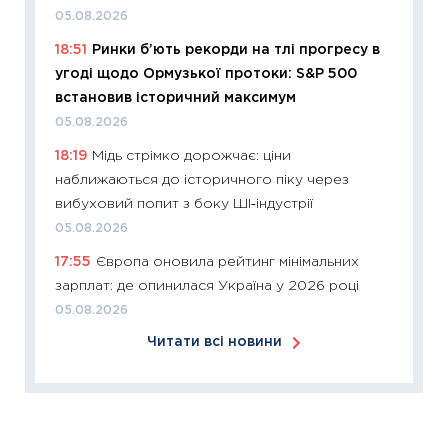
05.08.2026
06.04.2
18:51
Ринки б’ють рекорди на тлі прогресу в
11:24
Ск
угоді щодо Ормузької протоки: S&P 500
у 2026
встановив історичний максимум
KSE до
05.08.2026
30.03.2
18:19
Мідь стрімко дорожчає: ціни
11:26
Зо
наближаються до історичного піку через
купува
вибуховий попит з боку ШІ‑індустрії
12.03.20
05.08.2026
11:27
Ек
17:55
Європа оновила рейтинг мінімальних
змінило
зарплат: де опинилася Україна у 2026 році
розвитк
05.08.2026
24.02.2
Читати всі новини
11:26
Сп
2026: 
ліквідн
18.02.20