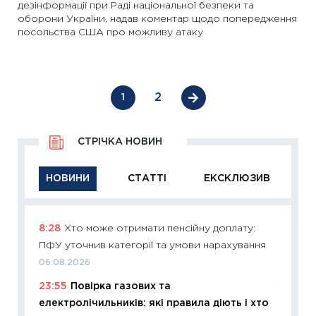
дезінформації при Раді національної безпеки та
оборони України, надав коментар щодо попередження
посольства США про можливу атаку
2
1
СТРІЧКА НОВИН
НОВИНИ
СТАТТІ
ЕКСКЛЮЗИВ
8:28
Хто може отримати пенсійну доплату:
11:29
Як
ПФУ уточнив категорії та умови нарахування
інвест
06.08.2026
21.07.20
23:55
Повірка газових та
11:26
Як
електролічильників: які правила діють і хто
ризики