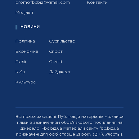
promofbcbiz@gmail.com
Контакти
Медіакіт
НОВИНИ
Політика
Суспільство
Економіка
Спорт
Події
Статті
Київ
Дайджест
Культура
Всі права захищені. Публікація матеріалів можлива
тільки з зазначенням обов'язкового посилання на
джерело: Fbc.biz.ua Матеріали сайту fbc.biz.ua
призначені для осіб старше 21 року (21+). Участь в