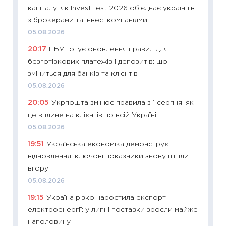
капіталу: як InvestFest 2026 об’єднає українців
що зав
з брокерами та інвесткомпаніями
11.06.20
05.08.2026
11:27
До
20:17
НБУ готує оновлення правил для
ціни зм
безготівкових платежів і депозитів: що
30.04.2
зміниться для банків та клієнтів
11:32
Бі
05.08.2026
впевне
20:05
Укрпошта змінює правила з 1 серпня: як
поведін
це вплине на клієнтів по всій Україні
27.04.2
05.08.2026
11:28
Чо
19:51
Українська економіка демонструє
змінив
відновлення: ключові показники знову пішли
2026 р
вгору
13.04.20
05.08.2026
11:29
Ск
19:15
Україна різко наростила експорт
кошик 
електроенергії: у липні поставки зросли майже
базово
наполовину
оцінко