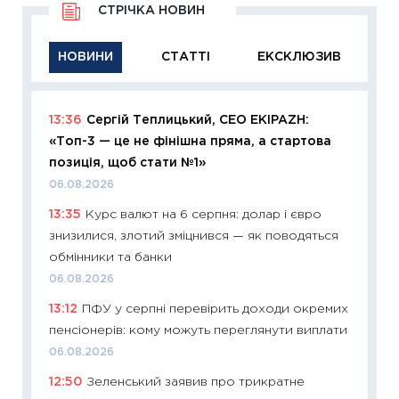
СТРІЧКА НОВИН
НОВИНИ
СТАТТІ
ЕКСКЛЮЗИВ
13:36
Сергій Теплицький, СЕО EKIPAZH:
11:29
Як
«Топ-3 — це не фінішна пряма, а стартова
інвест
позиція, щоб стати №1»
21.07.20
06.08.2026
11:26
Як
13:35
Курс валют на 6 серпня: долар і євро
ризики
знизилися, злотий зміцнився — як поводяться
облігац
обмінники та банки
08.07.2
06.08.2026
11:20
Ці
13:12
ПФУ у серпні перевірить доходи окремих
майбут
пенсіонерів: кому можуть переглянути виплати
01.07.2
06.08.2026
11:24
Пр
12:50
Зеленський заявив про трикратне
освіта 