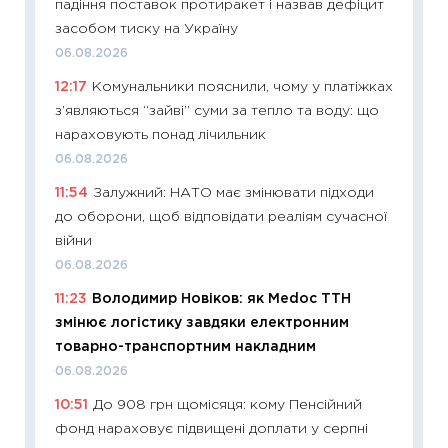
падіння поставок протиракет і назвав дефіцит
29.06.2
засобом тиску на Україну
11:27
Вс
06.08.2026
топ уні
12:17
Комунальники пояснили, чому у платіжках
абітурі
з’являються “зайві” суми за тепло та воду: що
23.06.2
нараховують понад лічильник
11:29
До
06.08.2026
наспра
11:54
Залужний: НАТО має змінювати підходи
2027–2
до оборони, щоб відповідати реаліям сучасної
19.06.20
війни
11:22
Ка
06.08.2026
що зав
11:23
Володимир Новіков: як Medoc ТТН
11.06.20
змінює логістику завдяки електронним
11:27
До
товарно-транспортним накладним
ціни зм
06.08.2026
30.04.2
10:51
До 908 грн щомісяця: кому Пенсійний
11:32
Бі
фонд нараховує підвищені доплати у серпні
впевне