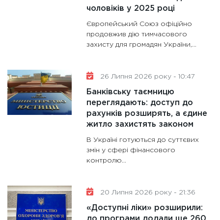
11:30
Кр
чоловіків у 2025 році
роблять
Європейський Союз офіційно
28.01.20
продовжив дію тимчасового
11:28
Де
захисту для громадян України,...
гранто
13.01.20
26 Липня 2026 року - 10:47
11:30
Ст
Банківську таємницю
майбут
переглядають: доступ до
31.12.20
рахунків розширять, а єдине
житло захистять законом
В Україні готуються до суттєвих
змін у сфері фінансового
контролю...
20 Липня 2026 року - 21:36
«Доступні ліки» розширили:
до програми додали ще 260