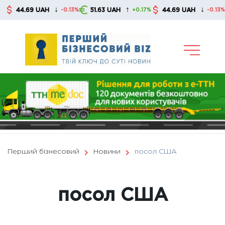
Skip
↓
↑
↓
44.69 UAH
51.63 UAH
44.69 UAH
51
-0.13%
+0.17%
-0.13%
to
content
Перший бізнесовий
Новини
посол США
посол США