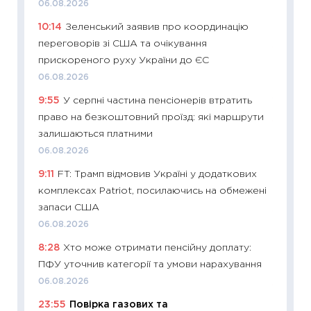
06.08.2026
поведін
10:14
Зеленський заявив про координацію
27.04.2
переговорів зі США та очікування
11:28
Чо
прискореного руху України до ЄС
змінив
06.08.2026
2026 р
9:55
У серпні частина пенсіонерів втратить
13.04.20
право на безкоштовний проїзд: які маршрути
11:29
Ск
залишаються платними
кошик 
06.08.2026
базово
9:11
FT: Трамп відмовив Україні у додаткових
оцінко
комплексах Patriot, посилаючись на обмежені
06.04.2
запаси США
11:24
Ск
06.08.2026
у 2026
8:28
Хто може отримати пенсійну доплату:
KSE до
ПФУ уточнив категорії та умови нарахування
30.03.2
06.08.2026
11:26
Зо
23:55
Повірка газових та
купува