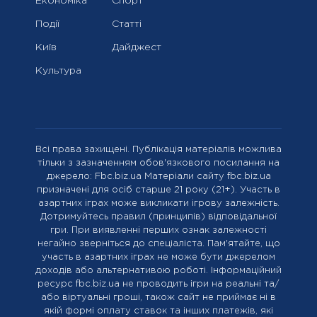
Економіка
Спорт
Події
Статті
Київ
Дайджест
Культура
Всі права захищені. Публікація матеріалів можлива
тільки з зазначенням обов'язкового посилання на
джерело: Fbc.biz.ua Матеріали сайту fbc.biz.ua
призначені для осіб старше 21 року (21+). Участь в
азартних іграх може викликати ігрову залежність.
Дотримуйтесь правил (принципів) відповідальної
гри. При виявленні перших ознак залежності
негайно зверніться до спеціаліста. Пам'ятайте, що
участь в азартних іграх не може бути джерелом
доходів або альтернативою роботі. Інформаційний
ресурс fbc.biz.ua не проводить ігри на реальні та/
або віртуальні гроші, також сайт не приймає ні в
якій формі оплату ставок та інших платежів, які