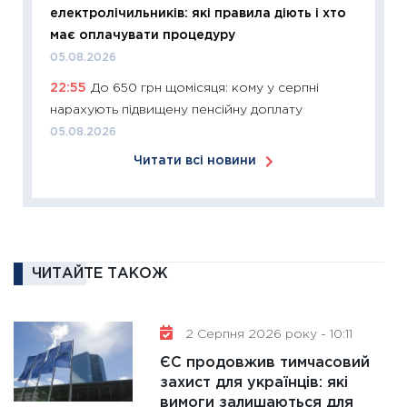
електролічильників: які правила діють і хто
12.03.20
має оплачувати процедуру
11:27
Ек
05.08.2026
змінило
22:55
До 650 грн щомісяця: кому у серпні
розвитк
нарахують підвищену пенсійну доплату
24.02.2
05.08.2026
11:26
Сп
Читати всі новини
2026: 
ліквідн
18.02.20
11:27
За
диктує
ЧИТАЙТЕ ТАКОЖ
16.02.20
11:30
Ре
роль US
2 Серпня 2026 року - 10:11
та зни
ЄС продовжив тимчасовий
30.01.20
захист для українців: які
вимоги залишаються для