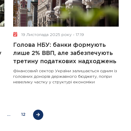
10 Січня 2025 року - 8:52
Бізнес-Діалог: Вплив
штучного інтелекту на
19 Листопада 2025 року - 17:19
діяльність рад директорів
Голова НБУ: банки формують
у
лише 2% ВВП, але забезпечують
третину податкових надходжень
Фінансовий сектор України залишається одним із
головних донорів державного бюджету, попри
невелику частку у структурі економіки
…
12