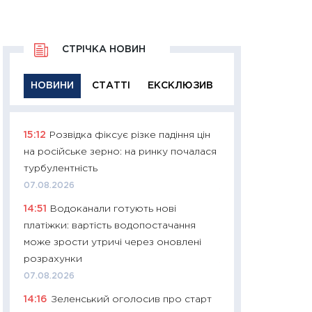
СТРІЧКА НОВИН
НОВИНИ
СТАТТІ
ЕКСКЛЮЗИВ
15:12
Розвідка фіксує різке падіння цін
11:29
Якісна інфо
на російське зерно: на ринку почалася
успішного інвест
турбулентність
21.07.2026
07.08.2026
11:26
Як заробити
14:51
Водоканали готують нові
дохідність, ризик
платіжки: вартість водопостачання
державних обліга
може зрости утричі через оновлені
08.07.2026
розрахунки
11:20
Ціна здоров’
07.08.2026
медицина майбут
14:16
Зеленський оголосив про старт
витрати людей