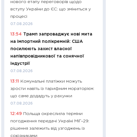
нового етапу переговорів щодо
01.07.2026
вступу України до ЄС: що зміниться у
11:24
Професії ма
процесі
рухається освіта 
07.08.2026
платитимуть біл
13:54
Трамп запроваджує нові мита
29.06.2026
на імпортний полікремній: США
11:27
Вступ-2026 в
посилюють захист власної
контракту, топ ун
напівпровідникової та сонячної
правила для абіту
індустрії
23.06.2026
07.08.2026
11:29
Долар по 51,5
13:11
Комунальні платіжки можуть
тисяч: що наспра
зрости навіть із тарифним мораторієм:
Бюджетна деклар
що саме додадуть у рахунки
19.06.2026
07.08.2026
11:22
Кадровий деф
12:49
Польща окреслила терміни
вакансії: що зав
погодження передачі Україні МіГ‑29:
найму
рішення залежить від узгоджень із
11.06.2026
союзниками