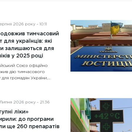
рпня 2026 року - 10:11
родовжив тимчасовий
т для українців: які
ги залишаються для
іків у 2025 році
йський Союз офіційно
жив дію тимчасового
 для громадян України,...
Липня 2026 року - 21:36
упні ліки»
рили: до програми
и ще 260 препаратів