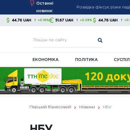
Skip
Останні
Водоканали готують нові 
to
новини:
розрахунки
content
↑
↑
↑
51.67 UAH
44.76 UAH
51.67 UAH
+0.16%
+0.09%
+0.16%
Зеленський оголосив про 
процесі
ЕКОНОМІКА
ПОЛІТИКА
СУСПІ
Перший бізнесовий
Новини
НБУ
НБУ