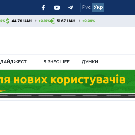
Рус
Укр
оновлені
↑
51.67 UAH
+0.16%
+0.09%
що зміниться у
ДАЙДЖЕСТ
БІЗНЕС LIFE
ДУМКИ