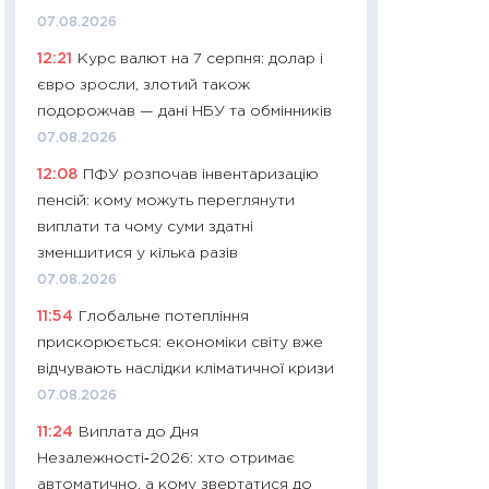
11:27
Дорожчає ще
07.08.2026
промислові ціни з
12:21
Курс валют на 7 серпня: долар і
30.04.2026
євро зросли, злотий також
11:32
Більше зао
подорожчав — дані НБУ та обмінників
впевненості: як 
07.08.2026
поведінка україн
12:08
ПФУ розпочав інвентаризацію
27.04.2026
пенсій: кому можуть переглянути
11:28
Чому їжа зн
виплати та чому суми здатні
як змінився прод
зменшитися у кілька разів
українців у 2026 
07.08.2026
13.04.2026
11:54
Глобальне потепління
11:29
Скільки нас
прискорюється: економіки світу вже
великодній кошик
відчувають наслідки кліматичної кризи
власний розраху
07.08.2026
набору порівняно
11:24
Виплата до Дня
оцінкою
Незалежності‑2026: хто отримає
06.04.2026
автоматично, а кому звертатися до