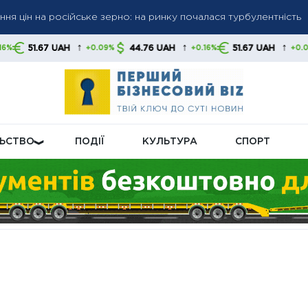
платіжки: вартість водопостачання може зрости утричі через 
↑
↑
↑
44.76 UAH
51.67 UAH
44.76 UAH
+0.09%
+0.16%
+0.09%
старт нового етапу переговорів щодо вступу України до ЄС: 
ЛЬСТВО
ПОДІЇ
КУЛЬТУРА
СПОРТ