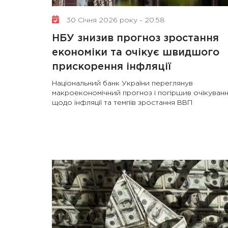
30 Січня 2026 року - 20:58
НБУ знизив прогноз зростання
економіки та очікує швидшого
прискорення інфляції
Національний банк України переглянув
макроекономічний прогноз і погіршив очікуван
щодо інфляції та темпів зростання ВВП