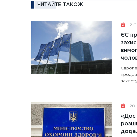
ЧИТАЙТЕ ТАКОЖ
2 Се
ЄС п
захис
вимо
чолов
Європе
продов
захисту
20 
«Дост
розши
додал