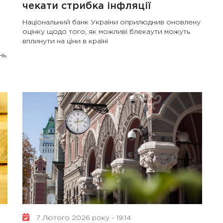
чекати стрибка інфляції
Національний банк України оприлюднив оновлену
оцінку щодо того, як можливі блекаути можуть
вплинути на ціни в країні
нь
7 Лютого 2026 року - 19:14