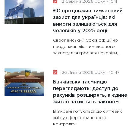
2 Серпня 2026 року - 10:11
11:30
Кр
ЄС продовжив тимчасовий
роблять
захист для українців: які
28.01.20
вимоги залишаються для
11:28
Де
чоловіків у 2025 році
гранто
Європейський Союз офіційно
13.01.20
продовжив дію тимчасового
захисту для громадян України,...
11:30
Ст
майбут
31.12.20
26 Липня 2026 року - 10:47
Банківську таємницю
переглядають: доступ до
рахунків розширять, а єдине
житло захистять законом
В Україні готуються до суттєвих
змін у сфері фінансового
контролю...