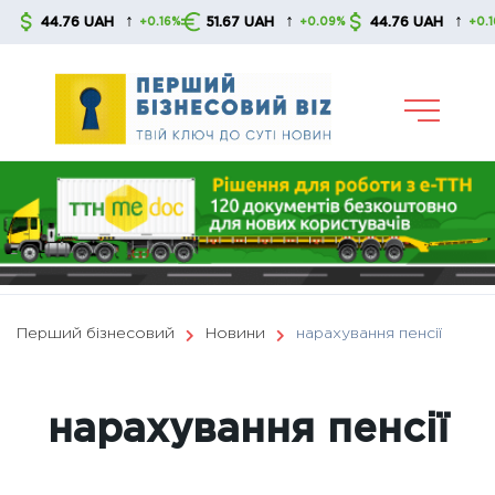
Skip
↑
↑
↑
44.76 UAH
51.67 UAH
44.76 UAH
+0.16%
+0.09%
+0.16%
to
content
Перший бізнесовий
Новини
нарахування пенсії
нарахування пенсії