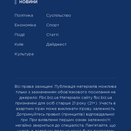
НОВИНИ
Політика
Суспільство
Економіка
Спорт
Події
Статті
Київ
Дайджест
Культура
Всі права захищені. Публікація матеріалів можлива
тільки з зазначенням обов'язкового посилання на
джерело: Fbc.biz.ua Матеріали сайту fbc.biz.ua
призначені для осіб старше 21 року (21+). Участь в
азартних іграх може викликати ігрову залежність.
Дотримуйтесь правил (принципів) відповідальної
гри. При виявленні перших ознак залежності
негайно зверніться до спеціаліста. Пам'ятайте, що