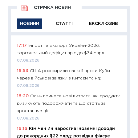
СТРІЧКА НОВИН
НОВИНИ
СТАТТІ
ЕКСКЛЮЗИВ
17:17
Імпорт та експорт України‑2026:
11:29
Як
торговельний дефіцит зріс до $34 млрд
інвест
07.08.2026
21.07.20
16:53
США розширили санкції проти Куби
11:26
Як
через військові зв’язки з Китаєм та РФ
ризики
облігац
07.08.2026
08.07.2
16:20
Осінь принесе нові витрати: які продукти
ризикують подорожчати та що стоїть за
11:20
Ці
зростанням цін
майбут
07.08.2026
01.07.2
16:16
Кім Чен Ин наростив іноземні доходи
11:24
Пр
до рекордних $22 млрд: розвідка фіксує
освіта 