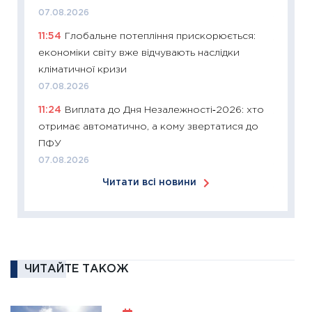
купува
07.08.2026
12.03.20
11:54
Глобальне потепління прискорюється:
11:27
Ек
економіки світу вже відчувають наслідки
змінило
кліматичної кризи
розвитк
07.08.2026
24.02.2
11:24
Виплата до Дня Незалежності‑2026: хто
11:26
Сп
отримає автоматично, а кому звертатися до
2026: 
ПФУ
ліквідн
07.08.2026
18.02.20
Читати всі новини
11:27
За
диктує
16.02.20
11:30
Ре
роль US
ЧИТАЙТЕ ТАКОЖ
та зни
30.01.20