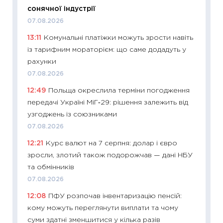
впевне
сонячної індустрії
поведін
07.08.2026
27.04.2
13:11
Комунальні платіжки можуть зрости навіть
11:28
Чо
із тарифним мораторієм: що саме додадуть у
змінив
рахунки
2026 р
07.08.2026
13.04.20
12:49
Польща окреслила терміни погодження
11:29
Ск
передачі Україні МіГ‑29: рішення залежить від
кошик 
узгоджень із союзниками
базово
07.08.2026
оцінко
12:21
Курс валют на 7 серпня: долар і євро
06.04.2
зросли, злотий також подорожчав — дані НБУ
11:24
Ск
та обмінників
у 2026
07.08.2026
KSE до
12:08
ПФУ розпочав інвентаризацію пенсій:
30.03.2
кому можуть переглянути виплати та чому
11:26
Зо
суми здатні зменшитися у кілька разів