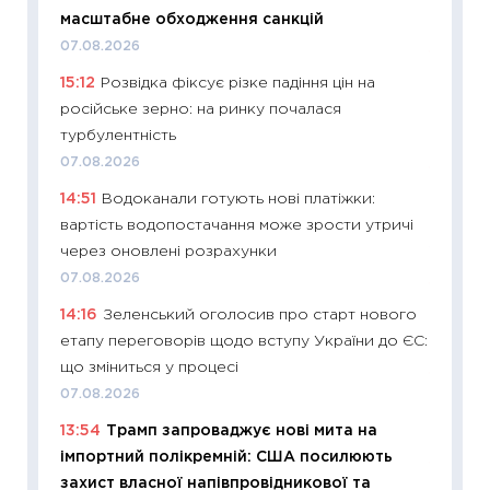
масштабне обходження санкцій
29.06.2
07.08.2026
11:27
Вс
15:12
Розвідка фіксує різке падіння цін на
топ уні
російське зерно: на ринку почалася
абітурі
турбулентність
23.06.2
07.08.2026
11:29
До
14:51
Водоканали готують нові платіжки:
наспра
вартість водопостачання може зрости утричі
2027–2
через оновлені розрахунки
19.06.20
07.08.2026
11:22
Ка
14:16
Зеленський оголосив про старт нового
що зав
етапу переговорів щодо вступу України до ЄС:
11.06.20
що зміниться у процесі
11:27
До
07.08.2026
ціни зм
13:54
Трамп запроваджує нові мита на
30.04.2
імпортний полікремній: США посилюють
11:32
Бі
захист власної напівпровідникової та