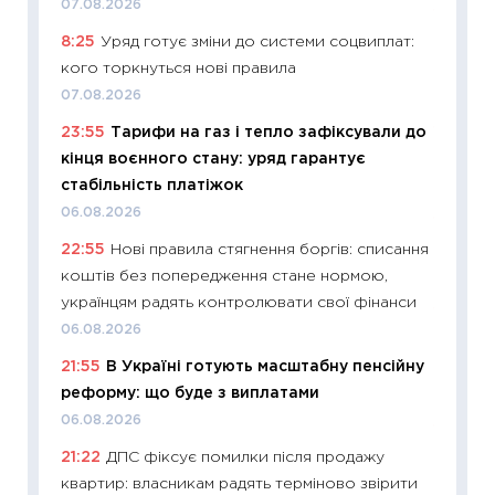
07.08.2026
11:26
Як
8:25
Уряд готує зміни до системи соцвиплат:
ризики
кого торкнуться нові правила
облігац
07.08.2026
08.07.2
23:55
Тарифи на газ і тепло зафіксували до
11:20
Ці
кінця воєнного стану: уряд гарантує
майбут
стабільність платіжок
01.07.2
06.08.2026
11:24
Пр
22:55
Нові правила стягнення боргів: списання
освіта 
коштів без попередження стане нормою,
29.06.2
українцям радять контролювати свої фінанси
11:27
Вс
06.08.2026
топ уні
21:55
В Україні готують масштабну пенсійну
абітурі
реформу: що буде з виплатами
23.06.2
06.08.2026
11:29
До
21:22
ДПС фіксує помилки після продажу
наспра
квартир: власникам радять терміново звірити
2027–2