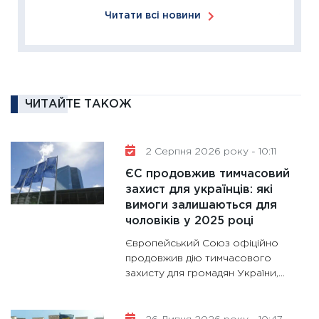
ліквідн
Читати всі новини
18.02.20
11:27
За
диктує
16.02.20
11:30
Ре
ЧИТАЙТЕ ТАКОЖ
роль US
та зни
2 Серпня 2026 року - 10:11
30.01.20
ЄС продовжив тимчасовий
11:30
Кр
захист для українців: які
роблять
вимоги залишаються для
28.01.20
чоловіків у 2025 році
11:28
Де
Європейський Союз офіційно
гранто
продовжив дію тимчасового
13.01.20
захисту для громадян України,...
11:30
Ст
майбут