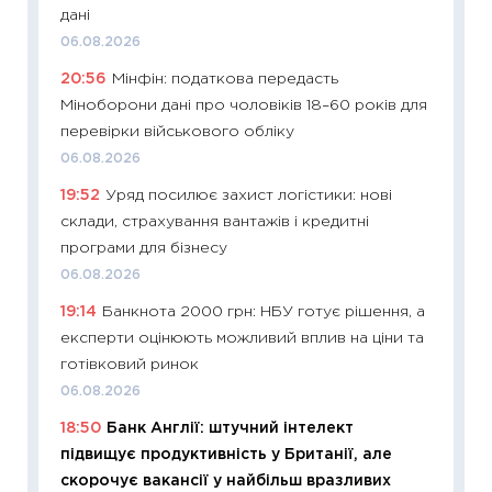
дані
19.06.20
06.08.2026
11:22
Ка
20:56
Мінфін: податкова передасть
що зав
Міноборони дані про чоловіків 18–60 років для
11.06.20
перевірки військового обліку
11:27
До
06.08.2026
ціни зм
19:52
Уряд посилює захист логістики: нові
30.04.2
склади, страхування вантажів і кредитні
11:32
Бі
програми для бізнесу
впевне
06.08.2026
поведін
19:14
Банкнота 2000 грн: НБУ готує рішення, а
27.04.2
експерти оцінюють можливий вплив на ціни та
11:28
Чо
готівковий ринок
змінив
06.08.2026
2026 р
18:50
Банк Англії: штучний інтелект
13.04.20
підвищує продуктивність у Британії, але
11:29
Ск
скорочує вакансії у найбільш вразливих