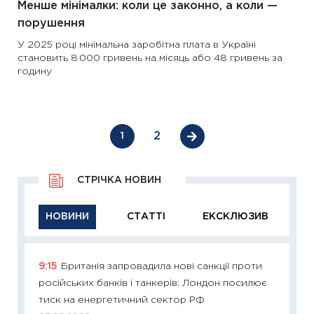
Менше мінімалки: коли це законно, а коли —
порушення
У 2025 році мінімальна заробітна плата в Україні
становить 8 000 гривень на місяць або 48 гривень за
годину
2
1
СТРІЧКА НОВИН
НОВИНИ
СТАТТІ
ЕКСКЛЮЗИВ
9:15
Британія запровадила нові санкції проти
11:29
Як
російських банків і танкерів: Лондон посилює
інвест
тиск на енергетичний сектор РФ
21.07.20