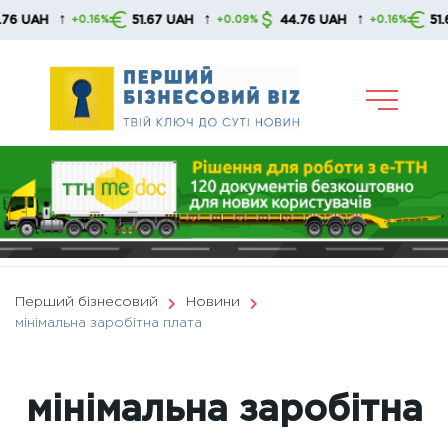
Skip
↑
↑
↑
51.67 UAH
44.76 UAH
51.67 UAH
16%
+0.09%
+0.16%
+0.
to
content
Перший бізнесовий
Новини
мінімальна заробітна плата
мінімальна заробітна