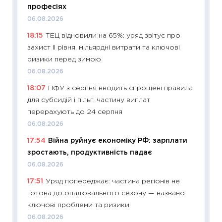
кошик 
професіях
базово
06.08.2026
оцінко
18:15
ТЕЦ відновили на 65%: уряд звітує про
06.04.2
захист II рівня, мільярдні витрати та ключові
11:24
Ск
ризики перед зимою
у 2026
06.08.2026
KSE до
18:07
ПФУ з серпня вводить спрощені правила
30.03.2
для субсидій і пільг: частину виплат
11:26
Зо
перерахують до 24 серпня
купува
06.08.2026
12.03.20
17:54
Війна руйнує економіку РФ: зарплати
11:27
Ек
зростають, продуктивність падає
змінило
06.08.2026
розвитк
17:51
Уряд попереджає: частина регіонів не
24.02.2
готова до опалювального сезону — названо
11:26
Сп
ключові проблеми та ризики
2026: 
06.08.2026