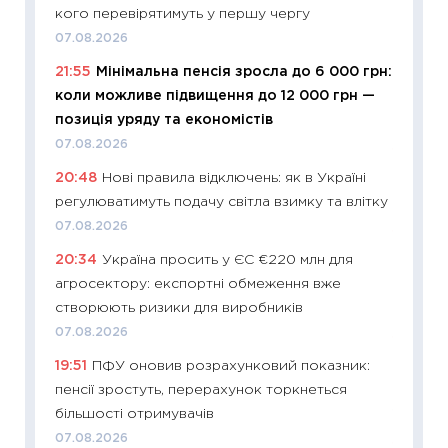
кого перевірятимуть у першу чергу
облігац
07.08.2026
08.07.2
21:55
Мінімальна пенсія зросла до 6 000 грн:
11:20
Ці
коли можливе підвищення до 12 000 грн —
майбут
позиція уряду та економістів
01.07.2
07.08.2026
11:24
Пр
20:48
Нові правила відключень: як в Україні
освіта 
регулюватимуть подачу світла взимку та влітку
29.06.2
07.08.2026
11:27
Вс
20:34
Україна просить у ЄС €220 млн для
топ уні
агросектору: експортні обмеження вже
абітурі
створюють ризики для виробників
23.06.2
07.08.2026
11:29
До
19:51
ПФУ оновив розрахунковий показник:
наспра
пенсії зростуть, перерахунок торкнеться
2027–2
більшості отримувачів
19.06.20
07.08.2026