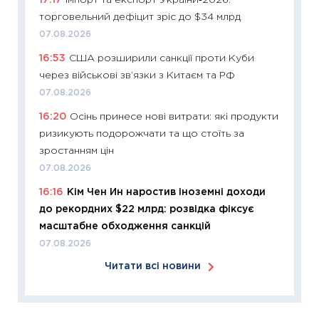
17:17
Імпорт та експорт України‑2026:
оцінко
торговельний дефіцит зріс до $34 млрд
06.04.2
07.08.2026
11:24
Ск
16:53
США розширили санкції проти Куби
у 2026
через військові зв’язки з Китаєм та РФ
KSE до
07.08.2026
30.03.2
16:20
Осінь принесе нові витрати: які продукти
11:26
Зо
ризикують подорожчати та що стоїть за
купува
зростанням цін
12.03.20
07.08.2026
11:27
Ек
16:16
Кім Чен Ин наростив іноземні доходи
змінило
до рекордних $22 млрд: розвідка фіксує
розвитк
масштабне обходження санкцій
24.02.2
07.08.2026
11:26
Сп
Читати всі новини
2026: 
ліквідн
18.02.20