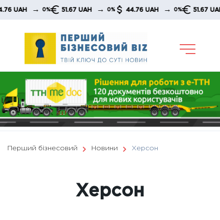
Skip
→
→
→
51.67 UAH
44.76 UAH
51.67 UAH
0%
0%
0%
0%
to
content
Перший бізнесовий
Новини
Херсон
Херсон