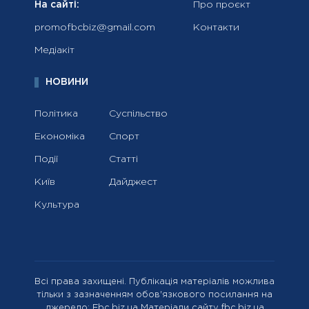
На сайті:
Про проєкт
promofbcbiz@gmail.com
Контакти
Медіакіт
НОВИНИ
Політика
Суспільство
Економіка
Спорт
Події
Статті
Київ
Дайджест
Культура
Всі права захищені. Публікація матеріалів можлива
тільки з зазначенням обов'язкового посилання на
джерело: Fbc.biz.ua Матеріали сайту fbc.biz.ua