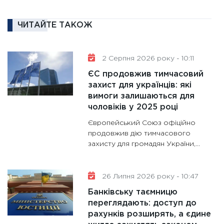
11:27
За
диктує
ЧИТАЙТЕ ТАКОЖ
16.02.20
11:30
Ре
роль US
2 Серпня 2026 року - 10:11
та зни
ЄС продовжив тимчасовий
30.01.20
захист для українців: які
вимоги залишаються для
11:30
Кр
чоловіків у 2025 році
роблять
Європейський Союз офіційно
28.01.20
продовжив дію тимчасового
11:28
Де
захисту для громадян України,...
гранто
13.01.20
26 Липня 2026 року - 10:47
11:30
Ст
Банківську таємницю
майбут
переглядають: доступ до
31.12.20
рахунків розширять, а єдине