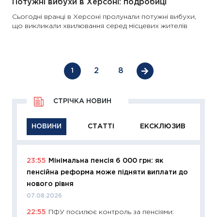
Потужні вибухи в Херсоні: подробиці
Сьогодні вранці в Херсоні пролунали потужні вибухи,
що викликали хвилювання серед місцевих жителів
2
8
1
СТРІЧКА НОВИН
НОВИНИ
СТАТТІ
ЕКСКЛЮЗИВ
23:55
Мінімальна пенсія 6 000 грн: як
11:29
Як
пенсійна реформа може підняти виплати до
інвест
нового рівня
21.07.20
07.08.2026
11:26
Як
22:55
ПФУ посилює контроль за пенсіями:
ризики