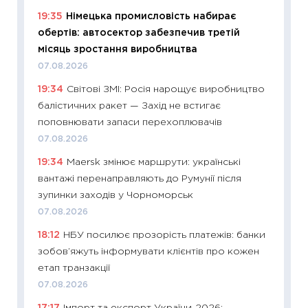
11:22
Ка
19:35
Німецька промисловість набирає
що зав
обертів: автосектор забезпечив третій
11.06.20
місяць зростання виробництва
11:27
До
07.08.2026
ціни зм
19:34
Світові ЗМІ: Росія нарощує виробництво
30.04.2
балістичних ракет — Захід не встигає
11:32
Бі
поповнювати запаси перехоплювачів
впевне
07.08.2026
поведін
19:34
Maersk змінює маршрути: українські
27.04.2
вантажі перенаправляють до Румунії після
11:28
Чо
зупинки заходів у Чорноморськ
змінив
07.08.2026
2026 р
18:12
НБУ посилює прозорість платежів: банки
13.04.20
зобов’яжуть інформувати клієнтів про кожен
11:29
Ск
етап транзакції
кошик 
07.08.2026
базово