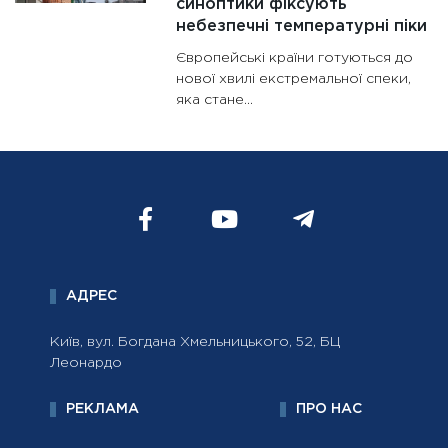
синоптики фіксують
небезпечні температурні піки
Європейські країни готуються до
нової хвилі екстремальної спеки,
яка стане...
АДРЕС
Київ, вул. Богдана Хмельницького, 52, БЦ
Леонардо
РЕКЛАМА
ПРО НАС