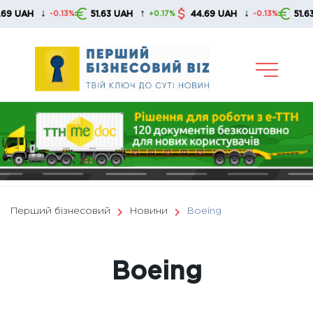
Skip
↑
↓
↑
51.63 UAH
44.69 UAH
51.63 UAH
0.13%
+0.17%
-0.13%
+0.
to
content
Перший бізнесовий
Новини
Boeing
Boeing