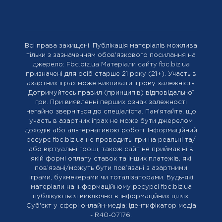
Всі права захищені. Публікація матеріалів можлива
тільки з зазначенням обов'язкового посилання на
джерело: Fbc.biz.ua Матеріали сайту fbc.biz.ua
призначені для осіб старше 21 року (21+). Участь в
азартних іграх може викликати ігрову залежність.
Дотримуйтесь правил (принципів) відповідальної
гри. При виявленні перших ознак залежності
негайно зверніться до спеціаліста. Пам'ятайте, що
участь в азартних іграх не може бути джерелом
доходів або альтернативою роботі. Інформаційний
ресурс fbc.biz.ua не проводить ігри на реальні та/
або віртуальні гроші, також сайт не приймає ні в
якій формі оплату ставок та інших платежів, які
пов’язані/можуть бути пов’язані з азартними
іграми, букмекерами чи тоталізаторами. Будь-які
матеріали на інформаційному ресурсі fbc.biz.ua
публікуються виключно в інформаційних цілях.
Cуб'єкт у сфері онлайн-медіа; ідентифікатор медіа
- R40-07176.