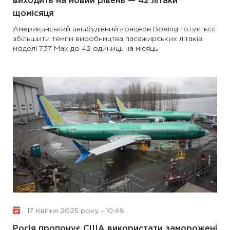
виходить на новий рівень — 42 літаки
щомісяця
Американський авіабудівний концерн Boeing готується
збільшити темпи виробництва пасажирських літаків
моделі 737 Max до 42 одиниць на місяць
17 Квітня 2025 року - 10:48
Росія пропонує США використати заморожені