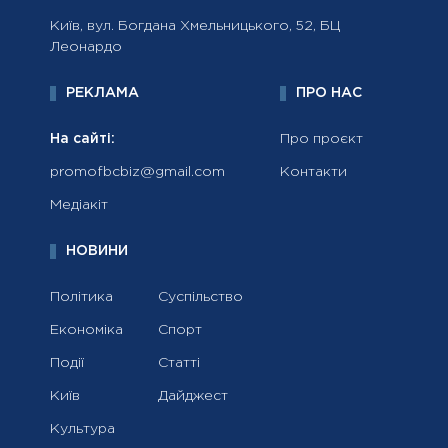
Київ, вул. Богдана Хмельницького, 52, БЦ
Леонардо
РЕКЛАМА
ПРО НАС
На сайті:
Про проєкт
promofbcbiz@gmail.com
Контакти
Медіакіт
НОВИНИ
Політика
Суспільство
Економіка
Спорт
Події
Статті
Київ
Дайджест
Культура