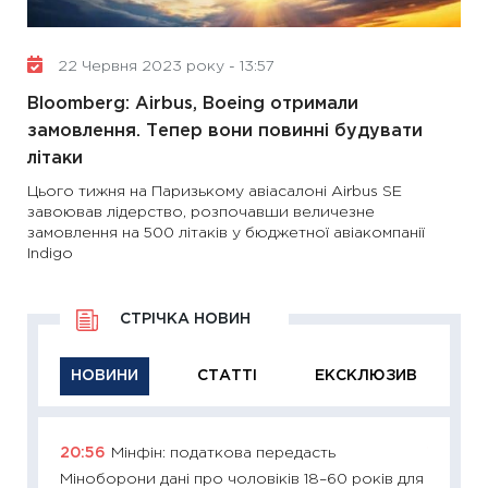
22 Червня 2023 року - 13:57
Bloomberg: Airbus, Boeing отримали
замовлення. Тепер вони повинні будувати
літаки
Цього тижня на Паризькому авіасалоні Airbus SE
завоював лідерство, розпочавши величезне
замовлення на 500 літаків у бюджетної авіакомпанії
Indigo
СТРІЧКА НОВИН
НОВИНИ
СТАТТІ
ЕКСКЛЮЗИВ
20:56
Мінфін: податкова передасть
11:29
Як
Міноборони дані про чоловіків 18–60 років для
інвест