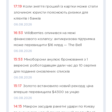
11:29
Ск
17:19
Коли зняття грошей із картки може стати
кошик 
злочином: юристи пояснюють ризики для
базово
клієнтів і банків
оцінко
06.08.2026
06.04.2
16:53
Wildberries опинився на межі
11:24
Ск
фінансового колапсу: антикризова підтримка
у 2026
може перевищити $16 млрд — The Bell
KSE до
06.08.2026
30.03.2
15:53
Міноборони анулює бронювання з 1
11:26
Зо
вересня: роботодавцям дали час до 10 серпня
купува
для подання оновлених списків
12.03.20
06.08.2026
11:27
Ек
15:17
Золото встановило новий рекорд: ціна
змінило
вперше перевищила $4300 за унцію
розвитк
06.08.2026
24.02.2
14:15
Макрон засудив ракетні удари по Києву
11:26
Сп