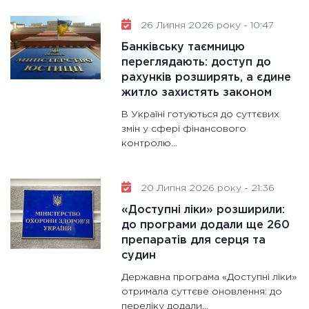
майбут
26 Липня 2026 року - 10:47
31.12.20
Банківську таємницю
переглядають: доступ до
рахунків розширять, а єдине
житло захистять законом
В Україні готуються до суттєвих
змін у сфері фінансового
контролю...
20 Липня 2026 року - 21:36
«Доступні ліки» розширили:
до програми додали ще 260
препаратів для серця та
судин
Державна програма «Доступні ліки»
отримала суттєве оновлення: до
переліку додали...