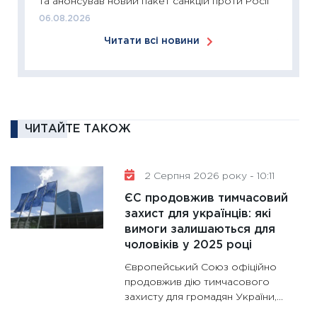
та анонсував новий пакет санкцій проти Росії
2026: 
06.08.2026
ліквідн
Читати всі новини
18.02.20
11:27
За
диктує
16.02.20
11:30
Ре
ЧИТАЙТЕ ТАКОЖ
роль US
та зни
2 Серпня 2026 року - 10:11
30.01.20
ЄС продовжив тимчасовий
11:30
Кр
захист для українців: які
роблять
вимоги залишаються для
28.01.20
чоловіків у 2025 році
11:28
Де
Європейський Союз офіційно
гранто
продовжив дію тимчасового
13.01.20
захисту для громадян України,...
11:30
Ст