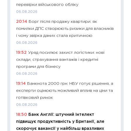
перевірки військового обліку
21.07.20
06.08.2026
11:26
Як
20:14
Борг після продажу квартири: як
ризики
помилки ДПС створюють ризики для власників
облігац
і чому звірка даних стала критичною
08.07.2
06.08.2026
11:20
Ці
19:52
Уряд посилює захист логістики: нові
майбут
склади, страхування вантажів і кредитні
01.07.2
програми для бізнесу
11:24
Пр
06.08.2026
освіта 
19:14
Банкнота 2000 грн: НБУ готує рішення, а
29.06.2
експерти оцінюють можливий вплив на ціни та
11:27
Вс
готівковий ринок
топ уні
06.08.2026
абітурі
18:50
Банк Англії: штучний інтелект
23.06.2
підвищує продуктивність у Британії, але
11:29
До
скорочує вакансії у найбільш вразливих