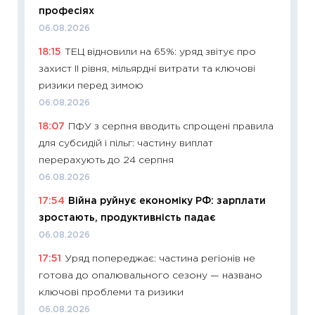
наспра
професіях
2027–2
06.08.2026
19.06.20
18:15
ТЕЦ відновили на 65%: уряд звітує про
11:22
Ка
захист II рівня, мільярдні витрати та ключові
що зав
ризики перед зимою
11.06.20
06.08.2026
11:27
До
18:07
ПФУ з серпня вводить спрощені правила
ціни зм
для субсидій і пільг: частину виплат
30.04.2
перерахують до 24 серпня
11:32
Бі
06.08.2026
впевне
17:54
Війна руйнує економіку РФ: зарплати
поведін
зростають, продуктивність падає
27.04.2
06.08.2026
11:28
Чо
17:51
Уряд попереджає: частина регіонів не
змінив
готова до опалювального сезону — названо
2026 р
ключові проблеми та ризики
13.04.20
06.08.2026