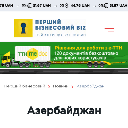
Skip
→
→
→
51.67 UAH
44.76 UAH
51.67 UAH
4
0%
0%
0%
0%
to
content
Перший бізнесовий
Новини
Азербайджан
Азербайджан