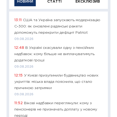
НОВИНИ
СТАТТІ
ЕКСКЛЮЗИВ
13:11
США та Україна запускають модернізацію
11:29
Як
С‑300: як оновлені радянські ракети
інвест
допоможуть перекрити дефіцит Patriot
21.07.20
09.08.2026
11:26
Як
12:48
В Україні скасували одну з пенсійних
ризики
надбавок: кому більше не виплачуватимуть
облігац
додаткові гроші
08.07.2
09.08.2026
11:20
Ці
12:15
У Києві призупинили будівництво нових
майбут
укриттів: міська влада пояснила, що стало
01.07.2
причиною затримки
11:24
Пр
09.08.2026
освіта 
11:52
Вікові надбавки переглянули: кому з
29.06.2
пенсіонерів не призначать доплату у новому
11:27
Вс
періоді