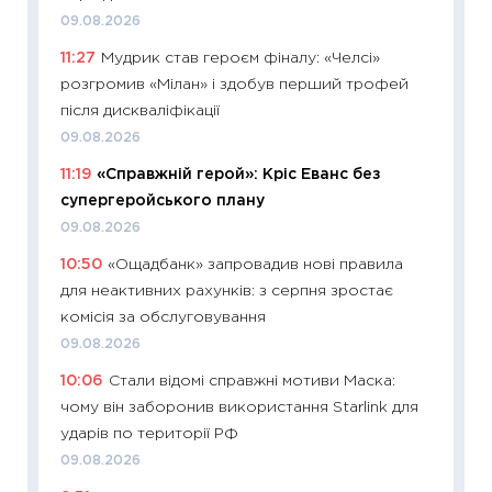
топ уні
09.08.2026
абітурі
11:27
Мудрик став героєм фіналу: «Челсі»
23.06.2
розгромив «Мілан» і здобув перший трофей
11:29
До
після дискваліфікації
наспра
09.08.2026
2027–2
11:19
«Справжній герой»: Кріс Еванс без
19.06.20
супергеройського плану
11:22
Ка
09.08.2026
що зав
10:50
«Ощадбанк» запровадив нові правила
11.06.20
для неактивних рахунків: з серпня зростає
11:27
До
комісія за обслуговування
ціни зм
09.08.2026
30.04.2
10:06
Стали відомі справжні мотиви Маска:
11:32
Бі
чому він заборонив використання Starlink для
впевне
ударів по території РФ
поведін
09.08.2026
27.04.2