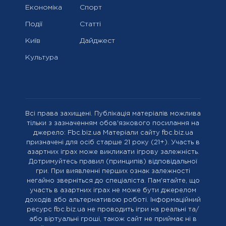
Економіка
Спорт
Події
Статті
Київ
Дайджест
Культура
Всі права захищені. Публікація матеріалів можлива
тільки з зазначенням обов'язкового посилання на
джерело: Fbc.biz.ua Матеріали сайту fbc.biz.ua
призначені для осіб старше 21 року (21+). Участь в
азартних іграх може викликати ігрову залежність.
Дотримуйтесь правил (принципів) відповідальної
гри. При виявленні перших ознак залежності
негайно зверніться до спеціаліста. Пам'ятайте, що
участь в азартних іграх не може бути джерелом
доходів або альтернативою роботі. Інформаційний
ресурс fbc.biz.ua не проводить ігри на реальні та/
або віртуальні гроші, також сайт не приймає ні в