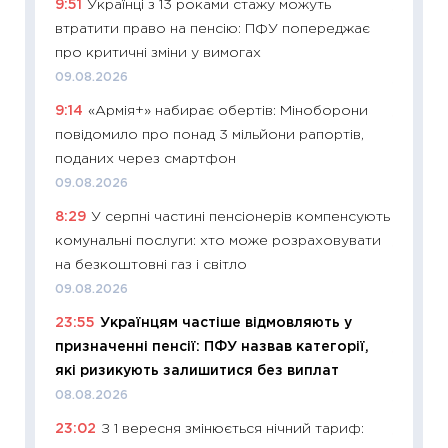
9:51
Українці з 13 роками стажу можуть
11:28
Чо
втратити право на пенсію: ПФУ попереджає
змінив
про критичні зміни у вимогах
2026 р
09.08.2026
13.04.20
9:14
«Армія+» набирає обертів: Міноборони
11:29
Ск
повідомило про понад 3 мільйони рапортів,
кошик 
поданих через смартфон
базово
09.08.2026
оцінко
8:29
У серпні частині пенсіонерів компенсують
06.04.2
комунальні послуги: хто може розраховувати
11:24
Ск
на безкоштовні газ і світло
у 2026
09.08.2026
KSE до
23:55
Українцям частіше відмовляють у
30.03.2
призначенні пенсії: ПФУ назвав категорії,
11:26
Зо
які ризикують залишитися без виплат
купува
08.08.2026
12.03.20
23:02
З 1 вересня змінюється нічний тариф:
11:27
Ек