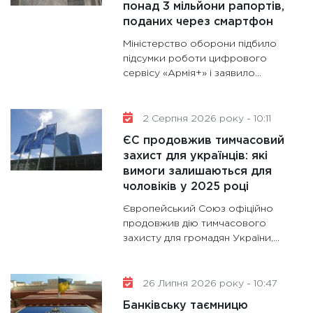
понад 3 мільйони рапортів,
11:28
Де
поданих через смартфон
гранто
Міністерство оборони підбило
13.01.20
підсумки роботи цифрового
сервісу «Армія+» і заявило...
11:30
Ст
майбут
31.12.20
2 Серпня 2026 року - 10:11
ЄС продовжив тимчасовий
захист для українців: які
вимоги залишаються для
чоловіків у 2025 році
Європейський Союз офіційно
продовжив дію тимчасового
захисту для громадян України,...
26 Липня 2026 року - 10:47
Банківську таємницю