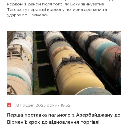
кордоні з Іраном після того, як Баку звинуватив
Тегеран у перетині кордону чотирма дронами та
ударах по Нахічевані
18 Грудня 2025 року - 18:52
Перша поставка пального з Азербайджану до
Вірменії: крок до відновлення торгівлі