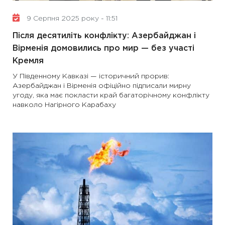
9 Серпня 2025 року - 11:51
Після десятиліть конфлікту: Азербайджан і
Вірменія домовились про мир — без участі
Кремля
У Південному Кавказі — історичний прорив:
Азербайджан і Вірменія офіційно підписали мирну
угоду, яка має покласти край багаторічному конфлікту
навколо Нагірного Карабаху