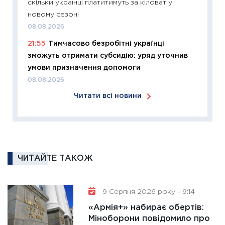
скільки українці платитимуть за кіловат у
змінило
новому сезоні
розвитк
08.08.2026
24.02.2
21:55
Тимчасово безробітні українці
11:26
Сп
зможуть отримати субсидію: уряд уточнив
2026: 
умови призначення допомоги
ліквідн
08.08.2026
18.02.20
Читати всі новини
11:27
За
диктує
16.02.20
11:30
Ре
роль US
ЧИТАЙТЕ ТАКОЖ
та зни
30.01.20
9 Серпня 2026 року - 9:14
11:30
Кр
«Армія+» набирає обертів:
роблять
Міноборони повідомило про
28.01.20