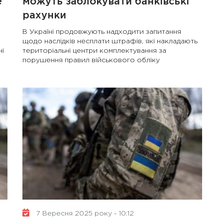
е
можуть заблокувати банківські
рахунки
В Україні продовжують надходити запитання
щодо наслідків несплати штрафів, які накладають
ні
територіальні центри комплектування за
порушення правил військового обліку
7 Вересня 2025 року - 10:12