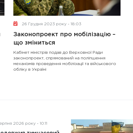
штучного інтелекту на
діяльність рад директорів
26 Грудня 2023 року - 18:03
м
Законопроект про мобілізацію –
що зміниться
Кабінет міністрів подав до Верховної Ради
законопроект, спрямований на поліпшення
механізмів проведення мобілізації та військового
обліку в Україні
рпня 2026 року - 10:11