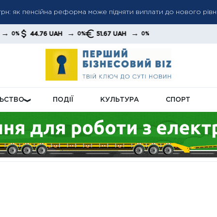
а пенсіями: кого перевірятимуть у першу чергу
тавку газу: хто отримає нові умови та як зміниться система на
→
→
UAH
51.67 UAH
0%
0%
ЛЬСТВО
ПОДІЇ
КУЛЬТУРА
СПОРТ