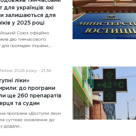
родовжив тимчасовий
т для українців: які
ги залишаються для
іків у 2025 році
йський Союз офіційно
жив дію тимчасового
 для громадян України,...
Липня 2026 року - 21:36
упні ліки»
рили: до програми
и ще 260 препаратів
ерця та судин
на програма «Доступні ліки»
ла суттєве оновлення: до
у додали...