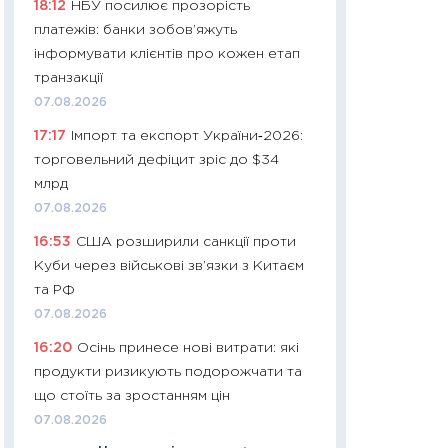
18:12
НБУ посилює прозорість
11:24
Скільки кош
платежів: банки зобов’яжуть
стримування у 202
інформувати клієнтів про кожен етап
розмови з Майко
транзакції
арифметики пер
07.08.2026
30.03.2026
17:17
Імпорт та експорт України‑2026:
11:26
Золото по $
торговельний дефіцит зріс до $34
$80: час купуват
млрд
прибуток?
07.08.2026
12.03.2026
16:53
США розширили санкції проти
11:27
Економіка Ук
Куби через військові зв’язки з Китаєм
що змінилося за 4
та РФ
перспективи розв
07.08.2026
стабільності
16:20
Осінь принесе нові витрати: які
24.02.2026
продукти ризикують подорожчати та
11:26
Споживання 
що стоїть за зростанням цін
2025–2026: струк
07.08.2026
заощадження та л