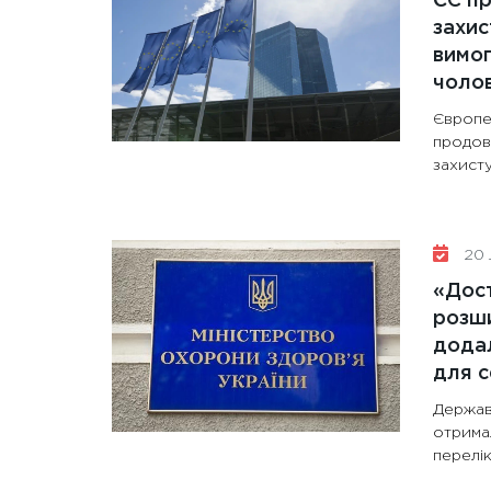
ЄС п
захис
вимо
чолов
Європе
продов
захисту
20 
«Дост
розши
додал
для с
Держав
отрима
перелік