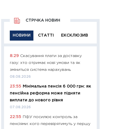
СТРІЧКА НОВИН
НОВИНИ
СТАТТІ
ЕКСКЛЮЗИВ
8:29
Скасування плати за доставку
11:29
Якісна інфо
газу: хто отримає нові умови та як
успішного інвест
зміниться система нарахувань
21.07.2026
08.08.2026
11:26
Як заробити
23:55
Мінімальна пенсія 6 000 грн: як
дохідність, ризик
пенсійна реформа може підняти
державних обліга
виплати до нового рівня
08.07.2026
07.08.2026
11:20
Ціна здоров’
22:55
ПФУ посилює контроль за
медицина майбут
пенсіями: кого перевірятимуть у першу
витрати людей