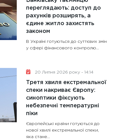
Банківську таємницю
переглядають: доступ до
рахунків розширять, а
єдине житло захистять
законом
В Україні готуються до суттєвих змін
у сфері фінансового контролю...
20 Липня 2026 року - 14:14
Третя хвиля екстремальної
спеки накриває Європу:
синоптики фіксують
небезпечні температурні
піки
Європейські країни готуються до
нової хвилі екстремальної спеки,
яка стане...