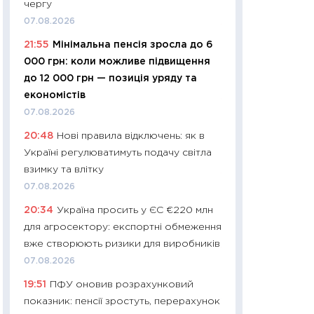
чергу
01.07.2026
07.08.2026
11:24
Професії ма
21:55
Мінімальна пенсія зросла до 6
рухається освіта 
000 грн: коли можливе підвищення
платитимуть біл
до 12 000 грн — позиція уряду та
29.06.2026
економістів
11:27
Вступ-2026 в
07.08.2026
контракту, топ ун
20:48
Нові правила відключень: як в
правила для абіту
Україні регулюватимуть подачу світла
23.06.2026
взимку та влітку
11:29
Долар по 51,5
07.08.2026
тисяч: що наспра
20:34
Україна просить у ЄС €220 млн
Бюджетна деклар
для агросектору: експортні обмеження
19.06.2026
вже створюють ризики для виробників
11:22
Кадровий деф
07.08.2026
вакансії: що зав
19:51
ПФУ оновив розрахунковий
найму
показник: пенсії зростуть, перерахунок
11.06.2026