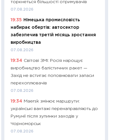
торкнеться більшості отримувачів
11:27
Дорожчає ще
07.08.2026
промислові ціни з
19:35
Німецька промисловість
30.04.2026
набирає обертів: автосектор
11:32
Більше зао
забезпечив третій місяць зростання
впевненості: як 
виробництва
поведінка україн
07.08.2026
27.04.2026
19:34
Світові ЗМІ: Росія нарощує
11:28
Чому їжа зн
виробництво балістичних ракет —
як змінився прод
Захід не встигає поповнювати запаси
українців у 2026 
перехоплювачів
13.04.2026
07.08.2026
11:29
Скільки нас
19:34
Maersk змінює маршрути:
великодній кошик
українські вантажі перенаправляють до
власний розраху
Румунії після зупинки заходів у
набору порівняно
Чорноморськ
оцінкою
07.08.2026
06.04.2026