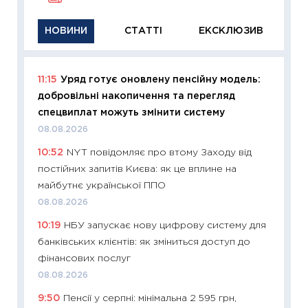
НОВИНИ
СТАТТІ
ЕКСКЛЮЗИВ
11:15
Уряд готує оновлену пенсійну модель:
11:29
Як
добровільні накопичення та перегляд
інвест
спецвиплат можуть змінити систему
21.07.20
08.08.2026
11:26
Як
10:52
NYT повідомляє про втому Заходу від
ризики
постійних запитів Києва: як це вплине на
облігац
майбутнє української ППО
08.07.2
08.08.2026
11:20
Ці
10:19
НБУ запускає нову цифрову систему для
майбут
банківських клієнтів: як зміниться доступ до
01.07.2
фінансових послуг
11:24
Пр
08.08.2026
освіта 
9:50
Пенсії у серпні: мінімальна 2 595 грн,
29.06.2