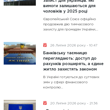
захист для українців: які
роблять
вимоги залишаються для
28.01.20
чоловіків у 2025 році
11:28
Де
Європейський Союз офіційно
гранто
продовжив дію тимчасового
13.01.20
захисту для громадян України,...
11:30
Ст
майбут
26 Липня 2026 року - 10:47
31.12.20
Банківську таємницю
переглядають: доступ до
рахунків розширять, а єдине
житло захистять законом
В Україні готуються до суттєвих
змін у сфері фінансового
контролю...
20 Липня 2026 року - 21:36