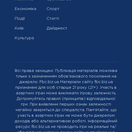
Економіка
Спорт
Події
Статті
Київ
Дайджест
Культура
Всі права захищені. Публікація матеріалів можлива
тільки з зазначенням обов'язкового посилання на
джерело: Fbc.biz.ua Матеріали сайту fbc.biz.ua
призначені для осіб старше 21 року (21+). Участь в
азартних іграх може викликати ігрову залежність.
Дотримуйтесь правил (принципів) відповідальної
гри. При виявленні перших ознак залежності
негайно зверніться до спеціаліста. Пам'ятайте, що
участь в азартних іграх не може бути джерелом
доходів або альтернативою роботі. Інформаційний
ресурс fbc.biz.ua не проводить ігри на реальні та/