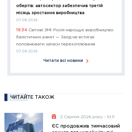
обертів: автосектор забезпечив третій
11:27
Ек
місяць зростання виробництва
змінило
07.08.2026
розвитк
19:34
Світові ЗМІ: Росія нарощує виробництво
24.02.2
балістичних ракет — Захід не встигає
11:26
Сп
поповнювати запаси перехоплювачів
2026: 
07.08.2026
ліквідн
Читати всі новини
18.02.20
11:27
За
диктує
16.02.20
11:30
Ре
ЧИТАЙТЕ ТАКОЖ
роль US
та зни
2 Серпня 2026 року - 10:11
30.01.20
ЄС продовжив тимчасовий
11:30
Кр