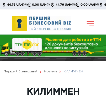
Skip
44.76 UAH
0.00 UAH
44.76 UAH
0.00 UAH
44.7
0%
0%
0%
0%
to
content
Перший бізнесовий
Новини
КИЛИММЕН
КИЛИММЕН