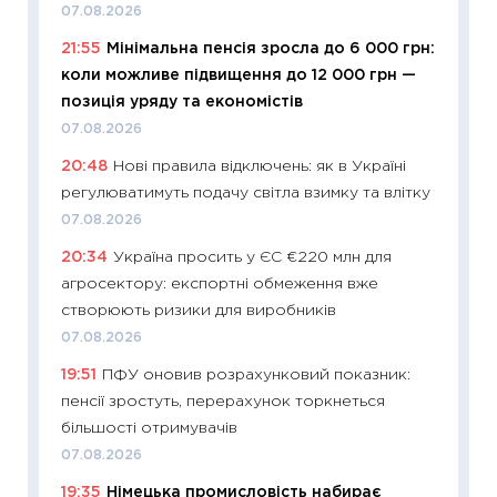
07.08.2026
27.04.2
21:55
Мінімальна пенсія зросла до 6 000 грн:
11:28
Чо
коли можливе підвищення до 12 000 грн —
змінив
позиція уряду та економістів
2026 р
07.08.2026
13.04.20
20:48
Нові правила відключень: як в Україні
11:29
Ск
регулюватимуть подачу світла взимку та влітку
кошик 
07.08.2026
базово
20:34
Україна просить у ЄС €220 млн для
оцінко
агросектору: експортні обмеження вже
06.04.2
створюють ризики для виробників
11:24
Ск
07.08.2026
у 2026
19:51
ПФУ оновив розрахунковий показник:
KSE до
пенсії зростуть, перерахунок торкнеться
30.03.2
більшості отримувачів
11:26
Зо
07.08.2026
купува
19:35
Німецька промисловість набирає
12.03.20