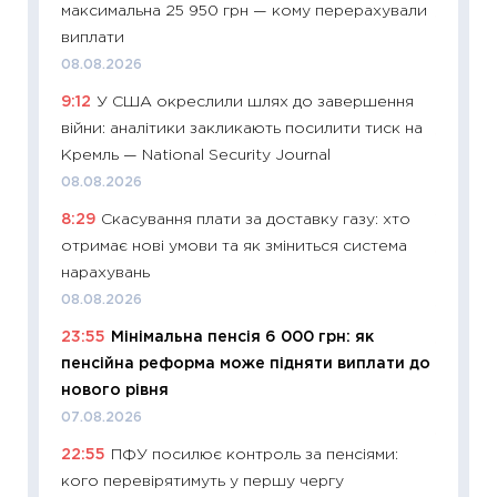
максимальна 25 950 грн — кому перерахували
11:27
Вс
виплати
топ уні
08.08.2026
абітурі
9:12
У США окреслили шлях до завершення
23.06.2
війни: аналітики закликають посилити тиск на
11:29
До
Кремль — National Security Journal
наспра
08.08.2026
2027–2
8:29
Скасування плати за доставку газу: хто
19.06.20
отримає нові умови та як зміниться система
11:22
Ка
нарахувань
що зав
08.08.2026
11.06.20
23:55
Мінімальна пенсія 6 000 грн: як
11:27
До
пенсійна реформа може підняти виплати до
ціни зм
нового рівня
30.04.2
07.08.2026
11:32
Бі
22:55
ПФУ посилює контроль за пенсіями:
впевне
кого перевірятимуть у першу чергу
поведін