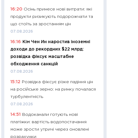
11:27
Дорожчає ще
16:20
Осінь принесе нові витрати: які
промислові ціни з
продукти ризикують подорожчати та
30.04.2026
що стоїть за зростанням цін
11:32
Більше зао
07.08.2026
впевненості: як 
16:16
Кім Чен Ин наростив іноземні
поведінка україн
доходи до рекордних $22 млрд:
27.04.2026
розвідка фіксує масштабне
11:28
Чому їжа зн
обходження санкцій
як змінився прод
07.08.2026
українців у 2026 
15:12
Розвідка фіксує різке падіння цін
13.04.2026
на російське зерно: на ринку почалася
11:29
Скільки нас
турбулентність
великодній кошик
07.08.2026
власний розраху
14:51
Водоканали готують нові
набору порівняно
платіжки: вартість водопостачання
оцінкою
може зрости утричі через оновлені
06.04.2026
розрахунки