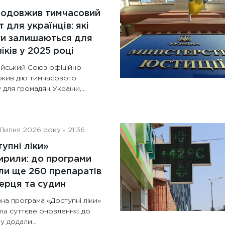
родовжив тимчасовий
т для українців: які
ги залишаються для
іків у 2025 році
йський Союз офіційно
жив дію тимчасового
 для громадян України,...
Липня 2026 року - 21:36
упні ліки»
рили: до програми
и ще 260 препаратів
ерця та судин
на програма «Доступні ліки»
ла суттєве оновлення: до
у додали...