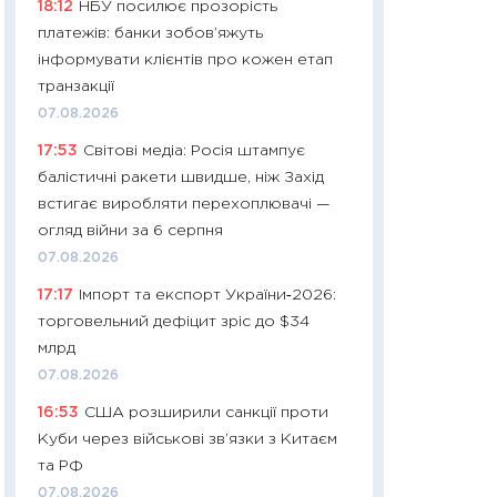
18:12
НБУ посилює прозорість
01.07.2026
платежів: банки зобов’яжуть
11:24
Професії ма
інформувати клієнтів про кожен етап
рухається освіта 
транзакції
платитимуть біл
07.08.2026
29.06.2026
17:53
Світові медіа: Росія штампує
11:27
Вступ-2026 в
балістичні ракети швидше, ніж Захід
контракту, топ ун
встигає виробляти перехоплювачі —
правила для абіту
огляд війни за 6 серпня
23.06.2026
07.08.2026
11:29
Долар по 51,5
17:17
Імпорт та експорт України‑2026:
тисяч: що наспра
торговельний дефіцит зріс до $34
Бюджетна деклар
млрд
19.06.2026
07.08.2026
11:22
Кадровий деф
16:53
США розширили санкції проти
вакансії: що зав
Куби через військові зв’язки з Китаєм
найму
та РФ
11.06.2026
07.08.2026