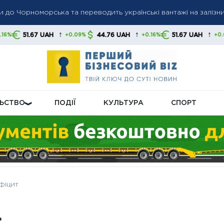
 до Чорноморська та переводить українські вантажі на залізн
прискорює відновлення: автосектор забезпечив третій місяць 
↑
↑
↑
AH
44.76 UAH
51.67 UAH
44.76 U
+0.09%
+0.16%
+0.09%
атежів: банки зобов’яжуть інформувати клієнтів про кожен ета
ЛЬСТВО
ПОДІЇ
КУЛЬТУРА
СПОРТ
фіцит
т