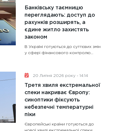
Банківську таємницю
переглядають: доступ до
рахунків розширять, а
єдине житло захистять
законом
В Україні готуються до суттєвих змін
у сфері фінансового контролю...
20 Липня 2026 року - 14:14
Третя хвиля екстремальної
спеки накриває Європу:
синоптики фіксують
небезпечні температурні
піки
Європейські країни готуються до
нової хвилі екстремальної спеки,