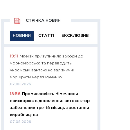
СТРІЧКА НОВИН
НОВИНИ
СТАТТІ
ЕКСКЛЮЗИВ
19:11
Maersk призупинила заходи до
11:29
Якісна інфо
Чорноморська та переводить
успішного інвест
українські вантажі на залізничні
21.07.2026
маршрути через Румунію
11:26
Як заробити
07.08.2026
дохідність, ризик
18:56
Промисловість Німеччини
державних обліга
прискорює відновлення: автосектор
08.07.2026
забезпечив третій місяць зростання
11:20
Ціна здоров’
виробництва
медицина майбут
07.08.2026
витрати людей