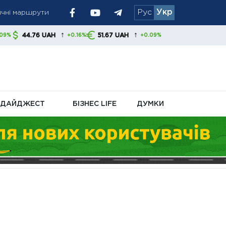
ичні маршрути
Рус
Укр
зростання
↑
↑
AH
51.67 UAH
+0.16%
+0.09%
п транзакції
ДАЙДЖЕСТ
БІЗНЕС LIFE
ДУМКИ