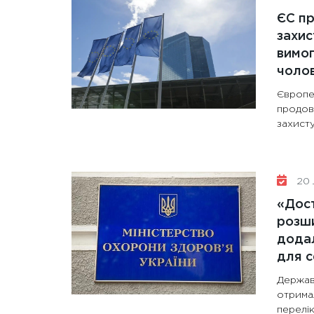
ЄС п
захис
вимо
чолов
Європе
продов
захисту
20 
«Дост
розши
додал
для с
Держав
отрима
перелік