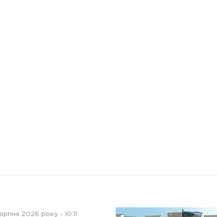
10 Січня 2025 року - 8:52
Бізнес-Діалог: Вплив
штучного інтелекту на
діяльність рад директорів
рпня 2026 року - 10:11