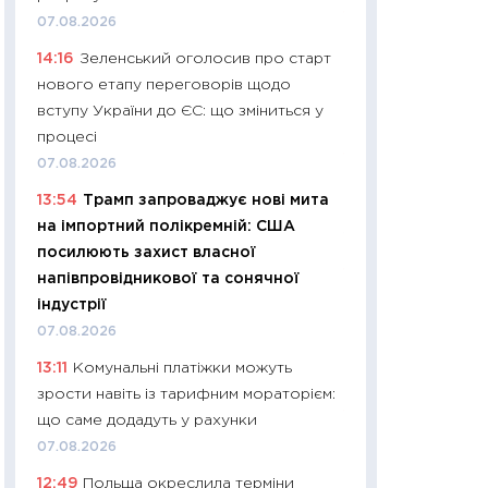
11:24
Скільки кош
07.08.2026
стримування у 202
14:16
Зеленський оголосив про старт
розмови з Майко
нового етапу переговорів щодо
арифметики пер
вступу України до ЄС: що зміниться у
30.03.2026
процесі
11:26
Золото по $
07.08.2026
$80: час купуват
13:54
Трамп запроваджує нові мита
прибуток?
на імпортний полікремній: США
12.03.2026
посилюють захист власної
11:27
Економіка Ук
напівпровідникової та сонячної
що змінилося за 4
індустрії
перспективи розв
07.08.2026
стабільності
13:11
Комунальні платіжки можуть
24.02.2026
зрости навіть із тарифним мораторієм:
11:26
Споживання 
що саме додадуть у рахунки
2025–2026: струк
07.08.2026
заощадження та л
12:49
Польща окреслила терміни