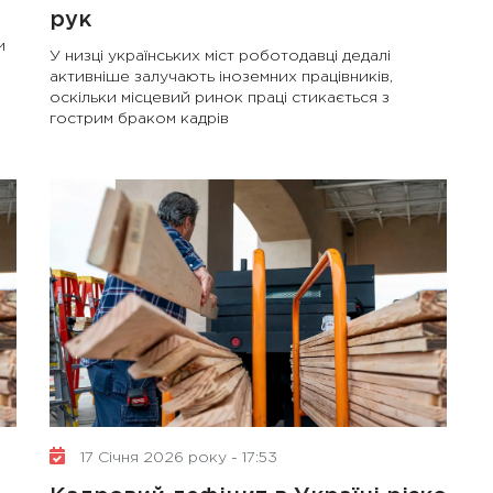
рук
и
У низці українських міст роботодавці дедалі
активніше залучають іноземних працівників,
оскільки місцевий ринок праці стикається з
гострим браком кадрів
17 Січня 2026 року - 17:53