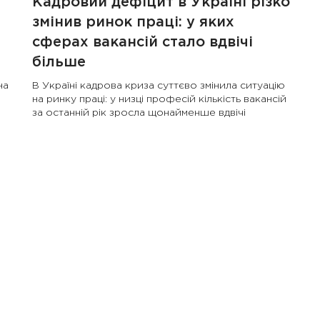
Кадровий дефіцит в Україні різко
змінив ринок праці: у яких
сферах вакансій стало вдвічі
більше
на
В Україні кадрова криза суттєво змінила ситуацію
на ринку праці: у низці професій кількість вакансій
за останній рік зросла щонайменше вдвічі