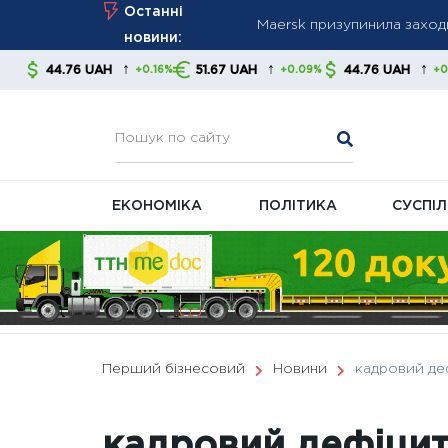
Maersk призупинила заходи
Skip
Останні
через Румунію
to
новини:
Промисловість Німеччини 
content
↑
↑
↑
UAH
51.67 UAH
44.76 UAH
51.67 U
+0.16%
+0.09%
+0.16%
виробництва
НБУ посилює прозорість пл
ЕКОНОМІКА
ПОЛІТИКА
СУСПІ
Перший бізнесовий
Новини
кадровий де
кадровий дефіци