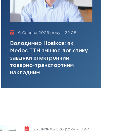
керований дефіц
13.01.2026
11:30
Стратегічни
портфель майбут
6 Серпня 2026 року - 22:08
16 Липня 2
31.12.2025
Читати в
Володимир Новіков: як
Сергій Кон
Medoc ТТН змінює логістику
платить за 
завдяки електронним
там, де ви
товарно-транспортним
накладним
26 Липня 2026 року - 10:47