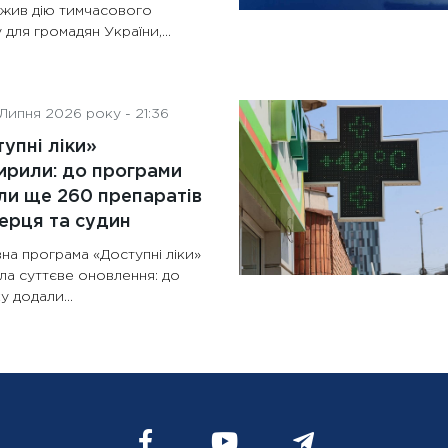
жив дію тимчасового
 для громадян України,...
Липня 2026 року - 21:36
упні ліки»
рили: до програми
и ще 260 препаратів
ерця та судин
на програма «Доступні ліки»
ла суттєве оновлення: до
у додали...