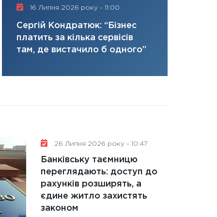
керований дефіц
16 Липня 2026 року - 11:00
трансформ
13.01.2026
Нусінова п
Сергій Кондратюк: “Бізнес
11:30
Стратегічни
ризики та 
платить за кілька сервісів
портфель майбут
там, де вистачило б одного”
31.12.2025
Читати в
26 Липня 2026 року - 10:47
Банківську таємницю
переглядають: доступ до
рахунків розширять, а
єдине житло захистять
законом