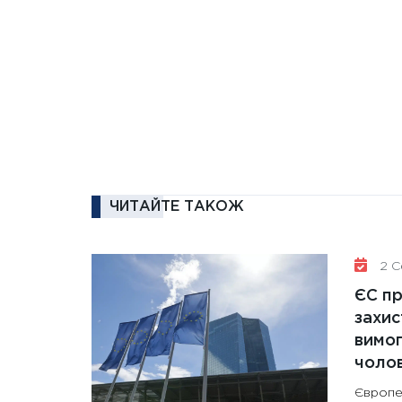
ЧИТАЙТЕ ТАКОЖ
2 Се
ЄС п
захис
вимо
чолов
Європе