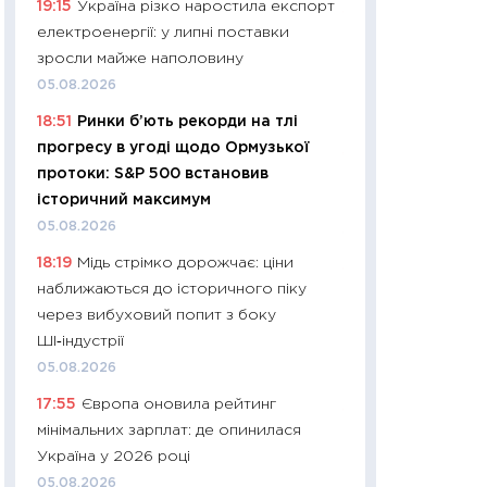
19:15
Україна різко наростила експорт
11:24
Скільки кош
електроенергії: у липні поставки
стримування у 202
зросли майже наполовину
розмови з Майко
05.08.2026
арифметики пер
18:51
Ринки б’ють рекорди на тлі
30.03.2026
прогресу в угоді щодо Ормузької
11:26
Золото по $
протоки: S&P 500 встановив
$80: час купуват
історичний максимум
прибуток?
05.08.2026
12.03.2026
18:19
Мідь стрімко дорожчає: ціни
11:27
Економіка Ук
наближаються до історичного піку
що змінилося за 4
через вибуховий попит з боку
перспективи розв
ШІ‑індустрії
стабільності
05.08.2026
24.02.2026
17:55
Європа оновила рейтинг
11:26
Споживання 
мінімальних зарплат: де опинилася
2025–2026: струк
Україна у 2026 році
заощадження та л
05.08.2026