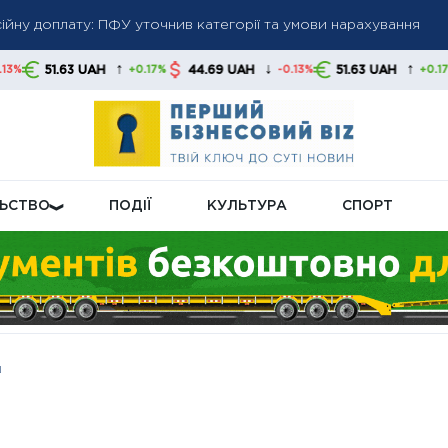
йну доплату: ПФУ уточнив категорії та умови нарахування
ролічильників: які правила діють і хто має оплачувати процеду
му у серпні нарахують підвищену пенсійну доплату
↑
↓
↑
UAH
44.69 UAH
51.63 UAH
44.69 U
+0.17%
-0.13%
+0.17%
ЛЬСТВО
ПОДІЇ
КУЛЬТУРА
СПОРТ
ш