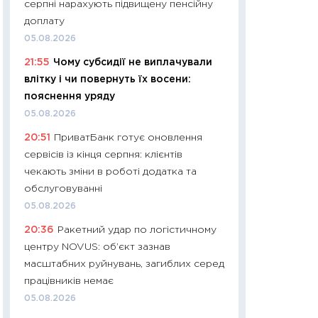
серпні нарахують підвищену пенсійну
01.07.2026
доплату
11:24
Професії ма
05.08.2026
рухається освіта 
21:55
Чому субсидії не виплачували
платитимуть біл
влітку і чи повернуть їх восени:
29.06.2026
пояснення уряду
11:27
Вступ-2026 в
05.08.2026
контракту, топ ун
20:51
ПриватБанк готує оновлення
правила для абіту
сервісів із кінця серпня: клієнтів
23.06.2026
чекають зміни в роботі додатка та
11:29
Долар по 51,5
обслуговуванні
тисяч: що наспра
05.08.2026
Бюджетна деклар
20:36
Ракетний удар по логістичному
19.06.2026
центру NOVUS: об’єкт зазнав
11:22
Кадровий деф
масштабних руйнувань, загиблих серед
вакансії: що зав
працівників немає
найму
05.08.2026
11.06.2026