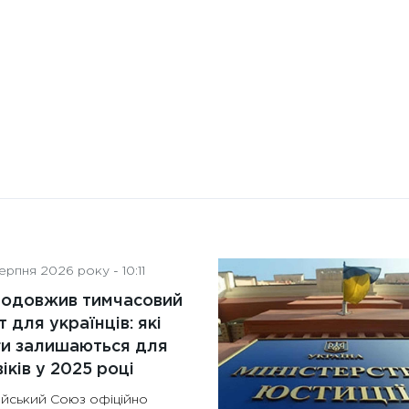
контролю: поняття, переваги
та ключові аспекти
рпня 2026 року - 10:11
родовжив тимчасовий
т для українців: які
ги залишаються для
іків у 2025 році
йський Союз офіційно