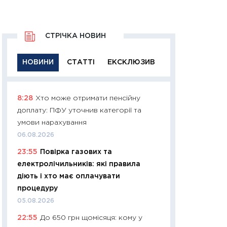
СТРІЧКА НОВИН
НОВИНИ
СТАТТІ
ЕКСКЛЮЗИВ
8:28
Хто може отримати пенсійну
11:29
Якісна інфо
доплату: ПФУ уточнив категорії та
успішного інвест
умови нарахування
21.07.2026
06.08.2026
11:26
Як заробити
23:55
Повірка газових та
дохідність, ризик
електролічильників: які правила
державних обліга
діють і хто має оплачувати
08.07.2026
процедуру
11:20
Ціна здоров’
05.08.2026
медицина майбут
22:55
До 650 грн щомісяця: кому у
витрати людей