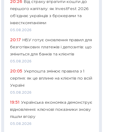
20:26
Від страху втратити кошти до
11:27
Дорожчає ще
першого капіталу: як InvestFest 2026
промислові ціни з
об’єднає українців з брокерами та
30.04.2026
інвесткомпаніями
11:32
Більше зао
05.08.2026
впевненості: як 
20:17
НБУ готує оновлення правил для
поведінка україн
безготівкових платежів і депозитів: що
27.04.2026
зміниться для банків та клієнтів
11:28
Чому їжа зн
05.08.2026
як змінився прод
20:05
Укрпошта змінює правила з 1
українців у 2026 
серпня: як це вплине на клієнтів по всій
13.04.2026
Україні
11:29
Скільки нас
05.08.2026
великодній кошик
19:51
Українська економіка демонструє
власний розраху
відновлення: ключові показники знову
набору порівняно
пішли вгору
оцінкою
05.08.2026
06.04.2026