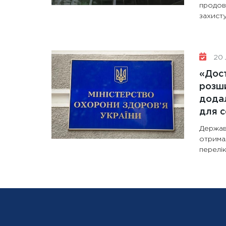
продов
захисту
20 
«Дост
розши
додал
для с
Держав
отрима
перелік