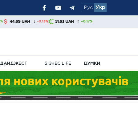
Рус
Укр
ру
↓
↑
AH
51.63 UAH
-0.13%
+0.17%
ДАЙДЖЕСТ
БІЗНЕС LIFE
ДУМКИ