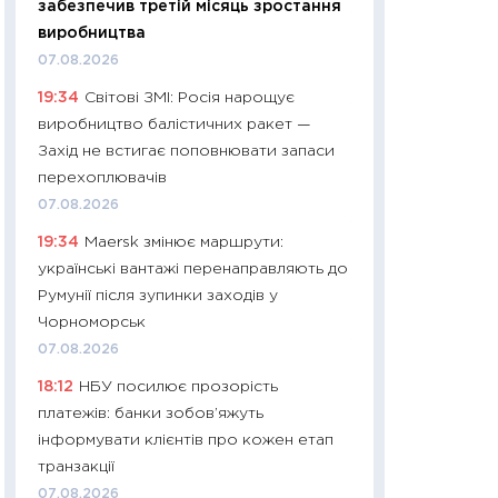
забезпечив третій місяць зростання
11:27
Дорожчає ще
виробництва
промислові ціни з
07.08.2026
30.04.2026
19:34
Світові ЗМІ: Росія нарощує
11:32
Більше зао
виробництво балістичних ракет —
впевненості: як 
Захід не встигає поповнювати запаси
поведінка україн
перехоплювачів
27.04.2026
07.08.2026
11:28
Чому їжа зн
19:34
Maersk змінює маршрути:
як змінився прод
українські вантажі перенаправляють до
українців у 2026 
Румунії після зупинки заходів у
13.04.2026
Чорноморськ
11:29
Скільки нас
07.08.2026
великодній кошик
18:12
НБУ посилює прозорість
власний розраху
платежів: банки зобов’яжуть
набору порівняно
інформувати клієнтів про кожен етап
оцінкою
транзакції
06.04.2026
07.08.2026