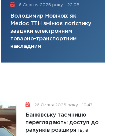
керований дефіц
6 Серпня 2026 року - 22:08
16 Липня 2
13.01.2026
Володимир Новіков: як
Сергій Кон
11:30
Стратегічни
Medoc ТТН змінює логістику
платить за 
портфель майбут
завдяки електронним
там, де ви
31.12.2025
товарно-транспортним
Читати в
накладним
26 Липня 2026 року - 10:47
Банківську таємницю
переглядають: доступ до
рахунків розширять, а