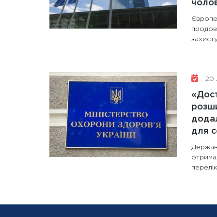
чолов
Європе
продов
захисту
20 
«Дост
розши
додал
для с
Держав
отрима
перелік