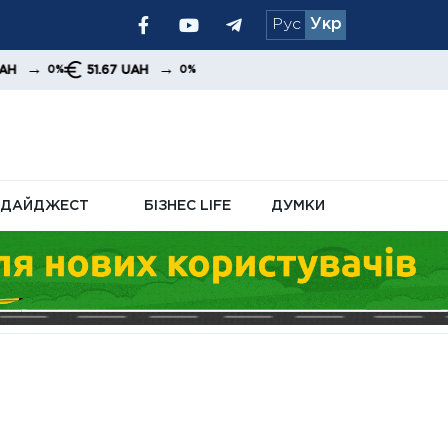
Рус
Укр
я уряду та
→
51.67 UAH
0%
ДАЙДЖЕСТ
БІЗНЕС LIFE
ДУМКИ