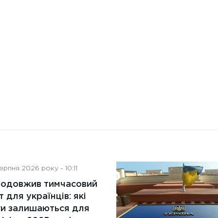
штучного інтелекту на
діяльність рад директорів
рпня 2026 року - 10:11
родовжив тимчасовий
т для українців: які
ги залишаються для