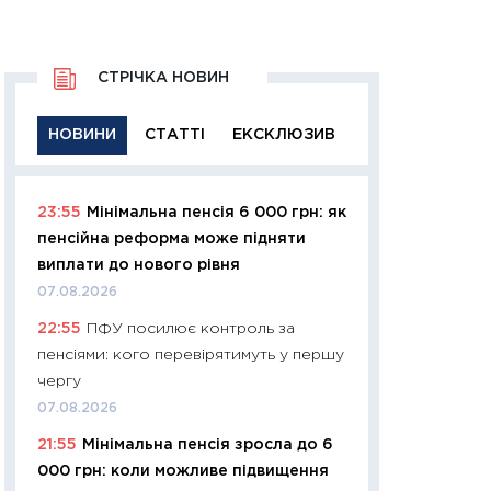
СТРІЧКА НОВИН
НОВИНИ
СТАТТІ
ЕКСКЛЮЗИВ
23:55
Мінімальна пенсія 6 000 грн: як
11:29
Якісна інфо
пенсійна реформа може підняти
успішного інвест
виплати до нового рівня
21.07.2026
07.08.2026
11:26
Як заробити
22:55
ПФУ посилює контроль за
дохідність, ризик
пенсіями: кого перевірятимуть у першу
державних обліга
чергу
08.07.2026
07.08.2026
11:20
Ціна здоров’
21:55
Мінімальна пенсія зросла до 6
медицина майбут
000 грн: коли можливе підвищення
витрати людей