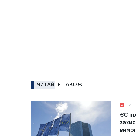
ЧИТАЙТЕ ТАКОЖ
2 Се
ЄС п
захис
вимо