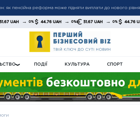
грн: як пенсійна реформа може підняти виплати до нового рівня
 пенсіями: кого перевірятимуть у першу чергу
 до 6 000 грн: коли можливе підвищення до 12 000 грн — позиці
→
→
→
→
44.76 UAH
51.67 UAH
44.76 UAH
0%
0%
0%
0%
ЛЬСТВО
ПОДІЇ
КУЛЬТУРА
СПОРТ
моги