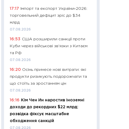
11:24
Скільки кош
17:17
Імпорт та експорт України‑2026:
стримування у 202
торговельний дефіцит зріс до $34
розмови з Майко
млрд
арифметики пер
07.08.2026
30.03.2026
16:53
США розширили санкції проти
11:26
Золото по $
Куби через військові зв’язки з Китаєм
$80: час купуват
та РФ
прибуток?
07.08.2026
12.03.2026
16:20
Осінь принесе нові витрати: які
11:27
Економіка Ук
продукти ризикують подорожчати та
що змінилося за 4
що стоїть за зростанням цін
перспективи розв
07.08.2026
стабільності
16:16
Кім Чен Ин наростив іноземні
24.02.2026
доходи до рекордних $22 млрд:
11:26
Споживання 
розвідка фіксує масштабне
2025–2026: струк
обходження санкцій
заощадження та л
07.08.2026