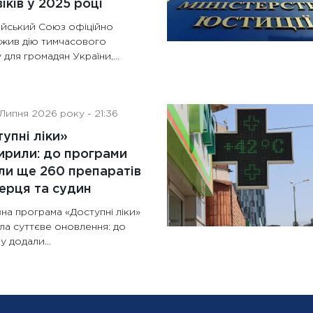
іків у 2025 році
йський Союз офіційно
жив дію тимчасового
 для громадян України,...
Липня 2026 року - 21:36
упні ліки»
рили: до програми
и ще 260 препаратів
ерця та судин
на програма «Доступні ліки»
ла суттєве оновлення: до
у додали...