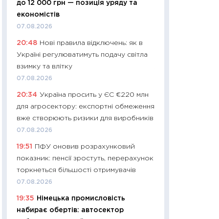
до 12 000 грн — позиція уряду та
01.07.2026
економістів
11:24
Професії ма
07.08.2026
рухається освіта 
20:48
Нові правила відключень: як в
платитимуть біл
Україні регулюватимуть подачу світла
29.06.2026
взимку та влітку
11:27
Вступ-2026 в
07.08.2026
контракту, топ ун
20:34
Україна просить у ЄС €220 млн
правила для абіту
для агросектору: експортні обмеження
23.06.2026
вже створюють ризики для виробників
11:29
Долар по 51,5
07.08.2026
тисяч: що наспра
19:51
ПФУ оновив розрахунковий
Бюджетна деклар
показник: пенсії зростуть, перерахунок
19.06.2026
торкнеться більшості отримувачів
11:22
Кадровий деф
07.08.2026
вакансії: що зав
19:35
Німецька промисловість
найму
набирає обертів: автосектор
11.06.2026