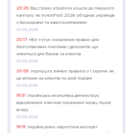
20:26
Від страху втратити кошти до першого
11:22
Ка
капіталу: як InvestFest 2026 об’єднає українців
що зав
з брокерами та інвесткомпаніями
11.06.20
05.08.2026
11:27
До
20:17
НБУ готує оновлення правил для
ціни зм
безготівкових платежів і депозитів: що
30.04.2
зміниться для банків та клієнтів
11:32
Бі
05.08.2026
впевне
20:05
Укрпошта змінює правила з 1 серпня: як
поведін
це вплине на клієнтів по всій Україні
27.04.2
05.08.2026
11:28
Чо
19:51
Українська економіка демонструє
змінив
відновлення: ключові показники знову пішли
2026 р
вгору
13.04.20
05.08.2026
11:29
Ск
19:15
Україна різко наростила експорт
кошик 