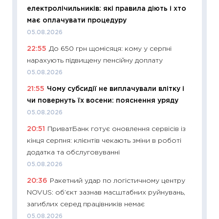
електролічильників: які правила діють і хто
ризики
має оплачувати процедуру
облігац
05.08.2026
08.07.2
22:55
До 650 грн щомісяця: кому у серпні
11:20
Ці
нарахують підвищену пенсійну доплату
майбут
05.08.2026
01.07.2
21:55
Чому субсидії не виплачували влітку і
11:24
Пр
чи повернуть їх восени: пояснення уряду
освіта 
05.08.2026
29.06.2
20:51
ПриватБанк готує оновлення сервісів із
11:27
Вс
кінця серпня: клієнтів чекають зміни в роботі
топ уні
додатка та обслуговуванні
абітурі
05.08.2026
23.06.2
20:36
Ракетний удар по логістичному центру
11:29
До
NOVUS: об’єкт зазнав масштабних руйнувань,
наспра
загиблих серед працівників немає
2027–2
05.08.2026
19.06.20