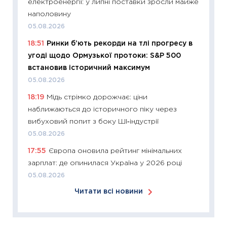
електроенергії: у липні поставки зросли майже
базово
наполовину
оцінко
05.08.2026
06.04.2
18:51
Ринки б’ють рекорди на тлі прогресу в
11:24
Ск
угоді щодо Ормузької протоки: S&P 500
у 2026
встановив історичний максимум
KSE до
05.08.2026
30.03.2
18:19
Мідь стрімко дорожчає: ціни
11:26
Зо
наближаються до історичного піку через
купува
вибуховий попит з боку ШІ‑індустрії
12.03.20
05.08.2026
11:27
Ек
17:55
Європа оновила рейтинг мінімальних
змінило
зарплат: де опинилася Україна у 2026 році
розвитк
05.08.2026
24.02.2
Читати всі новини
11:26
Сп
2026: 
ліквідн