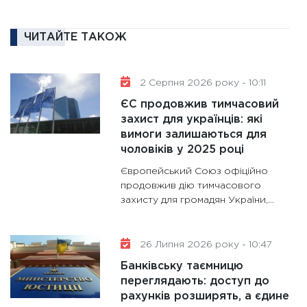
18.02.20
11:27
За
ЧИТАЙТЕ ТАКОЖ
диктує
16.02.20
11:30
Ре
2 Серпня 2026 року - 10:11
роль US
ЄС продовжив тимчасовий
та зни
захист для українців: які
30.01.20
вимоги залишаються для
чоловіків у 2025 році
11:30
Кр
Європейський Союз офіційно
роблять
продовжив дію тимчасового
28.01.20
захисту для громадян України,...
11:28
Де
гранто
26 Липня 2026 року - 10:47
13.01.20
Банківську таємницю
11:30
Ст
переглядають: доступ до
майбут
рахунків розширять, а єдине
31.12.20