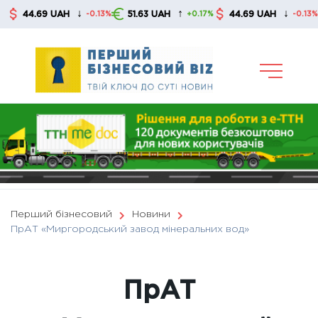
Skip
↓
↑
↓
44.69 UAH
51.63 UAH
44.69 UAH
5
-0.13%
+0.17%
-0.13%
to
content
Перший бізнесовий
Новини
ПрАТ «Миргородський завод мінеральних вод»
ПрАТ