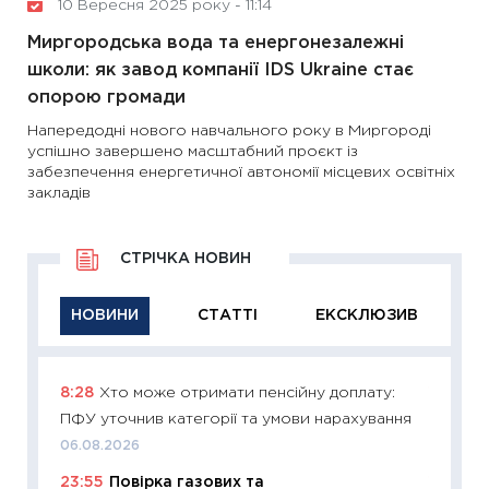
10 Вересня 2025 року - 11:14
Миргородська вода та енергонезалежні
школи: як завод компанії IDS Ukraine стає
опорою громади
Напередодні нового навчального року в Миргороді
успішно завершено масштабний проєкт із
забезпечення енергетичної автономії місцевих освітніх
закладів
СТРІЧКА НОВИН
НОВИНИ
СТАТТІ
ЕКСКЛЮЗИВ
8:28
Хто може отримати пенсійну доплату:
11:29
Як
ПФУ уточнив категорії та умови нарахування
інвест
06.08.2026
21.07.20
23:55
Повірка газових та
11:26
Як