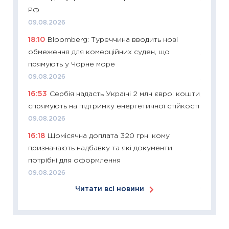
11:24
Ск
РФ
у 2026
09.08.2026
KSE до
18:10
Bloomberg: Туреччина вводить нові
30.03.2
обмеження для комерційних суден, що
11:26
Зо
прямують у Чорне море
купува
09.08.2026
12.03.20
16:53
Сербія надасть Україні 2 млн євро: кошти
11:27
Ек
спрямують на підтримку енергетичної стійкості
змінило
09.08.2026
розвитк
16:18
Щомісячна доплата 320 грн: кому
24.02.2
призначають надбавку та які документи
11:26
Сп
потрібні для оформлення
2026: 
09.08.2026
ліквідн
Читати всі новини
18.02.20
11:27
За
диктує