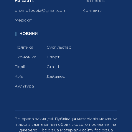
На сайті:
Про проєкт
promofbcbiz@gmail.com
Контакти
Медіакіт
НОВИНИ
Політика
Суспільство
Економіка
Спорт
Події
Статті
Київ
Дайджест
Культура
Всі права захищені. Публікація матеріалів можлива
тільки з зазначенням обов'язкового посилання на
джерело: Fbc.biz.ua Матеріали сайту fbc.biz.ua