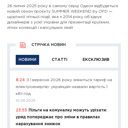
26 липня 2025 року в самому серці Одеси відбудеться
новий сезон проєкту SUMMER WEEKEND by OFD —
щорічної літньої події, яка з 2014 року об’єднує
дизайнерів з усієї України для презентації круїзних,
літніх колекцій і капсульних ліній
СТРІЧКА НОВИН
НОВИНИ
СТАТТІ
ЕКСКЛЮЗИВ
8:24
З 1 вересня 2026 року зміниться тариф на
11:29
Як
електроенергію: українцям назвали вартість 1
інвест
кВт·год
21.07.20
10.08.2026
11:26
Як
23:55
Пільги на комуналку можуть урізати:
ризики
уряд попереджає про зміни в правилах
облігац
нарахування знижок
08.07.2