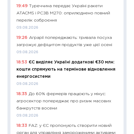
19:49
Туреччина передає Україні ракети
11:27
До
ATACMS і РСЗВ M270: оприлюднено повний
ціни зм
перелік озброєння
30.04.2
09.08.2026
11:32
Бі
19:26
Аграрії попереджають: тривала посуха
впевне
загрожує дефіцитом продуктів уже цієї осені
поведін
09.08.2026
27.04.2
18:53
ЄС виділяє Україні додаткові €30 млн:
11:28
Чо
кошти спрямують на термінове відновлення
змінив
енергосистеми
2026 р
09.08.2026
13.04.20
18:35
До 60% фермерів працюють у мінус:
11:29
Ск
агросектор попереджає про ризик масових
кошик 
банкрутств восени
базово
09.08.2026
оцінко
18:33
FAZ: у ЄС пропонують створити новий
06.04.2
орган для управління замороженими активами