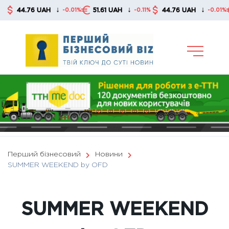
Skip
↓
↓
↓
44.76 UAH
51.61 UAH
44.76 UAH
51
-0.01%
-0.11%
-0.01%
to
content
Перший бізнесовий
Новини
SUMMER WEEKEND by OFD
SUMMER WEEKEND