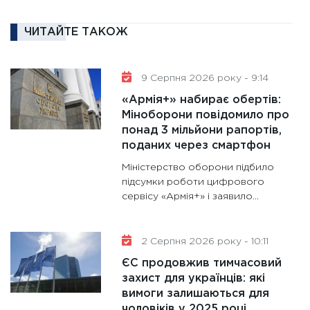
16.02.20
11:30
Ре
ЧИТАЙТЕ ТАКОЖ
роль US
та зни
9 Серпня 2026 року - 9:14
30.01.20
«Армія+» набирає обертів:
11:30
Кр
Міноборони повідомило про
роблять
понад 3 мільйони рапортів,
28.01.20
поданих через смартфон
11:28
Де
Міністерство оборони підбило
гранто
підсумки роботи цифрового
13.01.20
сервісу «Армія+» і заявило...
11:30
Ст
майбут
2 Серпня 2026 року - 10:11
31.12.20
ЄС продовжив тимчасовий
захист для українців: які
вимоги залишаються для
чоловіків у 2025 році