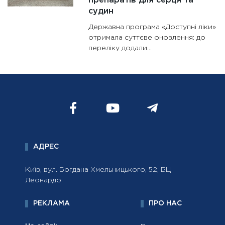
препаратів для серця та
судин
Державна програма «Доступні ліки»
отримала суттєве оновлення: до
переліку додали...
АДРЕС
Київ, вул. Богдана Хмельницького, 52, БЦ
Леонардо
РЕКЛАМА
ПРО НАС