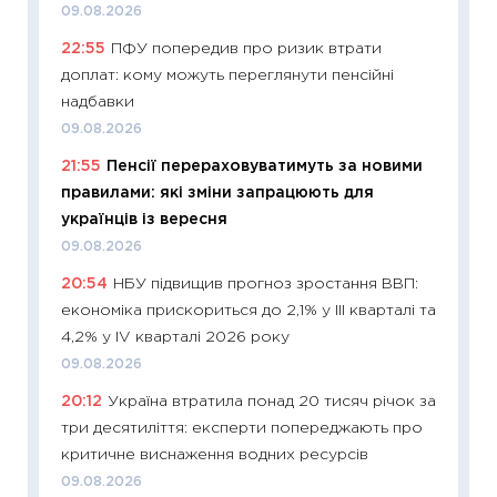
09.08.2026
11:20
Ці
22:55
ПФУ попередив про ризик втрати
майбут
доплат: кому можуть переглянути пенсійні
01.07.2
надбавки
11:24
Пр
09.08.2026
освіта 
21:55
Пенсії перераховуватимуть за новими
29.06.2
правилами: які зміни запрацюють для
11:27
Вс
українців із вересня
топ уні
09.08.2026
абітурі
20:54
НБУ підвищив прогноз зростання ВВП:
23.06.2
економіка прискориться до 2,1% у III кварталі та
11:29
До
4,2% у IV кварталі 2026 року
наспра
09.08.2026
2027–2
20:12
Україна втратила понад 20 тисяч річок за
19.06.20
три десятиліття: експерти попереджають про
11:22
Ка
критичне виснаження водних ресурсів
що зав
09.08.2026
11.06.20