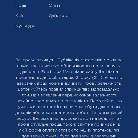
Події
Статті
Київ
Дайджест
Культура
Всі права захищені. Публікація матеріалів можлива
тільки з зазначенням обов'язкового посилання на
джерело: Fbc.biz.ua Матеріали сайту fbc.biz.ua
призначені для осіб старше 21 року (21+). Участь в
азартних іграх може викликати ігрову залежність.
Дотримуйтесь правил (принципів) відповідальної
гри. При виявленні перших ознак залежності
негайно зверніться до спеціаліста. Пам'ятайте, що
участь в азартних іграх не може бути джерелом
доходів або альтернативою роботі. Інформаційний
ресурс fbc.biz.ua не проводить ігри на реальні та/
або віртуальні гроші, також сайт не приймає ні в
якій формі оплату ставок та інших платежів, які
пов’язані/можуть бути пов’язані з азартними