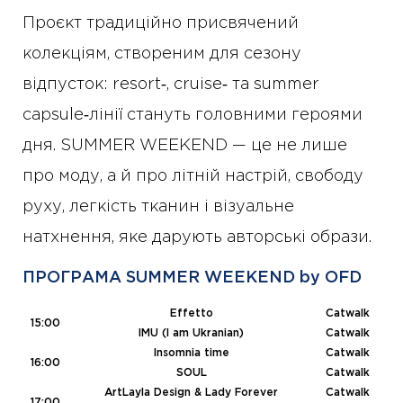
Проєкт традиційно присвячений
колекціям, створеним для сезону
відпусток: resort‑, cruise‑ та summer
capsule‑лінії стануть головними героями
дня. SUMMER WEEKEND — це не лише
про моду, а й про літній настрій, свободу
руху, легкість тканин і візуальне
натхнення, яке дарують авторські образи.
ПРОГРАМА SUMMER WEEKEND by OFD
Effetto
Catwalk
15:00
IMU (I am Ukranian)
Catwalk
Insomnia time
Catwalk
16:00
SOUL
Catwalk
ArtLayla Design & Lady Forever
Catwalk
17:00