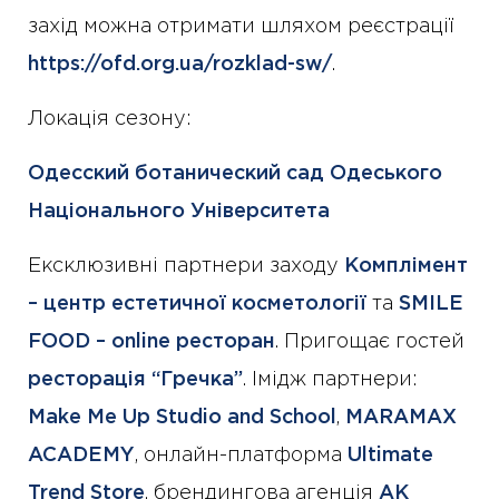
захід можна отримати шляхом реєстрації
https://ofd.org.ua/rozklad-sw/
.
Локація сезону:
Одесский ботанический сад Одеського
Національного Університета
Ексклюзивні партнери заходу
Комплімент
– центр естетичної косметології
та
SMILE
FOOD – online ресторан
. Пригощає гостей
ресторація “Гречка”
. Імідж партнери:
Make Me Up Studio and School
,
MARAMAX
ACADEMY
, онлайн-платформа
Ultimate
Trend Store
, брендингова агенція
AK