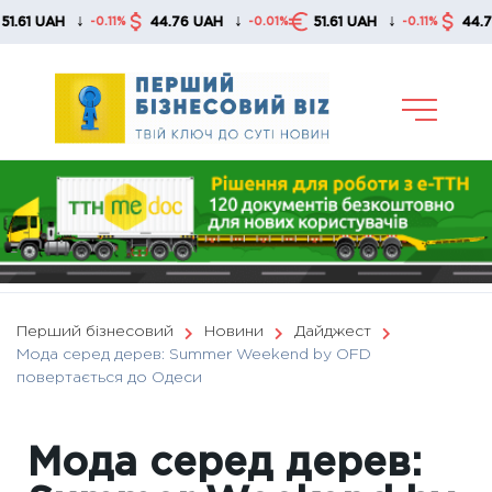
Skip
↓
↓
↓
UAH
44.76 UAH
51.61 UAH
44.76 UAH
-0.11%
-0.01%
-0.11%
to
content
Перший бізнесовий
Новини
Дайджест
Мода серед дерев: Summer Weekend by OFD
повертається до Одеси
Мода серед дерев: