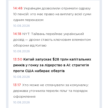
14:48
Українцям дозволили отримати одразу
11:26
Ак
10 пенсій: хто має право на виплату всієї суми
відклю
одним переказом
Україн
10.08.2026
10.08.2
14:18
NYT: Тайвань переймає український
11:29
Як
досвід — дрони стають ключовим елементом
інвест
оборони від Китаю
21.07.20
10.08.2026
11:26
Як
13:50
Китай запускає $28 трлн капітальних
ризики
ринків у гонку за лідерство в AI: стратегія
облігац
проти США набирає обертів
08.07.2
10.08.2026
11:20
Ці
13:17
Хто може не сплачувати за комуналку:
майбут
держава уточнила перелік пільг та порядок
01.07.2
оформлення
11:24
Пр
10.08.2026
освіта 