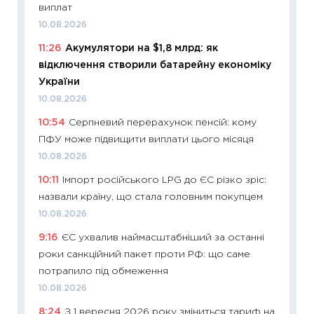
виплат
поведін
10.08.2026
27.04.2
11:26
Акумулятори на $1,8 млрд: як
11:28
Чо
відключення створили батарейну економіку
змінив
України
2026 р
10.08.2026
13.04.20
10:54
Серпневий перерахунок пенсій: кому
11:29
Ск
ПФУ може підвищити виплати цього місяця
кошик 
10.08.2026
базово
10:11
Імпорт російського LPG до ЄС різко зріс:
оцінко
назвали країну, що стала головним покупцем
06.04.2
10.08.2026
11:24
Ск
9:16
ЄС ухвалив наймасштабніший за останні
у 2026
роки санкційний пакет проти РФ: що саме
KSE до
потрапило під обмеження
30.03.2
10.08.2026
11:26
Зо
8:24
З 1 вересня 2026 року зміниться тариф на
купува