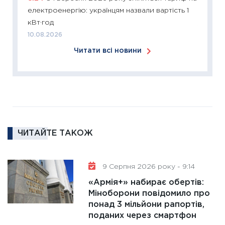
електроенергію: українцям назвали вартість 1
12.03.20
кВт·год
11:27
Ек
10.08.2026
змінило
Читати всі новини
розвитк
24.02.2
11:26
Сп
2026: 
ліквідн
18.02.20
ЧИТАЙТЕ ТАКОЖ
11:27
За
диктує
16.02.20
9 Серпня 2026 року - 9:14
11:30
Ре
«Армія+» набирає обертів:
роль US
Міноборони повідомило про
та зни
понад 3 мільйони рапортів,
30.01.20
поданих через смартфон