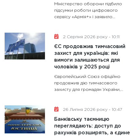
11:30
Кр
Міністерство оборони підбило
роблять
підсумки роботи цифрового
сервісу «Армія+» і заявило...
28.01.20
11:28
Де
гранто
2 Серпня 2026 року - 10:11
13.01.20
ЄС продовжив тимчасовий
захист для українців: які
вимоги залишаються для
чоловіків у 2025 році
Європейський Союз офіційно
продовжив дію тимчасового
захисту для громадян України,...
26 Липня 2026 року - 10:47
Банківську таємницю
переглядають: доступ до
рахунків розширять, а єдине