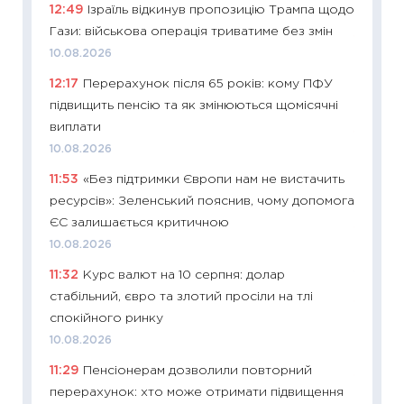
12:49
Ізраїль відкинув пропозицію Трампа щодо
29.06.2
Гази: військова операція триватиме без змін
11:27
Вс
10.08.2026
топ уні
12:17
Перерахунок після 65 років: кому ПФУ
абітурі
підвищить пенсію та як змінюються щомісячні
23.06.2
виплати
11:29
До
10.08.2026
наспра
11:53
«Без підтримки Європи нам не вистачить
2027–2
ресурсів»: Зеленський пояснив, чому допомога
19.06.20
ЄС залишається критичною
11:22
Ка
10.08.2026
що зав
11:32
Курс валют на 10 серпня: долар
11.06.20
стабільний, євро та злотий просіли на тлі
11:27
До
спокійного ринку
ціни зм
10.08.2026
30.04.2
11:29
Пенсіонерам дозволили повторний
11:32
Бі
перерахунок: хто може отримати підвищення
впевне