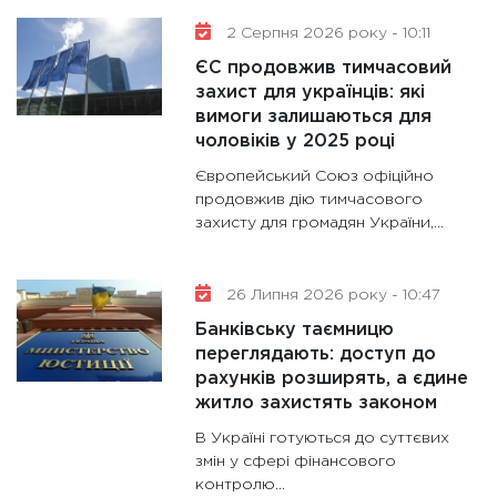
30.01.20
2 Серпня 2026 року - 10:11
11:30
Кр
ЄС продовжив тимчасовий
роблять
захист для українців: які
28.01.20
вимоги залишаються для
11:28
Де
чоловіків у 2025 році
гранто
Європейський Союз офіційно
13.01.20
продовжив дію тимчасового
захисту для громадян України,...
11:30
Ст
майбут
31.12.20
26 Липня 2026 року - 10:47
Банківську таємницю
переглядають: доступ до
рахунків розширять, а єдине
житло захистять законом
В Україні готуються до суттєвих
змін у сфері фінансового
контролю...