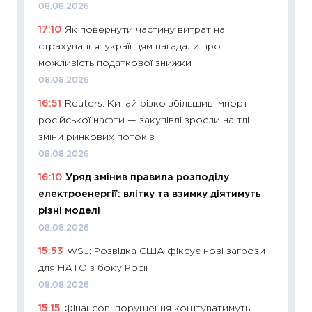
08.08.2026
освіта 
17:10
Як повернути частину витрат на
29.06.2
страхування: українцям нагадали про
11:27
Вс
можливість податкової знижки
топ уні
08.08.2026
абітурі
16:51
Reuters: Китай різко збільшив імпорт
23.06.2
російської нафти — закупівлі зросли на тлі
11:29
До
зміни ринкових потоків
наспра
08.08.2026
2027–2
16:10
Уряд змінив правила розподілу
19.06.20
електроенергії: влітку та взимку діятимуть
11:22
Ка
різні моделі
що зав
08.08.2026
11.06.20
15:53
WSJ: Розвідка США фіксує нові загрози
11:27
До
для НАТО з боку Росії
ціни зм
08.08.2026
30.04.2
15:15
Фінансові порушення коштуватимуть