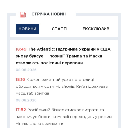
СТРІЧКА НОВИН
НОВИНИ
СТАТТІ
ЕКСКЛЮЗИВ
18:49
The Atlantic: Підтримка України у США
11:29
Як
знову буксує — позиції Трампа та Маска
інвест
створюють політичні перепони
21.07.20
08.08.2026
11:26
Як
18:16
Кожен ракетний удар по столиці
ризики
обходиться у сотні мільйонів: Київ підрахував
облігац
масштаб збитків
08.07.2
08.08.2026
11:20
Ці
17:52
Російський бізнес стискає витрати та
майбут
накопичує борги: компанії переходять у режим
01.07.2
мінімального виживання
11:24
Пр