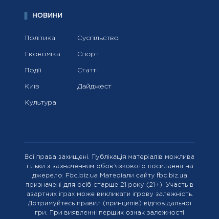
НОВИНИ
Політика
Суспільство
Економіка
Спорт
Події
Статті
Київ
Дайджест
Культура
Всі права захищені. Публікація матеріалів можлива
тільки з зазначенням обов'язкового посилання на
джерело: Fbc.biz.ua Матеріали сайту fbc.biz.ua
призначені для осіб старше 21 року (21+). Участь в
азартних іграх може викликати ігрову залежність.
Дотримуйтесь правил (принципів) відповідальної
гри. При виявленні перших ознак залежності