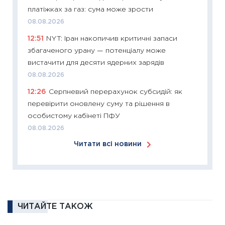
11:26
Зо
платіжках за газ: сума може зрости
купува
08.08.2026
12.03.20
12:51
NYT: Іран накопичив критичні запаси
11:27
Ек
збагаченого урану — потенціалу може
змінило
вистачити для десяти ядерних зарядів
розвитк
08.08.2026
24.02.2
12:26
Серпневий перерахунок субсидій: як
11:26
Сп
перевірити оновлену суму та рішення в
2026: 
особистому кабінеті ПФУ
ліквідн
08.08.2026
18.02.20
Читати всі новини
11:27
За
диктує
16.02.20
11:30
Ре
роль US
ЧИТАЙТЕ ТАКОЖ
та зни