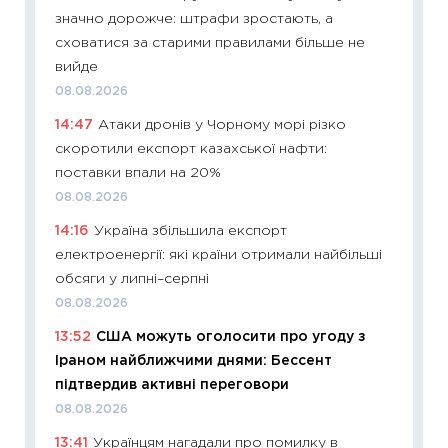
11:32
Бі
значно дорожче: штрафи зростають, а
впевне
сховатися за старими правилами більше не
поведін
вийде
27.04.2
08.08.2026
11:28
Чо
14:47
Атаки дронів у Чорному морі різко
змінив
скоротили експорт казахської нафти:
2026 р
поставки впали на 20%
13.04.20
08.08.2026
11:29
Ск
14:16
Україна збільшила експорт
кошик 
електроенергії: які країни отримали найбільші
базово
обсяги у липні–серпні
оцінко
08.08.2026
06.04.2
13:52
США можуть оголосити про угоду з
11:24
Ск
Іраном найближчими днями: Бессент
у 2026
підтвердив активні переговори
KSE до
08.08.2026
30.03.2
13:41
Українцям нагадали про помилку в