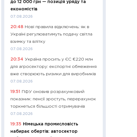
до 12 000 грн — позиція уряду та
01.07.2026
економістів
11:24
Професії ма
07.08.2026
рухається освіта 
20:48
Нові правила відключень: як в
платитимуть біл
Україні регулюватимуть подачу світла
29.06.2026
взимку та влітку
11:27
Вступ-2026 в
07.08.2026
контракту, топ ун
20:34
Україна просить у ЄС €220 млн
правила для абіту
для агросектору: експортні обмеження
23.06.2026
вже створюють ризики для виробників
11:29
Долар по 51,5
07.08.2026
тисяч: що наспра
19:51
ПФУ оновив розрахунковий
Бюджетна деклар
показник: пенсії зростуть, перерахунок
19.06.2026
торкнеться більшості отримувачів
11:22
Кадровий деф
07.08.2026
вакансії: що зав
19:35
Німецька промисловість
найму
набирає обертів: автосектор
11.06.2026