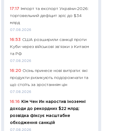
11:24
Скільки кош
17:17
Імпорт та експорт України‑2026:
стримування у 202
торговельний дефіцит зріс до $34
розмови з Майко
млрд
арифметики пер
07.08.2026
30.03.2026
16:53
США розширили санкції проти
11:26
Золото по $
Куби через військові зв’язки з Китаєм
$80: час купуват
та РФ
прибуток?
07.08.2026
12.03.2026
16:20
Осінь принесе нові витрати: які
11:27
Економіка Ук
продукти ризикують подорожчати та
що змінилося за 4
що стоїть за зростанням цін
перспективи розв
07.08.2026
стабільності
16:16
Кім Чен Ин наростив іноземні
24.02.2026
доходи до рекордних $22 млрд:
11:26
Споживання 
розвідка фіксує масштабне
2025–2026: струк
обходження санкцій
заощадження та л
07.08.2026