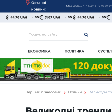
Мінімальна пенсія 6 000 
Skip
Останні
ПФУ посилює контроль за
to
новини:
content
Мінімальна пенсія зросла
→
→
→
6 UAH
51.67 UAH
44.76 UAH
51.67 UAH
0%
0%
0%
економістів
ЕКОНОМІКА
ПОЛІТИКА
СУСПІ
Перший бізнесовий
Новини
Великодні т
Великодні тренди