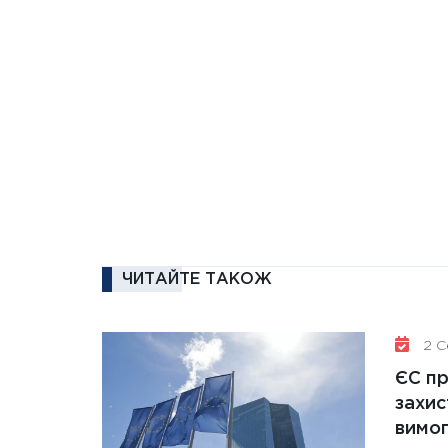
ЧИТАЙТЕ ТАКОЖ
2 Се
ЄС п
захис
вимо