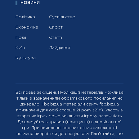
НОВИНИ
Політика
Суспільство
Економіка
Спорт
Події
Статті
Київ
Дайджест
Культура
Всі права захищені. Публікація матеріалів можлива
тільки з зазначенням обов'язкового посилання на
джерело: Fbc.biz.ua Матеріали сайту fbc.biz.ua
призначені для осіб старше 21 року (21+). Участь в
азартних іграх може викликати ігрову залежність.
Дотримуйтесь правил (принципів) відповідальної
гри. При виявленні перших ознак залежності
негайно зверніться до спеціаліста. Пам'ятайте, що