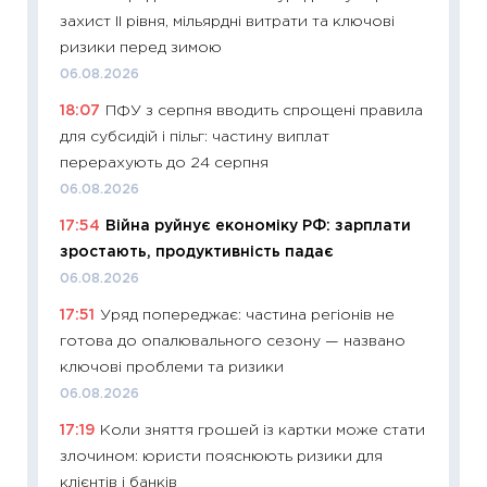
впевне
захист II рівня, мільярдні витрати та ключові
поведін
ризики перед зимою
27.04.2
06.08.2026
11:28
Чо
18:07
ПФУ з серпня вводить спрощені правила
змінив
для субсидій і пільг: частину виплат
2026 р
перерахують до 24 серпня
13.04.20
06.08.2026
11:29
Ск
17:54
Війна руйнує економіку РФ: зарплати
кошик 
зростають, продуктивність падає
базово
06.08.2026
оцінко
17:51
Уряд попереджає: частина регіонів не
06.04.2
готова до опалювального сезону — названо
11:24
Ск
ключові проблеми та ризики
у 2026
06.08.2026
KSE до
17:19
Коли зняття грошей із картки може стати
30.03.2
злочином: юристи пояснюють ризики для
11:26
Зо
клієнтів і банків