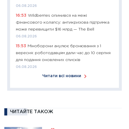
купува
06.08.2026
12.03.20
16:53
Wildberries опинився на межі
11:27
Ек
фінансового колапсу: антикризова підтримка
змінило
може перевищити $16 млрд — The Bell
розвитк
06.08.2026
24.02.2
15:53
Міноборони анулює бронювання з 1
11:26
Сп
вересня: роботодавцям дали час до 10 серпня
2026: 
для подання оновлених списків
ліквідн
06.08.2026
18.02.20
Читати всі новини
11:27
За
диктує
16.02.20
11:30
Ре
роль US
ЧИТАЙТЕ ТАКОЖ
та зни
30.01.20