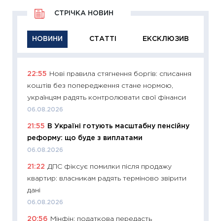
СТРІЧКА НОВИН
НОВИНИ
СТАТТІ
ЕКСКЛЮЗИВ
22:55
Нові правила стягнення боргів: списання
11:29
Як
коштів без попередження стане нормою,
інвест
українцям радять контролювати свої фінанси
21.07.20
06.08.2026
11:26
Як
21:55
В Україні готують масштабну пенсійну
ризики
реформу: що буде з виплатами
облігац
06.08.2026
08.07.2
21:22
ДПС фіксує помилки після продажу
11:20
Ці
квартир: власникам радять терміново звірити
майбут
дані
01.07.2
06.08.2026
11:24
Пр
20:56
Мінфін: податкова передасть
освіта 