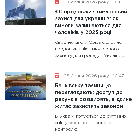
2 Серпня 2026 року - 10:11
11:30
Кр
ЄС продовжив тимчасовий
роблять
захист для українців: які
28.01.20
вимоги залишаються для
11:28
Де
чоловіків у 2025 році
гранто
Європейський Союз офіційно
13.01.20
продовжив дію тимчасового
захисту для громадян України,...
11:30
Ст
майбут
31.12.20
26 Липня 2026 року - 10:47
Банківську таємницю
переглядають: доступ до
рахунків розширять, а єдине
житло захистять законом
В Україні готуються до суттєвих
змін у сфері фінансового
контролю...