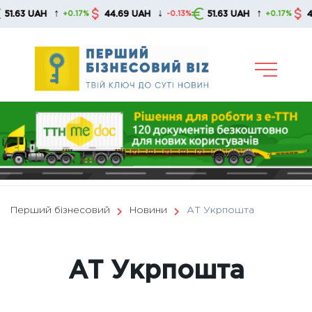
Skip
↑
↓
↑
 UAH
44.69 UAH
51.63 UAH
44.69 
+0.17%
-0.13%
+0.17%
to
content
Перший бізнесовий
Новини
АТ Укрпошта
АТ Укрпошта