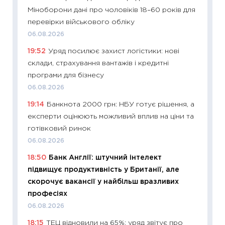
Міноборони дані про чоловіків 18–60 років для
29.06.2
перевірки військового обліку
11:27
Вс
06.08.2026
топ уні
19:52
Уряд посилює захист логістики: нові
абітурі
склади, страхування вантажів і кредитні
23.06.2
програми для бізнесу
11:29
До
06.08.2026
наспра
19:14
Банкнота 2000 грн: НБУ готує рішення, а
2027–2
експерти оцінюють можливий вплив на ціни та
19.06.20
готівковий ринок
11:22
Ка
06.08.2026
що зав
18:50
Банк Англії: штучний інтелект
11.06.20
підвищує продуктивність у Британії, але
11:27
До
скорочує вакансії у найбільш вразливих
ціни зм
професіях
30.04.2
06.08.2026
11:32
Бі
18:15
ТЕЦ відновили на 65%: уряд звітує про