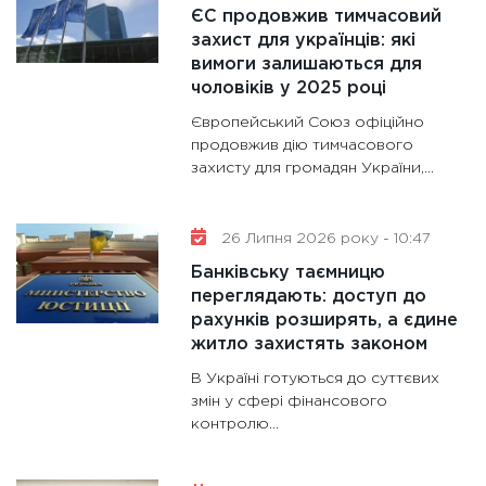
роль US
ЄС продовжив тимчасовий
та зни
захист для українців: які
30.01.20
вимоги залишаються для
чоловіків у 2025 році
11:30
Кр
Європейський Союз офіційно
роблять
продовжив дію тимчасового
28.01.20
захисту для громадян України,...
11:28
Де
гранто
26 Липня 2026 року - 10:47
13.01.20
Банківську таємницю
11:30
Ст
переглядають: доступ до
майбут
рахунків розширять, а єдине
31.12.20
житло захистять законом
В Україні готуються до суттєвих
змін у сфері фінансового
контролю...