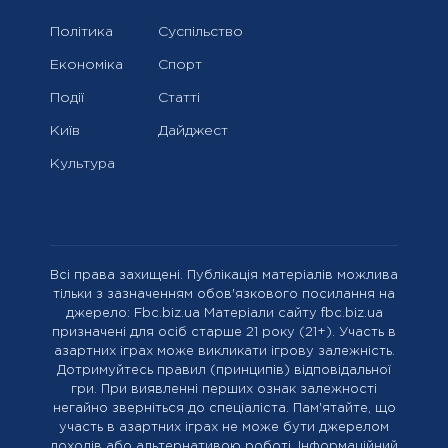
Політика
Суспільство
Економіка
Спорт
Події
Статті
Київ
Дайджест
Культура
Всі права захищені. Публікація матеріалів можлива
тільки з зазначенням обов'язкового посилання на
джерело: Fbc.biz.ua Матеріали сайту fbc.biz.ua
призначені для осіб старше 21 року (21+). Участь в
азартних іграх може викликати ігрову залежність.
Дотримуйтесь правил (принципів) відповідальної
гри. При виявленні перших ознак залежності
негайно зверніться до спеціаліста. Пам'ятайте, що
участь в азартних іграх не може бути джерелом
доходів або альтернативою роботі. Інформаційний