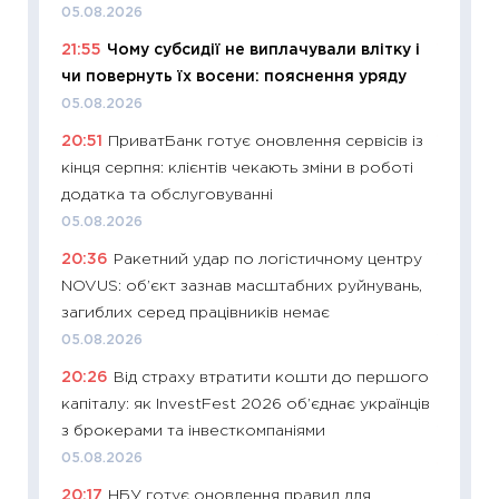
05.08.2026
01.07.2
21:55
Чому субсидії не виплачували влітку і
11:24
Пр
чи повернуть їх восени: пояснення уряду
освіта 
05.08.2026
29.06.2
20:51
ПриватБанк готує оновлення сервісів із
11:27
Вс
кінця серпня: клієнтів чекають зміни в роботі
топ уні
додатка та обслуговуванні
абітурі
05.08.2026
23.06.2
20:36
Ракетний удар по логістичному центру
11:29
До
NOVUS: об’єкт зазнав масштабних руйнувань,
наспра
загиблих серед працівників немає
2027–2
05.08.2026
19.06.20
20:26
Від страху втратити кошти до першого
11:22
Ка
капіталу: як InvestFest 2026 об’єднає українців
що зав
з брокерами та інвесткомпаніями
11.06.20
05.08.2026
11:27
До
20:17
НБУ готує оновлення правил для
ціни зм