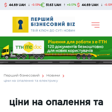
Skip
↓
↑
↓
44.69 UAH
51.63 UAH
44.69 UAH
5
-0.13%
+0.17%
-0.13%
to
content
Перший бізнесовий
Новини
ціни на опалення та електрику
ціни на опалення та