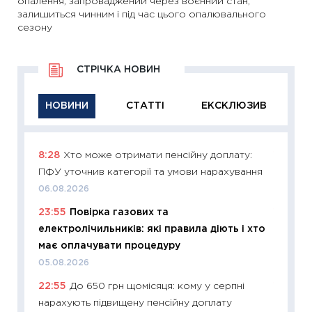
опалення, запроваджений через воєнний стан,
залишиться чинним і під час цього опалювального
сезону
СТРІЧКА НОВИН
НОВИНИ
СТАТТІ
ЕКСКЛЮЗИВ
8:28
Хто може отримати пенсійну доплату:
11:29
Як
ПФУ уточнив категорії та умови нарахування
інвест
06.08.2026
21.07.20
23:55
Повірка газових та
11:26
Як
електролічильників: які правила діють і хто
ризики
має оплачувати процедуру
облігац
05.08.2026
08.07.2
22:55
До 650 грн щомісяця: кому у серпні
11:20
Ці
нарахують підвищену пенсійну доплату
майбут