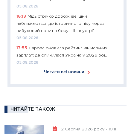
05.08.2026
30.03.2
18:19
Мідь стрімко дорожчає: ціни
11:26
Зо
наближаються до історичного піку через
купува
вибуховий попит з боку ШІ‑індустрії
12.03.20
05.08.2026
11:27
Ек
17:55
Європа оновила рейтинг мінімальних
змінило
зарплат: де опинилася Україна у 2026 році
розвитк
05.08.2026
24.02.2
Читати всі новини
11:26
Сп
2026: 
ліквідн
18.02.20
11:27
За
ЧИТАЙТЕ ТАКОЖ
диктує
16.02.20
11:30
Ре
2 Серпня 2026 року - 10:11