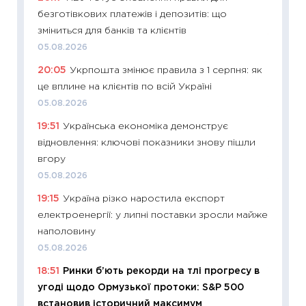
безготівкових платежів і депозитів: що
30.04.2
зміниться для банків та клієнтів
11:32
Бі
05.08.2026
впевне
20:05
Укрпошта змінює правила з 1 серпня: як
поведін
це вплине на клієнтів по всій Україні
27.04.2
05.08.2026
11:28
Чо
19:51
Українська економіка демонструє
змінив
відновлення: ключові показники знову пішли
2026 р
вгору
13.04.20
05.08.2026
11:29
Ск
19:15
Україна різко наростила експорт
кошик 
електроенергії: у липні поставки зросли майже
базово
наполовину
оцінко
05.08.2026
06.04.2
18:51
Ринки б’ють рекорди на тлі прогресу в
11:24
Ск
угоді щодо Ормузької протоки: S&P 500
у 2026
встановив історичний максимум
KSE до