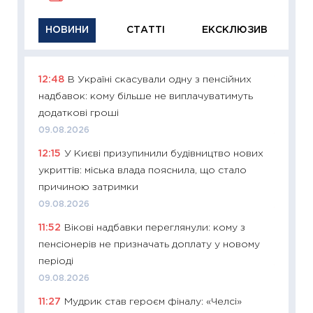
НОВИНИ
СТАТТІ
ЕКСКЛЮЗИВ
12:48
В Україні скасували одну з пенсійних
11:29
Як
надбавок: кому більше не виплачуватимуть
інвест
додаткові гроші
21.07.20
09.08.2026
11:26
Як
12:15
У Києві призупинили будівництво нових
ризики
укриттів: міська влада пояснила, що стало
облігац
причиною затримки
08.07.2
09.08.2026
11:20
Ці
11:52
Вікові надбавки переглянули: кому з
майбут
пенсіонерів не призначать доплату у новому
01.07.2
періоді
11:24
Пр
09.08.2026
освіта 
11:27
Мудрик став героєм фіналу: «Челсі»
29.06.2