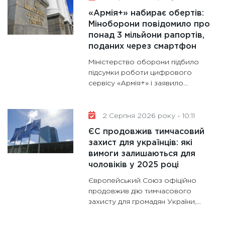
роблять
«Армія+» набирає обертів:
28.01.20
Міноборони повідомило про
11:28
Де
понад 3 мільйони рапортів,
гранто
поданих через смартфон
13.01.20
Міністерство оборони підбило
11:30
Ст
підсумки роботи цифрового
сервісу «Армія+» і заявило...
майбут
31.12.20
2 Серпня 2026 року - 10:11
ЄС продовжив тимчасовий
захист для українців: які
вимоги залишаються для
чоловіків у 2025 році
Європейський Союз офіційно
продовжив дію тимчасового
захисту для громадян України,...