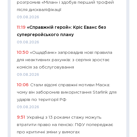
розгромив «Мілан» і здобув перший трофей
11:27
Вс
після дискваліфікації
топ уні
09.08.2026
абітурі
11:19
«Справжній герой»: Кріс Еванс без
23.06.2
супергеройського плану
11:29
До
09.08.2026
наспра
10:50
«Ощадбанк» запровадив нові правила
2027–2
для неактивних рахунків: з серпня зростає
19.06.20
комісія за обслуговування
11:22
Ка
09.08.2026
що зав
10:06
Стали відомі справжні мотиви Маска:
11.06.20
чому він заборонив використання Starlink для
11:27
До
ударів по території РФ
ціни зм
09.08.2026
30.04.2
9:51
Українці з 13 роками стажу можуть
11:32
Бі
втратити право на пенсію: ПФУ попереджає
впевне
про критичні зміни у вимогах
поведін