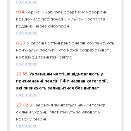
09.08.2026
27.04.2
9:14
«Армія+» набирає обертів: Міноборони
11:28
Чо
повідомило про понад 3 мільйони рапортів,
змінив
поданих через смартфон
2026 р
09.08.2026
13.04.20
8:29
У серпні частині пенсіонерів компенсують
11:29
Ск
комунальні послуги: хто може розраховувати
кошик 
на безкоштовні газ і світло
базово
09.08.2026
оцінко
23:55
Українцям частіше відмовляють у
06.04.2
призначенні пенсії: ПФУ назвав категорії,
11:24
Ск
які ризикують залишитися без виплат
у 2026
08.08.2026
KSE до
23:02
З 1 вересня змінюється нічний тариф:
30.03.2
скільки українці платитимуть за кіловат у
11:26
Зо
новому сезоні
купува
08.08.2026
12.03.20