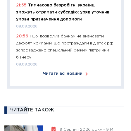
21:55
Тимчасово безробітні українці
11:27
Ек
зможуть отримати субсидію: уряд уточнив
змінило
умови призначення допомоги
розвитк
08.08.2026
24.02.2
20:56
НБУ дозволив банкам не визнавати
11:26
Сп
дефолт компаній, що постраждали від атак рф:
2026: 
запроваджено спеціальний режим підтримки
ліквідн
бізнесу
18.02.20
08.08.2026
11:27
За
Читати всі новини
диктує
16.02.20
11:30
Ре
роль US
та зни
ЧИТАЙТЕ ТАКОЖ
30.01.20
11:30
Кр
9 Серпня 2026 року - 9:14