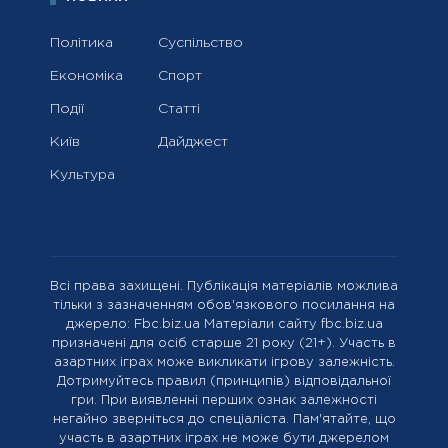
Політика
Суспільство
Економіка
Спорт
Події
Статті
Київ
Дайджест
Культура
Всі права захищені. Публікація матеріалів можлива
тільки з зазначенням обов'язкового посилання на
джерело: Fbc.biz.ua Матеріали сайту fbc.biz.ua
призначені для осіб старше 21 року (21+). Участь в
азартних іграх може викликати ігрову залежність.
Дотримуйтесь правил (принципів) відповідальної
гри. При виявленні перших ознак залежності
негайно зверніться до спеціаліста. Пам'ятайте, що
участь в азартних іграх не може бути джерелом