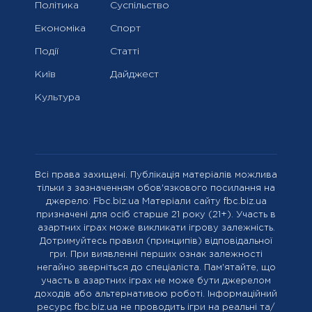
Політика
Суспільство
Економіка
Спорт
Події
Статті
Київ
Дайджест
Культура
Всі права захищені. Публікація матеріалів можлива
тільки з зазначенням обов'язкового посилання на
джерело: Fbc.biz.ua Матеріали сайту fbc.biz.ua
призначені для осіб старше 21 року (21+). Участь в
азартних іграх може викликати ігрову залежність.
Дотримуйтесь правил (принципів) відповідальної
гри. При виявленні перших ознак залежності
негайно зверніться до спеціаліста. Пам'ятайте, що
участь в азартних іграх не може бути джерелом
доходів або альтернативою роботі. Інформаційний
ресурс fbc.biz.ua не проводить ігри на реальні та/