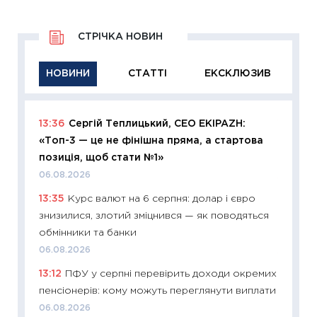
СТРІЧКА НОВИН
НОВИНИ
СТАТТІ
ЕКСКЛЮЗИВ
13:36
Сергій Теплицький, СЕО EKIPAZH:
11:29
Як
«Топ-3 — це не фінішна пряма, а стартова
інвест
позиція, щоб стати №1»
21.07.20
06.08.2026
11:26
Як
13:35
Курс валют на 6 серпня: долар і євро
ризики
знизилися, злотий зміцнився — як поводяться
облігац
обмінники та банки
08.07.2
06.08.2026
11:20
Ці
13:12
ПФУ у серпні перевірить доходи окремих
майбут
пенсіонерів: кому можуть переглянути виплати
01.07.2
06.08.2026
11:24
Пр