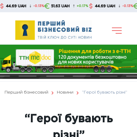
Skip
↓
↑
↓
.69 UAH
51.63 UAH
44.69 UAH
51.6
-0.13%
+0.17%
-0.13%
to
content
Перший бізнесовий
Новини
“Герої бувають різні”
“Герої бувають
різні”