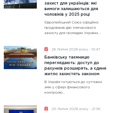
30.01.20
захист для українців: які
вимоги залишаються для
11:30
Кр
чоловіків у 2025 році
роблять
Європейський Союз офіційно
28.01.20
продовжив дію тимчасового
11:28
Де
захисту для громадян України,...
гранто
13.01.20
26 Липня 2026 року - 10:47
11:30
Ст
Банківську таємницю
майбут
переглядають: доступ до
31.12.20
рахунків розширять, а єдине
житло захистять законом
В Україні готуються до суттєвих
змін у сфері фінансового
контролю...
20 Липня 2026 року - 21:36