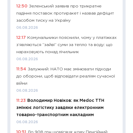
12:50
Зеленський заявив про трикратне
освіта 
падіння поставок протиракет і назвав дефіцит
29.06.2
засобом тиску на Україну
11:27
Вс
06.08.2026
топ уні
12:17
Комунальники пояснили, чому у платіжках
абітурі
з’являються “зайві” суми за тепло та воду: що
23.06.2
нараховують понад лічильник
11:29
До
06.08.2026
наспра
11:54
Залужний: НАТО має змінювати підходи
2027–2
до оборони, щоб відповідати реаліям сучасної
19.06.20
війни
11:22
Ка
06.08.2026
що зав
11:23
Володимир Новіков: як Medoc ТТН
11.06.20
змінює логістику завдяки електронним
11:27
До
товарно-транспортним накладним
ціни зм
06.08.2026
30.04.2
10:51
До 908 грн щомісяця: кому Пенсійний