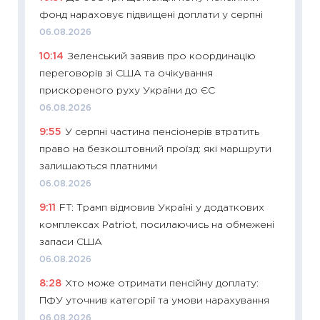
11:32
Бі
фонд нараховує підвищені доплати у серпні
впевне
06.08.2026
поведін
10:14
Зеленський заявив про координацію
27.04.2
переговорів зі США та очікування
11:28
Чо
прискореного руху України до ЄС
змінив
06.08.2026
2026 р
9:55
У серпні частина пенсіонерів втратить
13.04.20
право на безкоштовний проїзд: які маршрути
11:29
Ск
залишаються платними
кошик 
06.08.2026
базово
9:11
FT: Трамп відмовив Україні у додаткових
оцінко
комплексах Patriot, посилаючись на обмежені
06.04.2
запаси США
11:24
Ск
06.08.2026
у 2026
8:28
Хто може отримати пенсійну доплату:
KSE до
ПФУ уточнив категорії та умови нарахування
30.03.2
06.08.2026