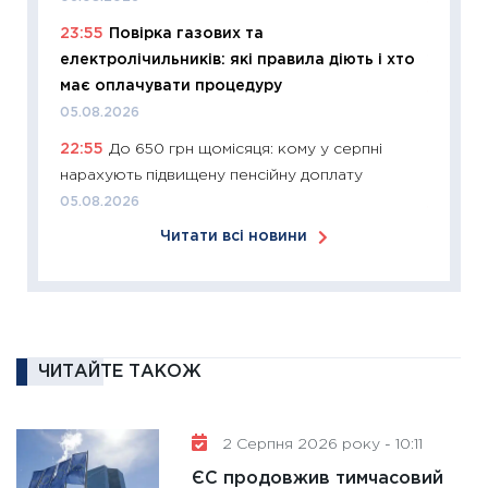
11:26
Зо
23:55
Повірка газових та
купува
електролічильників: які правила діють і хто
12.03.20
має оплачувати процедуру
11:27
Ек
05.08.2026
змінило
22:55
До 650 грн щомісяця: кому у серпні
розвитк
нарахують підвищену пенсійну доплату
24.02.2
05.08.2026
11:26
Сп
Читати всі новини
2026: 
ліквідн
18.02.20
11:27
За
диктує
ЧИТАЙТЕ ТАКОЖ
16.02.20
11:30
Ре
роль US
2 Серпня 2026 року - 10:11
та зни
ЄС продовжив тимчасовий