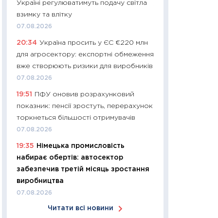
Україні регулюватимуть подачу світла
11:24
Скільки кош
взимку та влітку
стримування у 202
07.08.2026
розмови з Майко
20:34
Україна просить у ЄС €220 млн
арифметики пер
для агросектору: експортні обмеження
30.03.2026
вже створюють ризики для виробників
11:26
Золото по $
07.08.2026
$80: час купуват
19:51
ПФУ оновив розрахунковий
прибуток?
показник: пенсії зростуть, перерахунок
12.03.2026
торкнеться більшості отримувачів
11:27
Економіка Ук
07.08.2026
що змінилося за 4
19:35
Німецька промисловість
перспективи розв
набирає обертів: автосектор
стабільності
забезпечив третій місяць зростання
24.02.2026
виробництва
11:26
Споживання 
07.08.2026
2025–2026: струк
Читати всі новини
заощадження та л