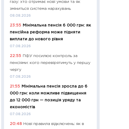
газу: хто отримає нові умови та як
11:27
Дорожчає ще
зміниться система нарахувань
промислові ціни з
08.08.2026
30.04.2026
23:55
Мінімальна пенсія 6 000 грн: як
11:32
Більше зао
пенсійна реформа може підняти
впевненості: як 
виплати до нового рівня
поведінка україн
07.08.2026
27.04.2026
22:55
ПФУ посилює контроль за
11:28
Чому їжа зн
пенсіями: кого перевірятимуть у першу
як змінився прод
чергу
українців у 2026 
07.08.2026
13.04.2026
21:55
Мінімальна пенсія зросла до 6
11:29
Скільки нас
000 грн: коли можливе підвищення
великодній кошик
до 12 000 грн — позиція уряду та
власний розраху
економістів
набору порівняно
07.08.2026
оцінкою
20:48
Нові правила відключень: як в
06.04.2026