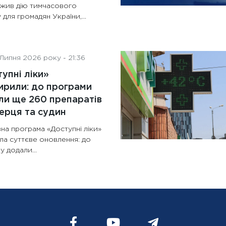
жив дію тимчасового
 для громадян України,...
Липня 2026 року - 21:36
упні ліки»
рили: до програми
и ще 260 препаратів
ерця та судин
на програма «Доступні ліки»
ла суттєве оновлення: до
у додали...