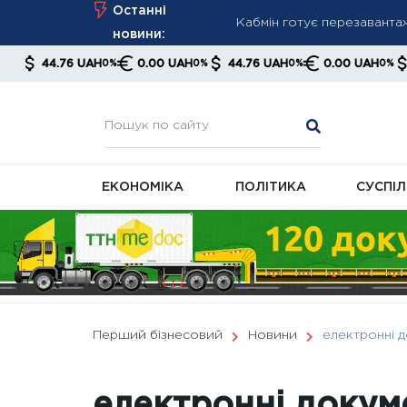
Skip
Кабмін готує перезаванта
Останні
to
Польща формує ювілейний 
новини:
content
передачі
4.76 UAH
0.00 UAH
44.76 UAH
0.00 UAH
44.76 
0%
0%
0%
0%
NYT повідомляє про втому 
ЕКОНОМІКА
ПОЛІТИКА
СУСПІ
Перший бізнесовий
Новини
електронні 
електронні докум