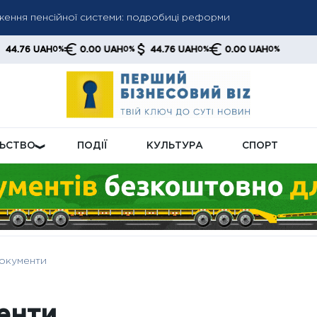
ження пенсійної системи: подробиці реформи
50-й пакет підтримки України: які види озброєння та техніки
UAH
0.00 UAH
44.76 UAH
0.00 UAH
0%
0%
0%
0%
Заходу від постійних запитів Києва: як це вплине на майбутнє
ЛЬСТВО
ПОДІЇ
КУЛЬТУРА
СПОРТ
документи
енти