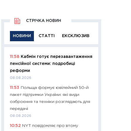
СТРІЧКА НОВИН
НОВИНИ
СТАТТІ
ЕКСКЛЮЗИВ
11:58
Кабмін готує перезавантаження
11:29
Якісна інфо
пенсійної системи: подробиці
успішного інвест
реформи
21.07.2026
08.08.2026
11:26
Як заробити
11:53
Польща формує ювілейний 50-й
дохідність, ризик
пакет підтримки України: які види
державних обліга
озброєння та техніки розглядають для
08.07.2026
передачі
11:20
Ціна здоров’
08.08.2026
медицина майбут
10:52
NYT повідомляє про втому
витрати людей