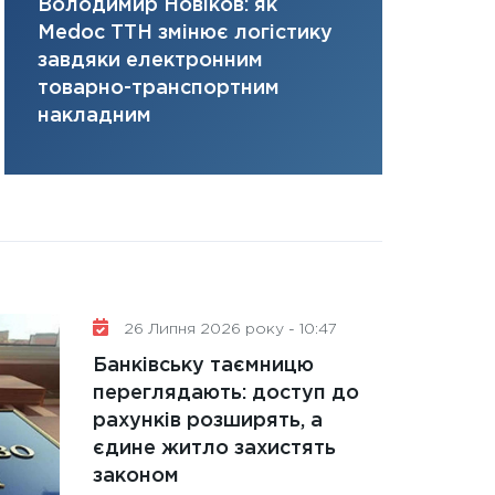
Володимир Новіков: як
Сергій Кон
керований дефіц
Medoc ТТН змінює логістику
платить за 
13.01.2026
завдяки електронним
там, де ви
11:30
Стратегічни
товарно-транспортним
портфель майбут
накладним
31.12.2025
Читати в
26 Липня 2026 року - 10:47
Банківську таємницю
переглядають: доступ до
рахунків розширять, а
єдине житло захистять
законом