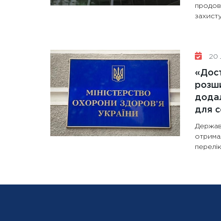
продов
захисту
20 
«Дост
розши
додал
для с
Держав
отрима
перелік