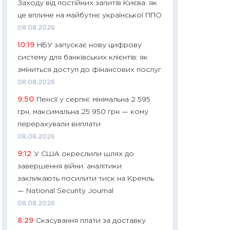
Заходу від постійних запитів Києва: як
01.07.2026
це вплине на майбутнє української ППО
11:24
Професії ма
08.08.2026
рухається освіта 
10:19
НБУ запускає нову цифрову
платитимуть біл
систему для банківських клієнтів: як
29.06.2026
зміниться доступ до фінансових послуг
11:27
Вступ-2026 в
08.08.2026
контракту, топ ун
9:50
Пенсії у серпні: мінімальна 2 595
правила для абіту
грн, максимальна 25 950 грн — кому
23.06.2026
перерахували виплати
11:29
Долар по 51,5
08.08.2026
тисяч: що наспра
9:12
У США окреслили шлях до
Бюджетна деклар
завершення війни: аналітики
19.06.2026
закликають посилити тиск на Кремль
11:22
Кадровий деф
— National Security Journal
вакансії: що зав
08.08.2026
найму
8:29
Скасування плати за доставку
11.06.2026