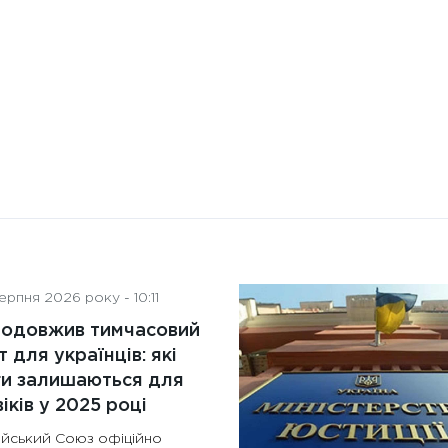
діяльність рад директорів
рпня 2026 року - 10:11
родовжив тимчасовий
т для українців: які
ги залишаються для
іків у 2025 році
йський Союз офіційно