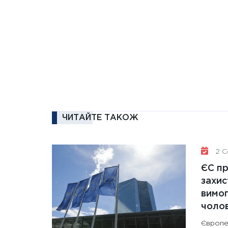
ЧИТАЙТЕ ТАКОЖ
2 Се
ЄС п
захис
вимо
чолов
Європе