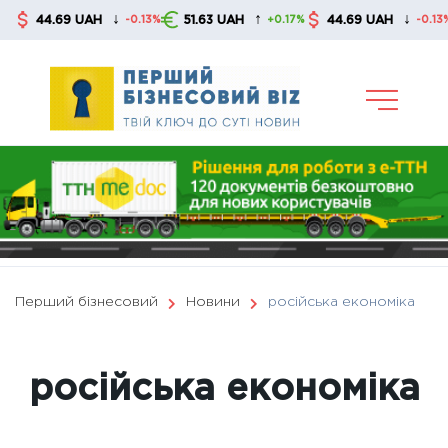
Skip
↓
↑
↓
44.69 UAH
51.63 UAH
44.69 UAH
5
-0.13%
+0.17%
-0.13%
to
content
Перший бізнесовий
Новини
російська економіка
російська економіка