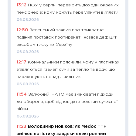
13:12
ПФУ у серпні перевірить доходи окремих
11:28
Чо
пенсіонерів: кому можуть переглянути виплати
змінив
06.08.2026
2026 р
12:50
Зеленський заявив про трикратне
13.04.20
падіння поставок протиракет і назвав дефіцит
11:29
Ск
засобом тиску на Україну
кошик 
06.08.2026
базово
12:17
Комунальники пояснили, чому у платіжках
оцінко
з’являються “зайві” суми за тепло та воду: що
06.04.2
нараховують понад лічильник
11:24
Ск
06.08.2026
у 2026
11:54
Залужний: НАТО має змінювати підходи
KSE до
до оборони, щоб відповідати реаліям сучасної
30.03.2
війни
11:26
Зо
06.08.2026
купува
11:23
Володимир Новіков: як Medoc ТТН
12.03.20
змінює логістику завдяки електронним