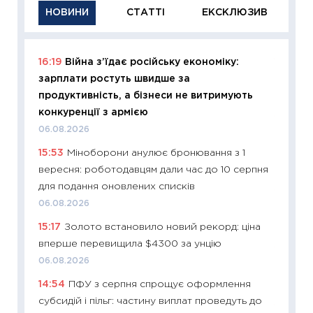
НОВИНИ
СТАТТІ
ЕКСКЛЮЗИВ
16:19
Війна з’їдає російську економіку:
11:29
Як
зарплати ростуть швидше за
інвест
продуктивність, а бізнеси не витримують
21.07.20
конкуренції з армією
11:26
Як
06.08.2026
ризики
15:53
Міноборони анулює бронювання з 1
облігац
вересня: роботодавцям дали час до 10 серпня
08.07.2
для подання оновлених списків
11:20
Ці
06.08.2026
майбут
15:17
Золото встановило новий рекорд: ціна
01.07.2
вперше перевищила $4300 за унцію
11:24
Пр
06.08.2026
освіта 
14:54
ПФУ з серпня спрощує оформлення
29.06.2
субсидій і пільг: частину виплат проведуть до
11:27
Вс