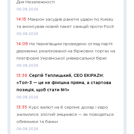
Дня Незалежності
топ уні
06.08.2026
абітурі
14:15
Макрон засудив ракетні удари по Києву
23.06.2
та анонсував новий пакет санкцій проти Росії
11:29
До
06.08.2026
наспра
14:09
На Чернігівщині проведено огляд партії
2027–2
деревини, реалізованої на біржових торгах на
19.06.20
платформі Української універсальної біржі
11:22
Ка
06.08.2026
що зав
13:36
Сергій Теплицький, СЕО EKIPAZH:
11.06.20
«Топ-3 — це не фінішна пряма, а стартова
11:27
До
позиція, щоб стати №1»
ціни зм
06.08.2026
30.04.2
13:35
Курс валют на 6 серпня: долар і євро
11:32
Бі
знизилися, злотий зміцнився — як поводяться
впевне
обмінники та банки
поведін
06.08.2026
27.04.2