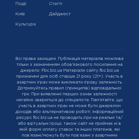
Події
Статті
Київ
Дайджест
Культура
Всі права захищені. Публікація матеріалів можлива
тільки з зазначенням обов'язкового посилання на
джерело: Fbc.biz.ua Матеріали сайту fbc.biz.ua
призначені для осіб старше 21 року (21+). Участь в
азартних іграх може викликати ігрову залежність.
Дотримуйтесь правил (принципів) відповідальної
гри. При виявленні перших ознак залежності
негайно зверніться до спеціаліста. Пам'ятайте, що
участь в азартних іграх не може бути джерелом
доходів або альтернативою роботі. Інформаційний
ресурс fbc.biz.ua не проводить ігри на реальні та/
або віртуальні гроші, також сайт не приймає ні в
якій формі оплату ставок та інших платежів, які
пов’язані/можуть бути пов’язані з азартними