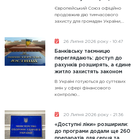
28.01.20
Європейський Союз офіційно
11:28
Де
продовжив дію тимчасового
гранто
захисту для громадян України,...
13.01.20
11:30
Ст
26 Липня 2026 року - 10:47
майбут
Банківську таємницю
31.12.20
переглядають: доступ до
рахунків розширять, а єдине
житло захистять законом
В Україні готуються до суттєвих
змін у сфері фінансового
контролю...
20 Липня 2026 року - 21:36
«Доступні ліки» розширили:
до програми додали ще 260
препаратів для серця та