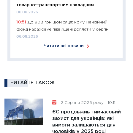
11:27
Ек
товарно-транспортним накладним
змінило
06.08.2026
розвитк
10:51
До 908 грн щомісяця: кому Пенсійний
24.02.2
фонд нараховує підвищені доплати у серпні
11:26
Сп
06.08.2026
2026: 
Читати всі новини
ліквідн
18.02.20
11:27
За
диктує
16.02.20
ЧИТАЙТЕ ТАКОЖ
11:30
Ре
роль US
та зни
2 Серпня 2026 року - 10:11
30.01.20
ЄС продовжив тимчасовий
захист для українців: які
11:30
Кр
вимоги залишаються для
роблять
чоловіків у 2025 році