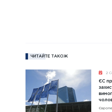
ЧИТАЙТЕ ТАКОЖ
2 Се
ЄС п
захис
вимо
чолов
Європе