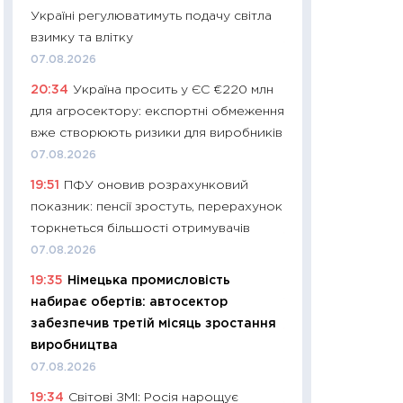
Україні регулюватимуть подачу світла
29.06.2026
взимку та влітку
11:27
Вступ-2026 в
07.08.2026
контракту, топ ун
20:34
Україна просить у ЄС €220 млн
правила для абіту
для агросектору: експортні обмеження
23.06.2026
вже створюють ризики для виробників
11:29
Долар по 51,5
07.08.2026
тисяч: що наспра
19:51
ПФУ оновив розрахунковий
Бюджетна деклар
показник: пенсії зростуть, перерахунок
19.06.2026
торкнеться більшості отримувачів
11:22
Кадровий деф
07.08.2026
вакансії: що зав
19:35
Німецька промисловість
найму
набирає обертів: автосектор
11.06.2026
забезпечив третій місяць зростання
11:27
Дорожчає ще
виробництва
промислові ціни з
07.08.2026
30.04.2026
19:34
Світові ЗМІ: Росія нарощує