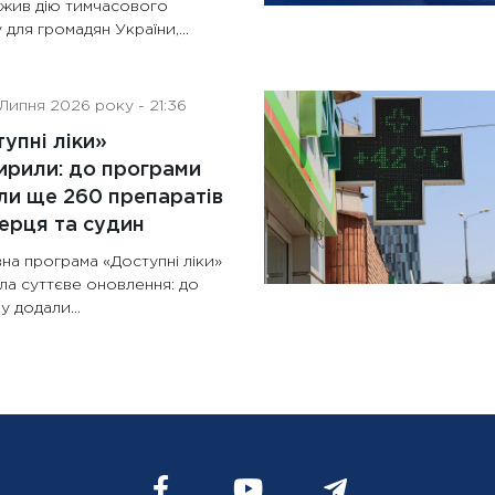
жив дію тимчасового
 для громадян України,...
Липня 2026 року - 21:36
упні ліки»
рили: до програми
и ще 260 препаратів
ерця та судин
на програма «Доступні ліки»
ла суттєве оновлення: до
у додали...