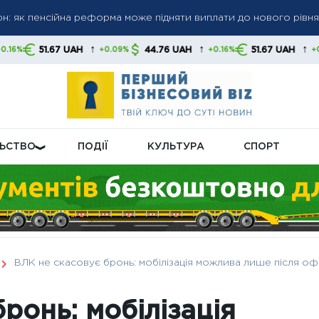
грн: як пенсійна реформа може підняти виплати до нового рівня
 пенсіями: кого перевірятимуть у першу чергу
 до 6 000 грн: коли можливе підвищення до 12 000 грн — позиці
↑
↑
↑
UAH
44.76 UAH
51.67 UAH
44.76
+0.09%
+0.16%
+0.09%
ЛЬСТВО
ПОДІЇ
КУЛЬТУРА
СПОРТ
ВЛК не скасовує бронь: мобілізація можлива лише після офі
ронь: мобілізація