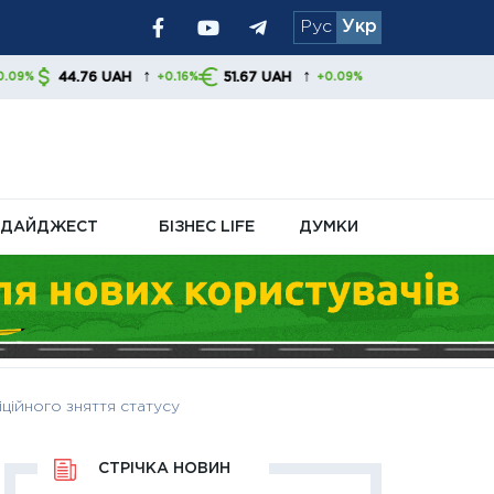
Рус
Укр
я уряду та
↑
↑
 UAH
51.67 UAH
+0.16%
+0.09%
ДАЙДЖЕСТ
БІЗНЕС LIFE
ДУМКИ
ційного зняття статусу
СТРІЧКА НОВИН