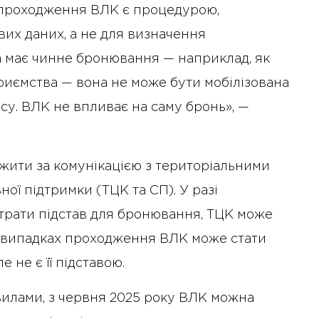
 проходження ВЛК є процедурою,
их даних, а не для визначення
ба має чинне бронювання — наприклад, як
иємства — вона не може бути мобілізована
су. ВЛК не впливає на саму бронь», —
жити за комунікацією з територіальними
ої підтримки (ТЦК та СП). У разі
трати підстав для бронювання, ТЦК може
их випадках проходження ВЛК може стати
е не є її підставою.
вилами, з червня 2025 року ВЛК можна