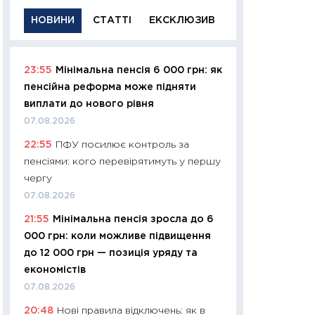
НОВИНИ
СТАТТІ
ЕКСКЛЮЗИВ
23:55
Мінімальна пенсія 6 000 грн: як
11:29
Якісна інфо
пенсійна реформа може підняти
успішного інвест
виплати до нового рівня
21.07.2026
07.08.2026
11:26
Як заробити
22:55
ПФУ посилює контроль за
дохідність, ризик
пенсіями: кого перевірятимуть у першу
державних обліга
чергу
08.07.2026
07.08.2026
11:20
Ціна здоров’
21:55
Мінімальна пенсія зросла до 6
медицина майбут
000 грн: коли можливе підвищення
витрати людей
до 12 000 грн — позиція уряду та
01.07.2026
економістів
11:24
Професії ма
07.08.2026
рухається освіта 
20:48
Нові правила відключень: як в
платитимуть біл