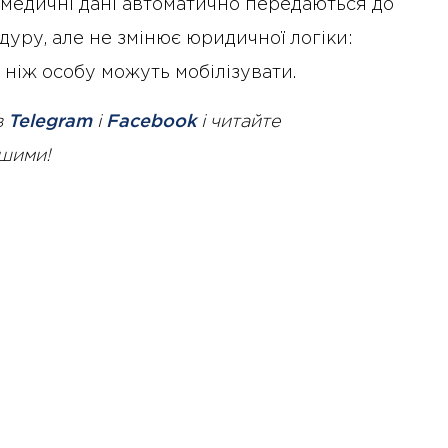
а медичні дані автоматично передаються до
уру, але не змінює юридичної логіки:
 ніж особу можуть мобілізувати.
в
Telegram
і
Facebook
і читайте
ршими!