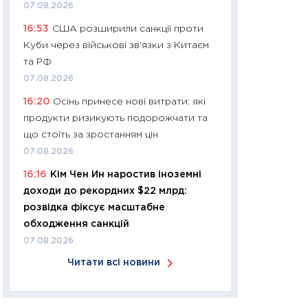
07.08.2026
30.03.2026
16:53
США розширили санкції проти
11:26
Золото по $
Куби через військові зв’язки з Китаєм
$80: час купуват
та РФ
прибуток?
07.08.2026
12.03.2026
16:20
Осінь принесе нові витрати: які
11:27
Економіка Ук
продукти ризикують подорожчати та
що змінилося за 4
що стоїть за зростанням цін
перспективи розв
07.08.2026
стабільності
16:16
Кім Чен Ин наростив іноземні
24.02.2026
доходи до рекордних $22 млрд:
11:26
Споживання 
розвідка фіксує масштабне
2025–2026: струк
обходження санкцій
заощадження та л
07.08.2026
оцінками KSE Inst
Читати всі новини
18.02.2026
11:27
Зарплати на
— хто диктує умо