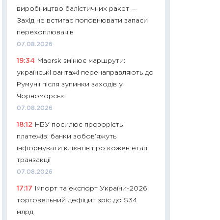
11:32
Більше зао
виробництво балістичних ракет —
впевненості: як 
Захід не встигає поповнювати запаси
поведінка україн
перехоплювачів
27.04.2026
07.08.2026
11:28
Чому їжа зн
19:34
Maersk змінює маршрути:
як змінився прод
українські вантажі перенаправляють до
українців у 2026 
Румунії після зупинки заходів у
13.04.2026
Чорноморськ
11:29
Скільки нас
07.08.2026
великодній кошик
18:12
НБУ посилює прозорість
власний розраху
платежів: банки зобов’яжуть
набору порівняно
інформувати клієнтів про кожен етап
оцінкою
транзакції
06.04.2026
07.08.2026
11:24
Скільки кош
17:17
Імпорт та експорт України‑2026:
стримування у 202
торговельний дефіцит зріс до $34
розмови з Майко
млрд
арифметики пер