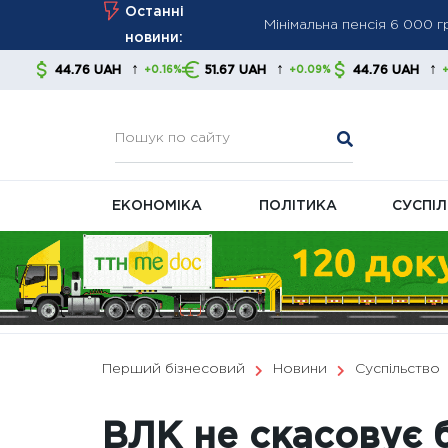
Мінімальна пенсія 6 000 
Skip
Останні
ПФУ посилює контроль за
to
новини:
Мінімальна пенсія зросла
content
↑
↑
↑
 UAH
51.67 UAH
44.76 UAH
51.67 
+0.16%
+0.09%
+0.16%
економістів
ЕКОНОМІКА
ПОЛІТИКА
СУСПІ
Перший бізнесовий
Новини
Суспільство
ВЛК не скасовує б