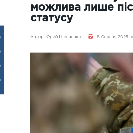
можлива лише піс
статусу
Автор: Юрий Шевченко
8 Серпня 2025 ро