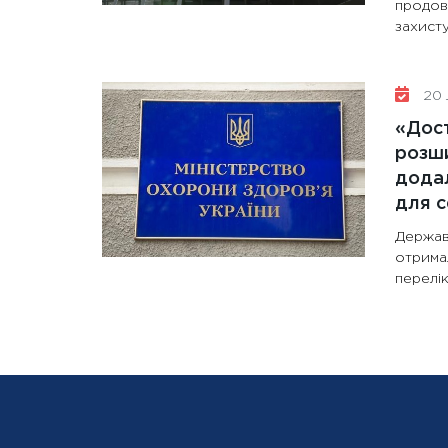
продов
захисту
20 
«Дост
розши
додал
для с
Держав
отрима
перелік