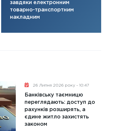
завдяки електронним
там, де ви
31.12.2025
товарно-транспортним
Читати в
накладним
26 Липня 2026 року - 10:47
Банківську таємницю
переглядають: доступ до
рахунків розширять, а
єдине житло захистять
законом