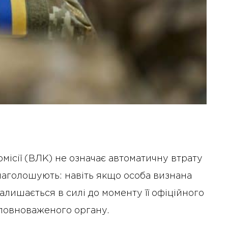
місії (ВЛК) не означає автоматичну втрату
 наголошують: навіть якщо особа визнана
лишається в силі до моменту її офіційного
повноваженого органу.