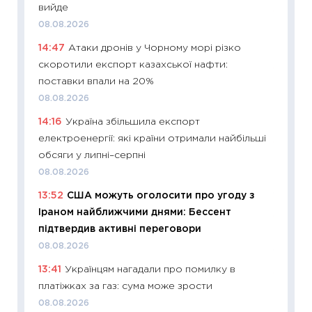
вийде
11:24
Пр
08.08.2026
освіта 
14:47
Атаки дронів у Чорному морі різко
29.06.2
скоротили експорт казахської нафти:
11:27
Вс
поставки впали на 20%
топ уні
08.08.2026
абітурі
14:16
Україна збільшила експорт
23.06.2
електроенергії: які країни отримали найбільші
11:29
До
обсяги у липні–серпні
наспра
08.08.2026
2027–2
13:52
США можуть оголосити про угоду з
19.06.20
Іраном найближчими днями: Бессент
11:22
Ка
підтвердив активні переговори
що зав
08.08.2026
11.06.20
13:41
Українцям нагадали про помилку в
11:27
До
платіжках за газ: сума може зрости
ціни зм
08.08.2026
30.04.2