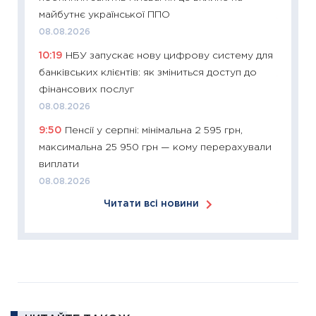
майбутнє української ППО
11:26
Зо
08.08.2026
купува
10:19
НБУ запускає нову цифрову систему для
12.03.20
банківських клієнтів: як зміниться доступ до
11:27
Ек
фінансових послуг
змінило
08.08.2026
розвитк
9:50
Пенсії у серпні: мінімальна 2 595 грн,
24.02.2
максимальна 25 950 грн — кому перерахували
11:26
Сп
виплати
2026: 
08.08.2026
ліквідн
Читати всі новини
18.02.20
11:27
За
диктує
16.02.20
11:30
Ре
роль US