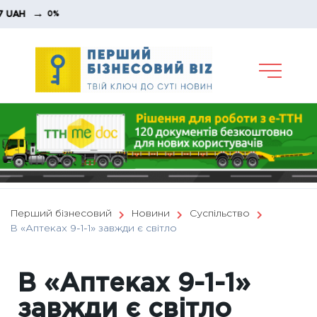
Skip
→
H
0%
to
content
Перший бізнесовий
Новини
Суспільство
В «Аптеках 9-1-1» завжди є світло
В «Аптеках 9-1-1»
завжди є світло