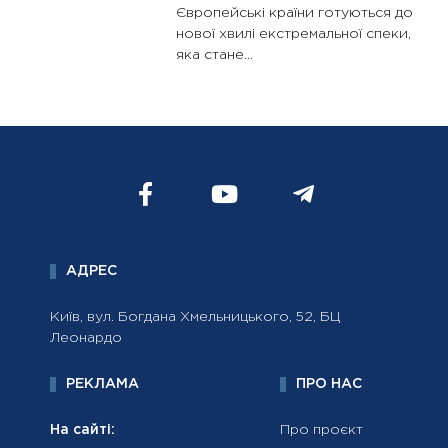
Європейські країни готуються до
нової хвилі екстремальної спеки,
яка стане...
АДРЕС
Київ, вул. Богдана Хмельницького, 52, БЦ
Леонардо
РЕКЛАМА
ПРО НАС
На сайті:
Про проєкт