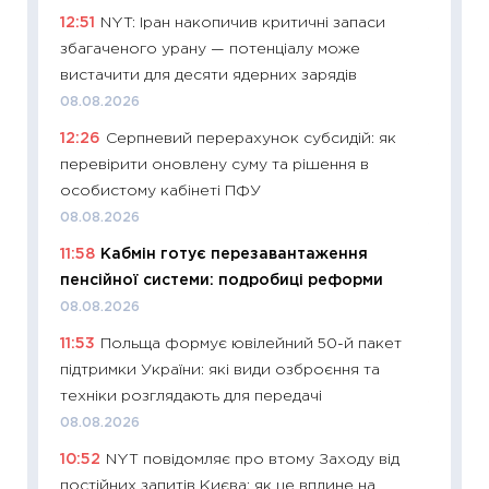
12:51
NYT: Іран накопичив критичні запаси
11:32
Бі
збагаченого урану — потенціалу може
впевне
вистачити для десяти ядерних зарядів
поведін
08.08.2026
27.04.2
12:26
Серпневий перерахунок субсидій: як
11:28
Чо
перевірити оновлену суму та рішення в
змінив
особистому кабінеті ПФУ
2026 р
08.08.2026
13.04.20
11:58
Кабмін готує перезавантаження
11:29
Ск
пенсійної системи: подробиці реформи
кошик 
08.08.2026
базово
11:53
Польща формує ювілейний 50-й пакет
оцінко
підтримки України: які види озброєння та
06.04.2
техніки розглядають для передачі
11:24
Ск
08.08.2026
у 2026
10:52
NYT повідомляє про втому Заходу від
KSE до
постійних запитів Києва: як це вплине на
30.03.2