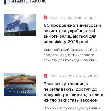
ЧИТАЙТЕ ТАКОЖ
та зни
30.01.20
11:30
Кр
2 Серпня 2026 року - 10:11
роблять
ЄС продовжив тимчасовий
28.01.20
захист для українців: які
вимоги залишаються для
11:28
Де
чоловіків у 2025 році
гранто
13.01.20
Європейський Союз офіційно
продовжив дію тимчасового
11:30
Ст
захисту для громадян України,...
майбут
31.12.20
26 Липня 2026 року - 10:47
Банківську таємницю
переглядають: доступ до
рахунків розширять, а єдине
житло захистять законом
В Україні готуються до суттєвих