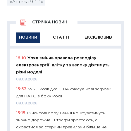
«Аптека 9-1-1»
СТРІЧКА НОВИН
НОВИНИ
СТАТТІ
ЕКСКЛЮЗИВ
16:10
Уряд змінив правила розподілу
11:29
Як
електроенергії: влітку та взимку діятимуть
інвест
різні моделі
21.07.20
08.08.2026
11:26
Як
15:53
WSJ: Розвідка США фіксує нові загрози
ризики
для НАТО з боку Росії
облігац
08.08.2026
08.07.2
15:15
Фінансові порушення коштуватимуть
11:20
Ці
значно дорожче: штрафи зростають, а
майбут
сховатися за старими правилами більше не
01.07.2