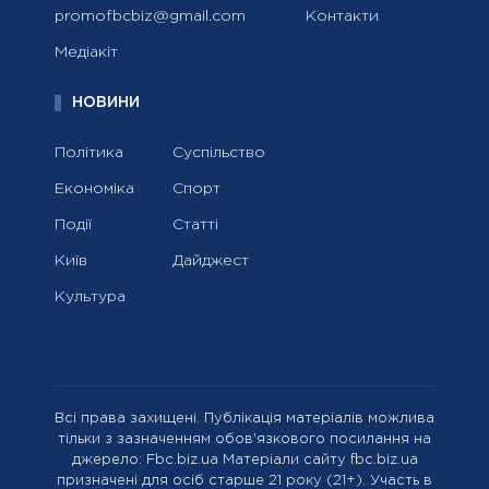
promofbcbiz@gmail.com
Контакти
Медіакіт
НОВИНИ
Політика
Суспільство
Економіка
Спорт
Події
Статті
Київ
Дайджест
Культура
Всі права захищені. Публікація матеріалів можлива
тільки з зазначенням обов'язкового посилання на
джерело: Fbc.biz.ua Матеріали сайту fbc.biz.ua
призначені для осіб старше 21 року (21+). Участь в