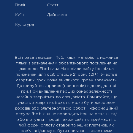
Події
Статті
Київ
Дайджест
Культура
Всі права захищені. Публікація матеріалів можлива
тільки з зазначенням обов'язкового посилання на
джерело: Fbc.biz.ua Матеріали сайту fbc.biz.ua
призначені для осіб старше 21 року (21+). Участь в
азартних іграх може викликати ігрову залежність.
Дотримуйтесь правил (принципів) відповідальної
гри. При виявленні перших ознак залежності
негайно зверніться до спеціаліста. Пам'ятайте, що
участь в азартних іграх не може бути джерелом
доходів або альтернативою роботі. Інформаційний
ресурс fbc.biz.ua не проводить ігри на реальні та/
або віртуальні гроші, також сайт не приймає ні в
якій формі оплату ставок та інших платежів, які
пов’язані/можуть бути пов’язані з азартними