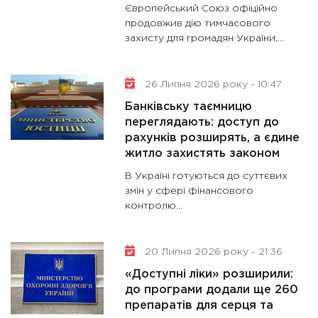
11:28
Де
Європейський Союз офіційно
гранто
продовжив дію тимчасового
захисту для громадян України,...
13.01.20
11:30
Ст
майбут
26 Липня 2026 року - 10:47
31.12.20
Банківську таємницю
переглядають: доступ до
рахунків розширять, а єдине
житло захистять законом
В Україні готуються до суттєвих
змін у сфері фінансового
контролю...
20 Липня 2026 року - 21:36
«Доступні ліки» розширили:
до програми додали ще 260
препаратів для серця та