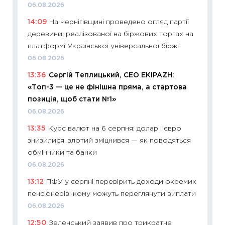
06.08.2026
змінив
14:09
На Чернігівщині проведено огляд партії
2026 р
деревини, реалізованої на біржових торгах на
13.04.20
платформі Української універсальної біржі
11:29
Ск
06.08.2026
кошик 
13:36
Сергій Теплицький, СЕО EKIPAZH:
базово
«Топ-3 — це не фінішна пряма, а стартова
оцінко
позиція, щоб стати №1»
06.04.2
06.08.2026
11:24
Ск
13:35
Курс валют на 6 серпня: долар і євро
у 2026
знизилися, злотий зміцнився — як поводяться
KSE до
обмінники та банки
30.03.2
06.08.2026
11:26
Зо
13:12
ПФУ у серпні перевірить доходи окремих
купува
пенсіонерів: кому можуть переглянути виплати
12.03.20
06.08.2026
11:27
Ек
12:50
Зеленський заявив про трикратне
змінило