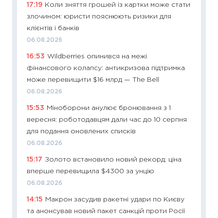
17:19
Коли зняття грошей із картки може стати
абітурі
злочином: юристи пояснюють ризики для
23.06.2
клієнтів і банків
11:29
До
06.08.2026
наспра
16:53
Wildberries опинився на межі
2027–2
фінансового колапсу: антикризова підтримка
19.06.20
може перевищити $16 млрд — The Bell
11:22
Ка
06.08.2026
що зав
15:53
Міноборони анулює бронювання з 1
11.06.20
вересня: роботодавцям дали час до 10 серпня
11:27
До
для подання оновлених списків
ціни зм
06.08.2026
30.04.2
15:17
Золото встановило новий рекорд: ціна
11:32
Бі
вперше перевищила $4300 за унцію
впевне
06.08.2026
поведін
14:15
Макрон засудив ракетні удари по Києву
27.04.2
та анонсував новий пакет санкцій проти Росії
11:28
Чо