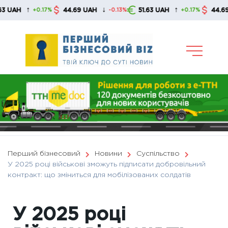
Skip
↑
↓
↑
44.69 UAH
51.63 UAH
44.69 UAH
+0.17%
-0.13%
+0.17%
to
content
Перший бізнесовий
Новини
Суспільство
У 2025 році військові зможуть підписати добровільний
контракт: що зміниться для мобілізованих солдатів
У 2025 році