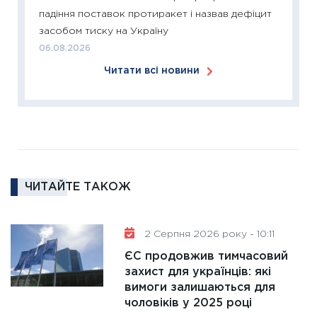
падіння поставок протиракет і назвав дефіцит
розвитк
засобом тиску на Україну
24.02.2
06.08.2026
11:26
Сп
Читати всі новини
2026: 
ліквідн
18.02.20
11:27
За
диктує
16.02.20
ЧИТАЙТЕ ТАКОЖ
11:30
Ре
роль US
та зни
2 Серпня 2026 року - 10:11
30.01.20
ЄС продовжив тимчасовий
11:30
Кр
захист для українців: які
роблять
вимоги залишаються для
28.01.20
чоловіків у 2025 році