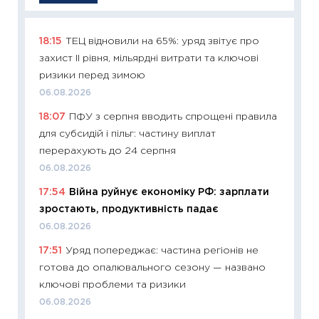
18:15
ТЕЦ відновили на 65%: уряд звітує про
11:29
Як
захист II рівня, мільярдні витрати та ключові
інвест
ризики перед зимою
21.07.20
06.08.2026
11:26
Як
18:07
ПФУ з серпня вводить спрощені правила
ризики
для субсидій і пільг: частину виплат
облігац
перерахують до 24 серпня
08.07.2
06.08.2026
11:20
Ці
17:54
Війна руйнує економіку РФ: зарплати
майбут
зростають, продуктивність падає
01.07.2
06.08.2026
11:24
Пр
17:51
Уряд попереджає: частина регіонів не
освіта 
готова до опалювального сезону — названо
29.06.2
ключові проблеми та ризики
11:27
Вс
06.08.2026
топ уні