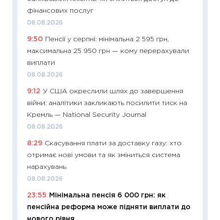
фінансових послуг
11:24
Пр
08.08.2026
освіта 
9:50
Пенсії у серпні: мінімальна 2 595 грн,
29.06.2
максимальна 25 950 грн — кому перерахували
11:27
Вс
виплати
топ уні
08.08.2026
абітурі
9:12
У США окреслили шлях до завершення
23.06.2
війни: аналітики закликають посилити тиск на
11:29
До
Кремль — National Security Journal
наспра
08.08.2026
2027–2
8:29
Скасування плати за доставку газу: хто
19.06.20
отримає нові умови та як зміниться система
11:22
Ка
нарахувань
що зав
08.08.2026
11.06.20
23:55
Мінімальна пенсія 6 000 грн: як
11:27
До
пенсійна реформа може підняти виплати до
ціни зм
нового рівня