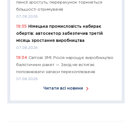
пенсії зростуть, перерахунок торкнеться
30.03.2
більшості отримувачів
11:26
Зо
07.08.2026
купува
19:35
Німецька промисловість набирає
12.03.20
обертів: автосектор забезпечив третій
11:27
Ек
місяць зростання виробництва
змінило
07.08.2026
розвитк
19:34
Світові ЗМІ: Росія нарощує виробництво
24.02.2
балістичних ракет — Захід не встигає
11:26
Сп
поповнювати запаси перехоплювачів
2026: 
07.08.2026
ліквідн
Читати всі новини
18.02.20
11:27
За
диктує
16.02.20
11:30
Ре
роль US