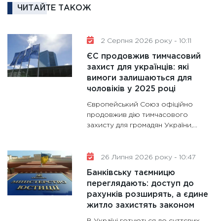
ЧИТАЙТЕ ТАКОЖ
та зни
30.01.20
11:30
Кр
2 Серпня 2026 року - 10:11
роблять
ЄС продовжив тимчасовий
28.01.20
захист для українців: які
вимоги залишаються для
11:28
Де
чоловіків у 2025 році
гранто
13.01.20
Європейський Союз офіційно
продовжив дію тимчасового
11:30
Ст
захисту для громадян України,...
майбут
31.12.20
26 Липня 2026 року - 10:47
Банківську таємницю
переглядають: доступ до
рахунків розширять, а єдине
житло захистять законом
В Україні готуються до суттєвих