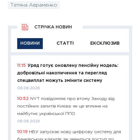
Тетяна Авраменко
СТРІЧКА НОВИН
НОВИНИ
СТАТТІ
ЕКСКЛЮЗИВ
11:15
Уряд готує оновлену пенсійну модель:
11:29
Як
добровільні накопичення та перегляд
інвест
спецвиплат можуть змінити систему
21.07.20
08.08.2026
11:26
Як
10:52
NYT повідомляє про втому Заходу від
ризики
постійних запитів Києва: як це вплине на
облігац
майбутнє української ППО
08.07.2
08.08.2026
11:20
Ці
10:19
НБУ запускає нову цифрову систему для
майбут
банківських клієнтів: як зміниться доступ до
01.07.2