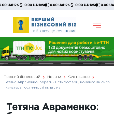
Skip
0.00 UAH
0.00 UAH
0.00 UAH
0.00 UAH
0
0%
0%
0%
0%
0%
to
content
Перший бізнесовий
Новини
Суспільство
Тетяна Авраменко: берегиня атмосфери, команда як сила
і культура гостинності як вплив
Тетяна Авраменко: