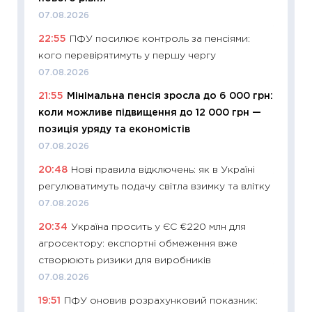
30.04.2
07.08.2026
11:32
Бі
22:55
ПФУ посилює контроль за пенсіями:
впевне
кого перевірятимуть у першу чергу
поведін
07.08.2026
27.04.2
21:55
Мінімальна пенсія зросла до 6 000 грн:
11:28
Чо
коли можливе підвищення до 12 000 грн —
змінив
позиція уряду та економістів
2026 р
07.08.2026
13.04.20
20:48
Нові правила відключень: як в Україні
11:29
Ск
регулюватимуть подачу світла взимку та влітку
кошик 
07.08.2026
базово
20:34
Україна просить у ЄС €220 млн для
оцінко
агросектору: експортні обмеження вже
06.04.2
створюють ризики для виробників
11:24
Ск
07.08.2026
у 2026
19:51
ПФУ оновив розрахунковий показник:
KSE до