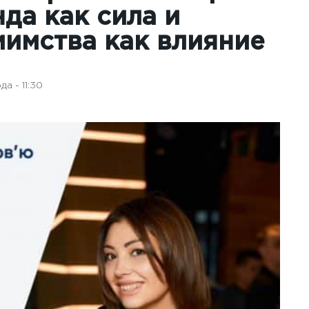
да как сила и
иимства как влияние
а - 11:30