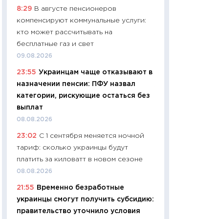
8:29
В августе пенсионеров
чеки
компенсируют коммунальные услуги:
30.04.2026
кто может рассчитывать на
11:32
Больше сбе
бесплатные газ и свет
уверенности: как
09.08.2026
финансовое пове
23:55
Украинцам чаще отказывают в
27.04.2026
назначении пенсии: ПФУ назвал
11:28
Почему еда 
категории, рискующие остаться без
бюджет: как изм
выплат
продуктовая кор
08.08.2026
2026 году
23:02
С 1 сентября меняется ночной
13.04.2026
тариф: сколько украинцы будут
11:29
Сколько дей
платить за киловатт в новом сезоне
пасхальная корзи
08.08.2026
собственный рас
21:55
Временно безработные
набора по сравн
украинцы смогут получить субсидию:
официальной оц
правительство уточнило условия
06.04.2026