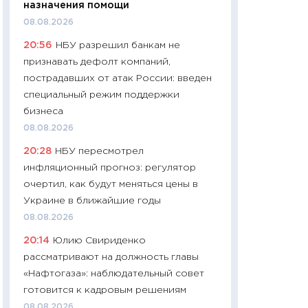
назначения помощи
11:24
Сколько сто
08.08.2026
сдерживание в 20
20:56
НБУ разрешил банкам не
разговора с Май
признавать дефолт компаний,
арифметики пер
пострадавших от атак России: введен
30.03.2026
специальный режим поддержки
11:26
Золото по $
бизнеса
$80: время покуп
08.08.2026
фиксировать при
20:28
НБУ пересмотрел
12.03.2026
инфляционный прогноз: регулятор
11:27
Экономика 
очертил, как будут меняться цены в
войны: что измен
Украине в ближайшие годы
какие перспектив
08.08.2026
стабильности
20:14
Юлию Свириденко
24.02.2026
рассматривают на должность главы
11:26
Потреблени
«Нафтогаза»: наблюдательный совет
украинцев 2025-2
готовится к кадровым решениям
расходов, сбере
08.08.2026