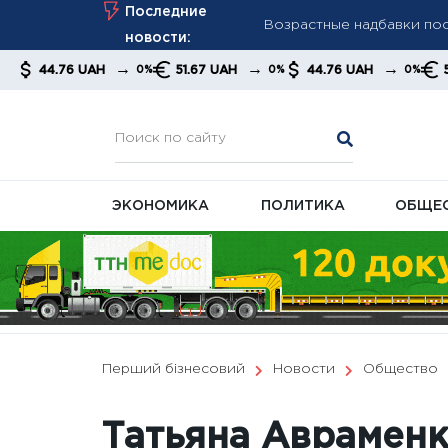
Возрастные надбавки пос
Skip
Последние
Мудрик стал героем фина
to
новости:
дисквалификации
content
→
→
→
→
UAH
51.67 UAH
44.76 UAH
51.67 UAH
0%
0%
0%
«Настоящий герой»: Крис
ЭКОНОМИКА
ПОЛИТИКА
ОБЩЕ
Перший бізнесовий
Новости
Общество
Татьяна Авраменк