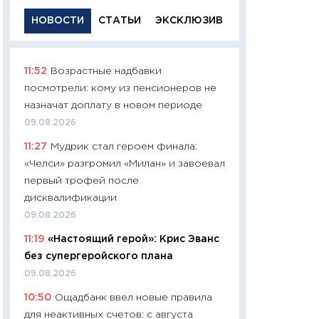
НОВОСТИ
СТАТЬИ
ЭКСКЛЮЗИВ
11:52
Возрастные надбавки
11:29
Качественн
посмотрели: кому из пенсионеров не
основа успешног
назначат доплату в новом периоде
21.07.2026
09.08.2026
11:26
Как заработ
11:27
Мудрик стал героем финала:
доходность, риск
«Челси» разгромил «Милан» и завоевал
покупки государ
первый трофей после
08.07.2026
дисквалификации
11:20
Цена здоров
09.08.2026
медицина будуще
11:19
«Настоящий герой»: Крис Эванс
расходы людей
без супергеройского плана
01.07.2026
09.08.2026
11:24
Профессии б
10:50
Ощадбанк ввел новые правила
двигается образо
для неактивных счетов: с августа
навыки будут пл