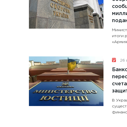
сообщ
милли
пода
Минист
итоги 
«Армия+
26 
Банк
перес
счета
защи
В Укра
сущест
финанс