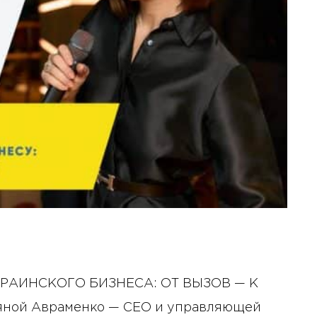
УКРАИНСКОГО БИЗНЕСА: ОТ ВЫЗОВ — К
яной Авраменко — СЕО и управляющей