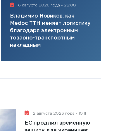
плана, грантова
6 августа 2026 года - 22:08
16 июля 20
управляемый де
Владимир Новиков: как
Сергей Ко
13.01.2026
Medoc ТТН меняет логистику
платит за 
11:30
Стратегичес
благодаря электронным
сервисов т
портфель будущ
товарно-транспортным
одного»
31.12.2025
накладным
Читать вс
2 августа 2026 года - 10:11
ЕС продлил временную
защиту для украинцев: