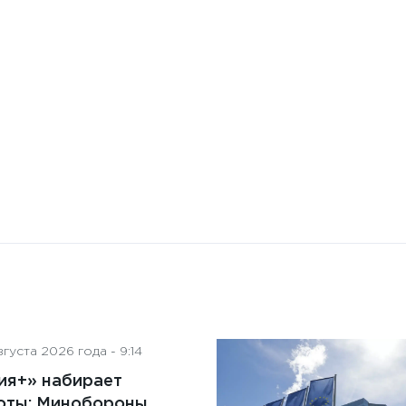
Бизнес-Диалог: Влияние
искусственного интеллекта
на деятельность советов
директоров
густа 2026 года - 9:14
ия+» набирает
оты: Минобороны