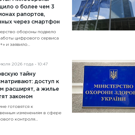
ило о более чем 3
онах рапортов,
нных через смартфон
ерство обороны подвело
работы цифрового сервиса
» и заявило...
июля 2026 года - 10:47
овскую тайну
матривают: доступ к
м расширят, а жилье
тят законом
ине готовятся к
венным изменениям в сфере
ового контроля...