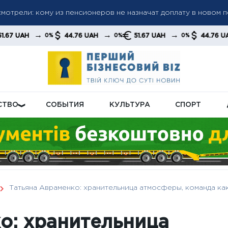
мотрели: кому из пенсионеров не назначат доплату в новом 
ла: «Челси» разгромил «Милан» и завоевал первый трофей п
→
→
→
44.76 UAH
51.67 UAH
44.76 UAH
0%
0%
0%
0%
 Эванс без супергеройского плана
СТВО
СОБЫТИЯ
КУЛЬТУРА
СПОРТ
Татьяна Авраменко: хранительница атмосферы, команда как
о: хранительница