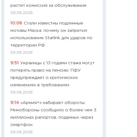
растет комиссия за обслуживание
29.06.2026
09.08.2026
11:27
Вступительн
10:06
Стали известны подлинные
Украине: цена ко
мотивы Маска: почему он запретил
университетов и
использование Starlink для ударов по
абитуриентов
территории РФ
23.06.2026
09.08.2026
11:29
Доллар по 51
9:51
Украинцы с 13 годами стажа могут
тысяч: что на са
потерять право на пенсию: ПФУ
показывает Бюд
предупреждает о критических
2027–2029
изменениях в требованиях
19.06.2026
09.08.2026
11:22
Кадровый д
9:14
«Армия+» набирает обороты:
вакансии: мешаю
Минобороны сообщило о более чем 3
найму
миллионах рапортов, поданных через
11.06.2026
смартфон
11:27
Дорожает ещ
09.08.2026
промышленные ц