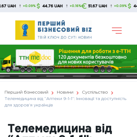
Skip
↑
↑
↑
44.76 UAH
51.67 UAH
44.76 UAH
+0.09%
+0.16%
+0.09%
to
content
Перший бізнесовий
Новини
Суспільство
Телемедицина від “Аптеки 9-1-1”: Інновації та доступність
для здоров’я українців
Телемедицина від