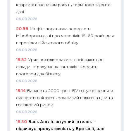
квартир: власникам радять терміново звірити
29.06.2
дані
11:27
Вс
06.08.2026
топ уні
20:56
Мінфін: податкова передасть
абітурі
Міноборони дані про чоловіків 18–60 років для
23.06.2
перевірки військового обліку
11:29
До
06.08.2026
наспра
19:52
Уряд посилює захист логістики: нові
2027–2
склади, страхування вантажів і кредитні
19.06.20
програми для бізнесу
11:22
Ка
06.08.2026
що зав
19:14
Банкнота 2000 грн: НБУ готує рішення, а
11.06.20
експерти оцінюють можливий вплив на ціни та
11:27
До
готівковий ринок
ціни зм
06.08.2026
30.04.2
18:50
Банк Англії: штучний інтелект
11:32
Бі
підвищує продуктивність у Британії, але