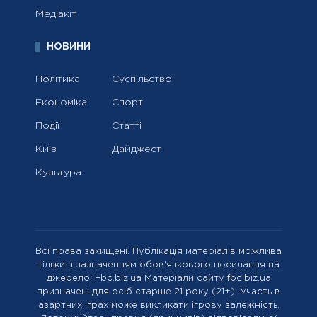
Медіакіт
НОВИНИ
Політика
Суспільство
Економіка
Спорт
Події
Статті
Київ
Дайджест
Культура
Всі права захищені. Публікація матеріалів можлива
тільки з зазначенням обов'язкового посилання на
джерело: Fbc.biz.ua Матеріали сайту fbc.biz.ua
призначені для осіб старше 21 року (21+). Участь в
азартних іграх може викликати ігрову залежність.