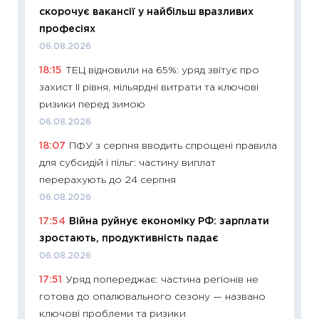
впевне
скорочує вакансії у найбільш вразливих
поведін
професіях
27.04.2
06.08.2026
11:28
Чо
18:15
ТЕЦ відновили на 65%: уряд звітує про
змінив
захист II рівня, мільярдні витрати та ключові
2026 р
ризики перед зимою
13.04.20
06.08.2026
11:29
Ск
18:07
ПФУ з серпня вводить спрощені правила
кошик 
для субсидій і пільг: частину виплат
базово
перерахують до 24 серпня
оцінко
06.08.2026
06.04.2
17:54
Війна руйнує економіку РФ: зарплати
11:24
Ск
зростають, продуктивність падає
у 2026
06.08.2026
KSE до
17:51
Уряд попереджає: частина регіонів не
30.03.2
готова до опалювального сезону — названо
11:26
Зо
ключові проблеми та ризики