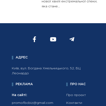
нової хвилі екстремальної спеки,
яка стане...
АДРЕС
Київ, вул. Богдана Хмельницького, 52, БЦ
Леонардо
РЕКЛАМА
ПРО НАС
На сайті:
Про проєкт
promofbcbiz@gmail.com
Контакти