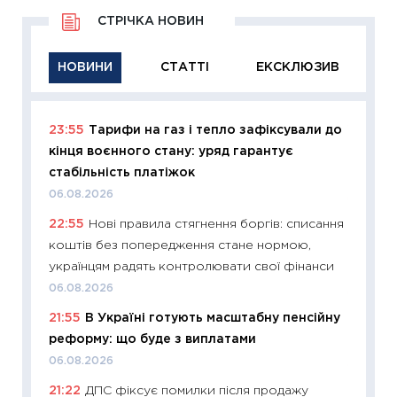
СТРІЧКА НОВИН
НОВИНИ
СТАТТІ
ЕКСКЛЮЗИВ
23:55
Тарифи на газ і тепло зафіксували до
11:29
Як
кінця воєнного стану: уряд гарантує
інвест
стабільність платіжок
21.07.20
06.08.2026
11:26
Як
22:55
Нові правила стягнення боргів: списання
ризики
коштів без попередження стане нормою,
облігац
українцям радять контролювати свої фінанси
08.07.2
06.08.2026
11:20
Ці
21:55
В Україні готують масштабну пенсійну
майбут
реформу: що буде з виплатами
01.07.2
06.08.2026
11:24
Пр
21:22
ДПС фіксує помилки після продажу
освіта 