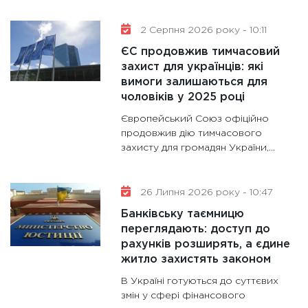
11:30
Кр
роблять
2 Серпня 2026 року - 10:11
28.01.20
ЄС продовжив тимчасовий
11:28
Де
захист для українців: які
вимоги залишаються для
гранто
чоловіків у 2025 році
13.01.20
Європейський Союз офіційно
11:30
Ст
продовжив дію тимчасового
майбут
захисту для громадян України,...
31.12.20
26 Липня 2026 року - 10:47
Банківську таємницю
переглядають: доступ до
рахунків розширять, а єдине
житло захистять законом
В Україні готуються до суттєвих
змін у сфері фінансового