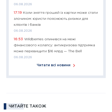
купува
06.08.2026
12.03.20
17:19
Коли зняття грошей із картки може стати
11:27
Ек
злочином: юристи пояснюють ризики для
змінило
клієнтів і банків
розвитк
06.08.2026
24.02.2
16:53
Wildberries опинився на межі
11:26
Сп
фінансового колапсу: антикризова підтримка
2026: 
може перевищити $16 млрд — The Bell
ліквідн
06.08.2026
18.02.20
Читати всі новини
11:27
За
диктує
16.02.20
11:30
Ре
роль US
та зни
ЧИТАЙТЕ ТАКОЖ
30.01.20