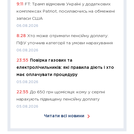
9:11
FT: Трамп відмовив Україні у додаткових
оцінко
комплексах Patriot, посилаючись на обмежені
06.04.2
запаси США
11:24
Ск
06.08.2026
у 2026
8:28
Хто може отримати пенсійну доплату:
KSE до
ПФУ уточнив категорії та умови нарахування
30.03.2
06.08.2026
11:26
Зо
23:55
Повірка газових та
купува
електролічильників: які правила діють і хто
12.03.20
має оплачувати процедуру
11:27
Ек
05.08.2026
змінило
22:55
До 650 грн щомісяця: кому у серпні
розвитк
нарахують підвищену пенсійну доплату
24.02.2
05.08.2026
11:26
Сп
Читати всі новини
2026: 
ліквідн
18.02.20