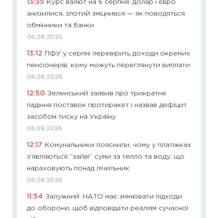
13:35
Курс валют на 6 серпня: долар і євро
ризики
знизилися, злотий зміцнився — як поводяться
облігац
обмінники та банки
08.07.2
06.08.2026
11:20
Ці
13:12
ПФУ у серпні перевірить доходи окремих
майбут
пенсіонерів: кому можуть переглянути виплати
01.07.2
06.08.2026
11:24
Пр
12:50
Зеленський заявив про трикратне
освіта 
падіння поставок протиракет і назвав дефіцит
29.06.2
засобом тиску на Україну
11:27
Вс
06.08.2026
топ уні
12:17
Комунальники пояснили, чому у платіжках
абітурі
з’являються “зайві” суми за тепло та воду: що
23.06.2
нараховують понад лічильник
11:29
До
06.08.2026
наспра
11:54
Залужний: НАТО має змінювати підходи
2027–2
до оборони, щоб відповідати реаліям сучасної
19.06.20