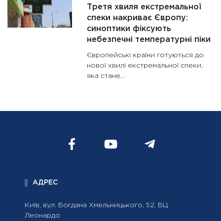
Третя хвиля екстремальної
спеки накриває Європу:
синоптики фіксують
небезпечні температурні піки
Європейські країни готуються до
нової хвилі екстремальної спеки,
яка стане...
АДРЕС
Київ, вул. Богдана Хмельницького, 52, БЦ
Леонардо