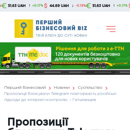
Skip
↑
↓
↑
51.63 UAH
44.69 UAH
51.63 UAH
44
+0.17%
-0.13%
+0.17%
to
content
Перший бізнесовий
Новини
Суспільство
Пропозиції блокувати Telegram повторюють російські
підходи до інтернет‑контролю, – Гетьманцев
Пропозиції