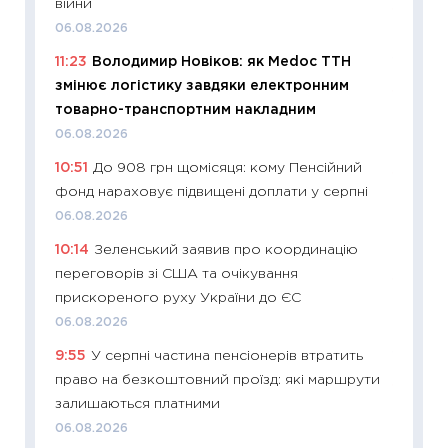
війни
11:22
Ка
06.08.2026
що зав
11:23
Володимир Новіков: як Medoc ТТН
11.06.20
змінює логістику завдяки електронним
11:27
До
товарно-транспортним накладним
ціни зм
06.08.2026
30.04.2
10:51
До 908 грн щомісяця: кому Пенсійний
11:32
Бі
фонд нараховує підвищені доплати у серпні
впевне
06.08.2026
поведін
10:14
Зеленський заявив про координацію
27.04.2
переговорів зі США та очікування
11:28
Чо
прискореного руху України до ЄС
змінив
06.08.2026
2026 р
9:55
У серпні частина пенсіонерів втратить
13.04.20
право на безкоштовний проїзд: які маршрути
11:29
Ск
залишаються платними
кошик 
06.08.2026
базово