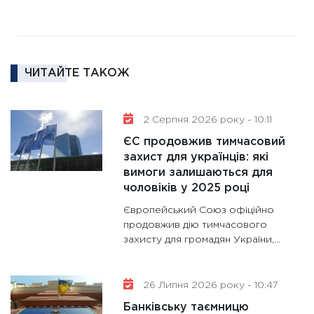
11:27
За
диктує
16.02.20
ЧИТАЙТЕ ТАКОЖ
11:30
Ре
роль US
та зни
2 Серпня 2026 року - 10:11
30.01.20
ЄС продовжив тимчасовий
11:30
Кр
захист для українців: які
роблять
вимоги залишаються для
28.01.20
чоловіків у 2025 році
11:28
Де
Європейський Союз офіційно
гранто
продовжив дію тимчасового
захисту для громадян України,...
13.01.20
11:30
Ст
майбут
26 Липня 2026 року - 10:47
31.12.20
Банківську таємницю