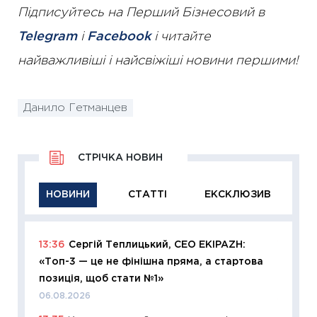
Підписуйтесь на Перший Бізнесовий в
Telegram
і
Facebook
і читайте
найважливіші і найсвіжіші новини першими!
Данило Гетманцев
СТРІЧКА НОВИН
НОВИНИ
СТАТТІ
ЕКСКЛЮЗИВ
13:36
Сергій Теплицький, СЕО EKIPAZH:
11:29
Як
«Топ-3 — це не фінішна пряма, а стартова
інвест
позиція, щоб стати №1»
21.07.20
06.08.2026
11:26
Як