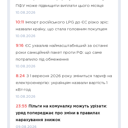
ПФУ може підвищити виплати цього місяця
19.06.20
10.08.2026
11:22
Ка
10:11
Імпорт російського LPG до ЄС різко зріс:
що зав
назвали країну, що стала головним покупцем
11.06.20
10.08.2026
11:27
До
9:16
ЄС ухвалив наймасштабніший за останні
ціни зм
роки санкційний пакет проти РФ: що саме
30.04.2
потрапило під обмеження
11:32
Бі
10.08.2026
впевне
8:24
З 1 вересня 2026 року зміниться тариф на
поведін
електроенергію: українцям назвали вартість 1
27.04.2
кВт·год
11:28
Чо
10.08.2026
змінив
23:55
Пільги на комуналку можуть урізати:
2026 р
уряд попереджає про зміни в правилах
13.04.20
нарахування знижок
11:29
Ск
09.08.2026