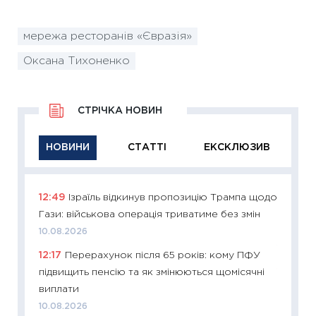
мережа ресторанів «Євразія»
Оксана Тихоненко
СТРІЧКА НОВИН
НОВИНИ
СТАТТІ
ЕКСКЛЮЗИВ
12:49
Ізраїль відкинув пропозицію Трампа щодо
11:26
Ак
Гази: військова операція триватиме без змін
відклю
Україн
10.08.2026
10.08.2
12:17
Перерахунок після 65 років: кому ПФУ
підвищить пенсію та як змінюються щомісячні
11:29
Як
виплати
інвест
10.08.2026
21.07.20