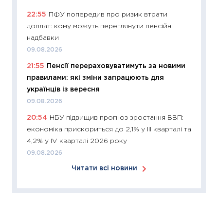
кошик 
22:55
ПФУ попередив про ризик втрати
базово
доплат: кому можуть переглянути пенсійні
оцінко
надбавки
06.04.2
09.08.2026
11:24
Ск
21:55
Пенсії перераховуватимуть за новими
у 2026
правилами: які зміни запрацюють для
KSE до
українців із вересня
30.03.2
09.08.2026
11:26
Зо
20:54
НБУ підвищив прогноз зростання ВВП:
купува
економіка прискориться до 2,1% у III кварталі та
12.03.20
4,2% у IV кварталі 2026 року
11:27
Ек
09.08.2026
змінило
Читати всі новини
розвитк
24.02.2
11:26
Сп
2026: 