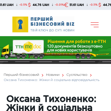
Skip
↓
↓
↓
↓
44.76 UAH
51.61 UAH
44.76 UAH
-0.11%
-0.01%
-0.11%
to
content
Перший бізнесовий
Новини
Суспільство
Оксана Тихоненко: Жінки й соціальна відповідальність
Оксана Тихоненко:
Жінки й соціальна