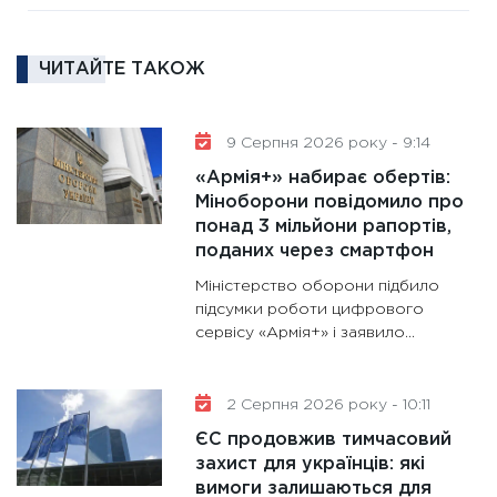
ліквідн
18.02.20
ЧИТАЙТЕ ТАКОЖ
11:27
За
диктує
16.02.20
9 Серпня 2026 року - 9:14
11:30
Ре
«Армія+» набирає обертів:
роль US
Міноборони повідомило про
та зни
понад 3 мільйони рапортів,
30.01.20
поданих через смартфон
11:30
Кр
Міністерство оборони підбило
роблять
підсумки роботи цифрового
сервісу «Армія+» і заявило...
28.01.20
11:28
Де
гранто
2 Серпня 2026 року - 10:11
13.01.20
ЄС продовжив тимчасовий
захист для українців: які
вимоги залишаються для