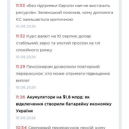
11:53
«Без підтримки Європи нам не вистачить
11:26
Як
ресурсів»: Зеленський пояснив, чому допомога
ризики
ЄС залишається критичною
облігац
10.08.2026
08.07.2
11:32
Курс валют на 10 серпня: долар
11:20
Ці
стабільний, євро та злотий просіли на тлі
майбут
спокійного ринку
01.07.2
10.08.2026
11:24
Пр
11:29
Пенсіонерам дозволили повторний
освіта 
перерахунок: хто може отримати підвищення
29.06.2
виплат
11:27
Вс
10.08.2026
топ уні
11:26
Акумулятори на $1,8 млрд: як
абітурі
відключення створили батарейну економіку
23.06.2
України
11:29
До
10.08.2026
наспра
10:54
Серпневий перерахунок пенсій: кому
2027–2