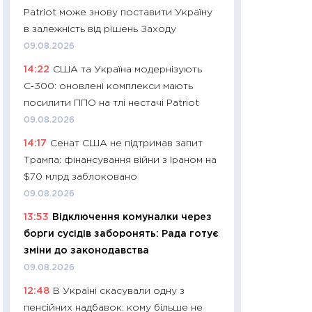
Patriot може знову поставити Україну
29.06.2026
в залежність від рішень Заходу
11:27
Вступ-2026 в
09.08.2026
контракту, топ ун
14:22
США та Україна модернізують
правила для абіту
С‑300: оновлені комплекси мають
23.06.2026
посилити ППО на тлі нестачі Patriot
11:29
Долар по 51,5
09.08.2026
тисяч: що наспра
14:17
Сенат США не підтримав запит
Бюджетна деклар
Трампа: фінансування війни з Іраном на
19.06.2026
$70 млрд заблоковано
11:22
Кадровий деф
09.08.2026
вакансії: що зав
13:53
Відключення комуналки через
найму
борги сусідів заборонять: Рада готує
11.06.2026
зміни до законодавства
11:27
Дорожчає ще
09.08.2026
промислові ціни з
12:48
В Україні скасували одну з
30.04.2026
пенсійних надбавок: кому більше не