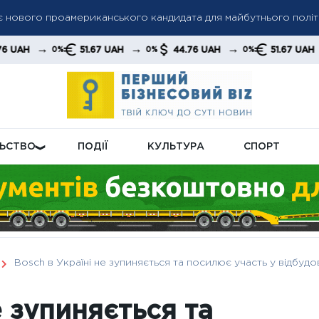
є нового проамериканського кандидата для майбутнього полі
→
→
→
51.67 UAH
44.76 UAH
51.67 UAH
0%
0%
0%
призупинити: українцям пояснили причини для втрати соцвиплат
: кому призначають надбавку та які документи потрібні для о
ЛЬСТВО
ПОДІЇ
КУЛЬТУРА
СПОРТ
Bosch в Україні не зупиняється та посилює участь у відбудо
е зупиняється та