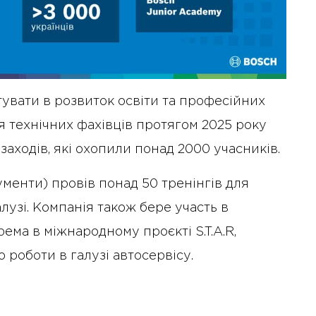
тувати в розвиток освіти та професійних
я технічних фахівців протягом 2025 року
 заходів, які охопили понад 2000 учасників.
ументи) провів понад 50 тренінгів для
алузі. Компанія також бере участь в
рема в міжнародному проєкті S.T.A.R,
 роботи в галузі автосервісу.