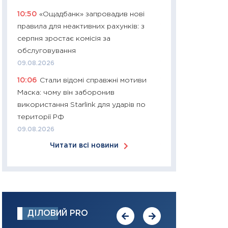
30.03.2026
10:50
«Ощадбанк» запровадив нові
правила для неактивних рахунків: з
11:26
Золото по $
серпня зростає комісія за
$80: час купуват
обслуговування
прибуток?
09.08.2026
12.03.2026
10:06
Стали відомі справжні мотиви
11:27
Економіка Ук
Маска: чому він заборонив
що змінилося за 4
використання Starlink для ударів по
перспективи розв
території РФ
стабільності
09.08.2026
24.02.2026
Читати всі новини
11:26
Споживання 
2025–2026: струк
заощадження та л
оцінками KSE Inst
18.02.2026
ДІЛОВИЙ PRO
11:27
Зарплати на
— хто диктує умо