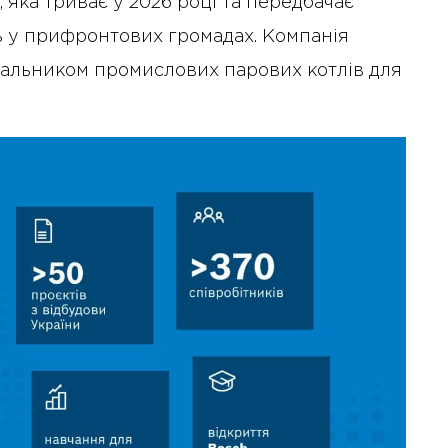
, яка триває у 2026 році та передбачає
ь у прифронтових громадах. Компанія
альником промислових парових котлів для
10 Січня 2025 року - 8:52
Бізнес-Діалог: Вплив
штучного інтелекту на
діяльність рад директорів