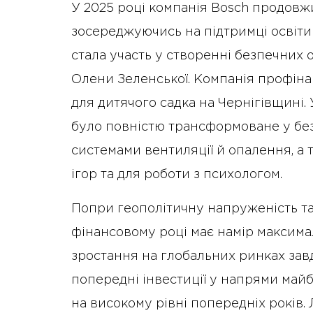
У 2025 році компанія Bosch продовжи
зосереджуючись на підтримці освіти
стала участь у створенні безпечних о
Олени Зеленської. Компанія профін
для дитячого садка на Чернігівщині
було повністю трансформоване у без
системами вентиляції й опалення, а 
ігор та для роботи з психологом.
Попри геополітичну напруженість та 
фінансовому році має намір максим
зростання на глобальних ринках завд
попередні інвестиції у напрями май
на високому рівні попередніх років.