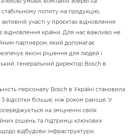
зпекові умови, компанія зберегла
 стабільному попиту на продукцію,
активній участі у проєктах відновлення
є відновлення країни. Для нас важливо не
дійним партнером, який допомагає
езпечує якісні рішення для людей і
ський, генеральний директор Bosch в
ьність персоналу Bosch в Україні становила
3 відсотки більше, ніж роком раніше. У
осереджується на зміцненні своїх
ійних рішень та підтримці ключових
а щодо відбудови інфраструктури,