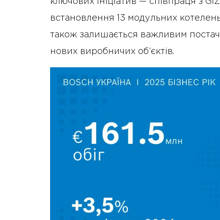
ключових ініціатив — співпраця з GIZ
встановлення 13 модульних котелен
також залишається важливим постач
нових виробничих об’єктів.