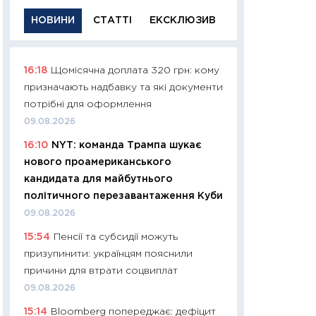
НОВИНИ
СТАТТІ
ЕКСКЛЮЗИВ
16:18
Щомісячна доплата 320 грн: кому
11:29
Якісна інфо
призначають надбавку та які документи
успішного інвест
потрібні для оформлення
21.07.2026
09.08.2026
11:26
Як заробити
16:10
NYT: команда Трампа шукає
дохідність, ризик
нового проамериканського
державних обліга
кандидата для майбутнього
08.07.2026
політичного перезавантаження Куби
11:20
Ціна здоров’
09.08.2026
медицина майбут
15:54
Пенсії та субсидії можуть
витрати людей
призупинити: українцям пояснили
01.07.2026
причини для втрати соцвиплат
11:24
Професії ма
09.08.2026
рухається освіта 
15:14
Bloomberg попереджає: дефіцит
платитимуть біл