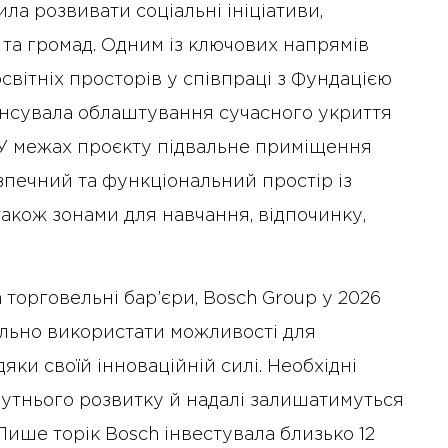
ла розвивати соціальні ініціативи,
 та громад. Одним із ключових напрямів
світніх просторів у співпраці з Фундацією
ансувала облаштування сучасного укриття
. У межах проєкту підвальне приміщення
печний та функціональний простір із
також зонами для навчання, відпочинку,
торговельні бар’єри, Bosch Group у 2026
ально використати можливості для
яки своїй інноваційній силі. Необхідні
бутнього розвитку й надалі залишатимуться
 Лише торік Bosch інвестувала близько 12