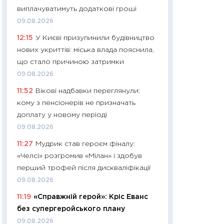
11:32
Більше зао
виплачуватимуть додаткові гроші
впевненості: як 
09.08.2026
поведінка україн
12:15
У Києві призупинили будівництво
27.04.2026
нових укриттів: міська влада пояснила,
11:28
Чому їжа зн
що стало причиною затримки
як змінився прод
09.08.2026
українців у 2026 
11:52
Вікові надбавки переглянули:
13.04.2026
кому з пенсіонерів не призначать
11:29
Скільки нас
доплату у новому періоді
великодній кошик
09.08.2026
власний розраху
11:27
Мудрик став героєм фіналу:
набору порівняно
«Челсі» розгромив «Мілан» і здобув
оцінкою
перший трофей після дискваліфікації
06.04.2026
09.08.2026
11:24
Скільки кош
11:19
«Справжній герой»: Кріс Еванс
стримування у 202
без супергеройського плану
розмови з Майко
арифметики пер
09.08.2026