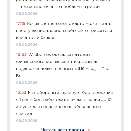
сдержи
— названы ключевые проблемы и риски
Майком
06.08.2026
перев
17:19
Когда снятие денег с карты может стать
30.03.2
преступлением: юристы объясняют риски для
11:26
Зо
клиентов и банков
время 
06.08.2026
12.03.20
16:53
Wildberries оказался на грани
11:27
Эк
финансового коллапса: антикризисная
что из
поддержка может превысить $16 млрд — The
перспе
Bell
24.02.2
06.08.2026
11:26
П
15:53
Минобороны аннулирует бронирование
2025-2
с 1 сентября: работодателям дали время до 10
сбереж
августа для представления обновленных
Institu
списков
18.02.20
06.08.2026
11:27
За
Читать все новости