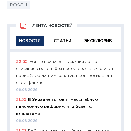
BOSCH
ЛЕНТА НОВОСТЕЙ
НОВОСТИ
СТАТЬИ
ЭКСКЛЮЗИВ
22:55
Новые правила взыскания долгов:
11:29
Ка
списание средств без предупреждения станет
успешн
нормой, украинцам советуют контролировать
21.07.20
свои финансы
11:26
Ка
06.08.2026
риски 
21:55
В Украине готовят масштабную
облига
пенсионную реформу: что будет с
08.07.2
выплатами
11:20
Це
06.08.2026
будуще
21:22
ГНС фиксирует ошибки после продажи
01.07.2