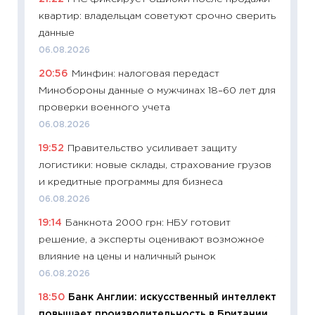
квартир: владельцам советуют срочно сверить
11:24
Пр
данные
образо
06.08.2026
платит
20:56
Минфин: налоговая передаст
29.06.2
Минобороны данные о мужчинах 18–60 лет для
11:27
Вс
проверки военного учета
Украин
06.08.2026
универ
19:52
Правительство усиливает защиту
абитур
логистики: новые склады, страхование грузов
23.06.2
и кредитные программы для бизнеса
11:29
До
06.08.2026
что на
19:14
Банкнота 2000 грн: НБУ готовит
деклар
решение, а эксперты оценивают возможное
19.06.20
влияние на цены и наличный рынок
11:22
Ка
06.08.2026
ваканс
18:50
Банк Англии: искусственный интеллект
11.06.20
повышает производительность в Британии,