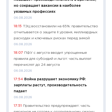
11:27
До
но сокращает вакансии в наиболее
промыш
уязвимых профессиях
30.04.2
06.08.2026
11:32
Бо
18:15
ТЭЦ восстановили на 65%: правительство
уверен
отчитывается о защите II уровня, миллиардных
поведе
расходах и ключевых рисках перед зимой
27.04.2
06.08.2026
11:28
По
18:07
ПФУ с августа вводит упрощенные
измени
правила для субсидий и льгот: часть выплат
в 2026
перечислят до 24 августа
13.04.20
06.08.2026
11:29
Ск
17:54
Война разрушает экономику РФ:
пасхал
зарплаты растут, производительность
собств
падает
сравне
06.08.2026
06.04.2
17:51
Правительство предупреждает: часть
11:24
Ск
регионов не готова к отопительному сезону