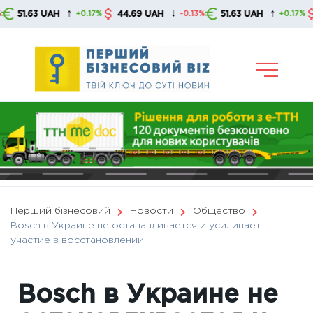
Skip
↑
↓
↑
 UAH
44.69 UAH
51.63 UAH
44.69 U
+0.17%
-0.13%
+0.17%
to
content
Перший бізнесовий
Новости
Общество
Bosch в Украине не останавливается и усиливает
участие в восстановлении
Bosch в Украине не