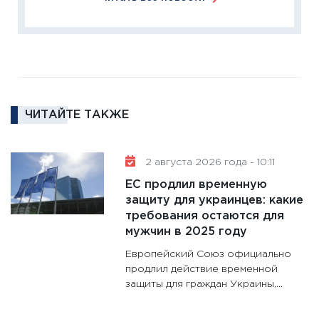
кто ди
кандид
16.02.20
11:30
Ре
котель
аудита
ЧИТАЙТЕ ТАКЖЕ
30.01.20
11:30
Кр
делают
2 августа 2026 года - 10:11
28.01.20
ЕС продлил временную
11:28
Го
защиту для украинцев: какие
требования остаются для
гранто
мужчин в 2025 году
дефиц
13.01.20
Европейский Союз официально
продлил действие временной
11:30
Ст
защиты для граждан Украины,...
будуще
31.12.20