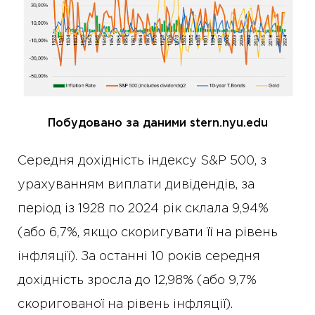
Побудовано за даними stern.nyu.edu
Середня дохідність індексу S&P 500, з
урахуванням виплати дивідендів, за
період із 1928 по 2024 рік склала 9,94%
(або 6,7%, якщо скоригувати її на рівень
інфляції). За останні 10 років середня
дохідність зросла до 12,98% (або 9,7%
скоригованої на рівень інфляції).