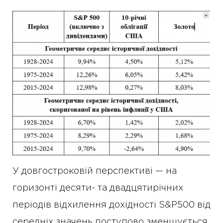
У довгостроковій перспективі — на
горизонті десяти- та двадцятирічних
періодів відхилення дохідності S&P500 від
середніх значень поступово зменшується.