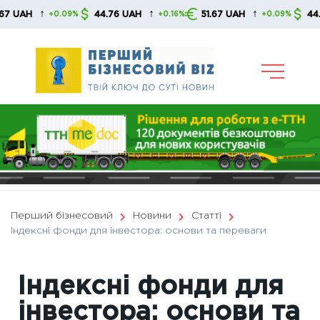
Skip
↑
↑
↑
44.76 UAH
51.67 UAH
44.76 UAH
+0.09%
+0.16%
+0.09%
to
content
Перший бізнесовий
Новини
Статті
Індексні фонди для інвестора: основи та переваги
Індексні фонди для
інвестора: основи та