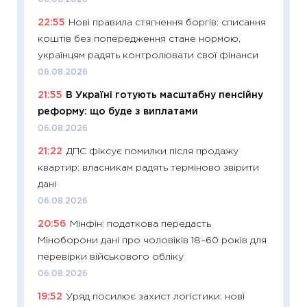
11:26
Як
22:55
Нові правила стягнення боргів: списання
ризики
коштів без попередження стане нормою,
облігац
українцям радять контролювати свої фінанси
08.07.2
06.08.2026
11:20
Ці
21:55
В Україні готують масштабну пенсійну
майбут
реформу: що буде з виплатами
01.07.2
06.08.2026
11:24
Пр
21:22
ДПС фіксує помилки після продажу
освіта 
квартир: власникам радять терміново звірити
29.06.2
дані
11:27
Вс
06.08.2026
топ уні
20:56
Мінфін: податкова передасть
абітурі
Міноборони дані про чоловіків 18–60 років для
23.06.2
перевірки військового обліку
11:29
До
06.08.2026
наспра
19:52
Уряд посилює захист логістики: нові
2027–2