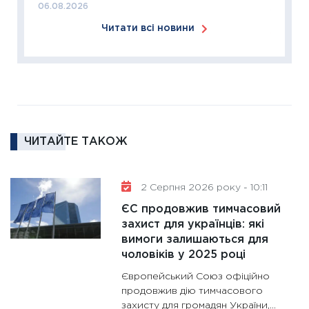
06.08.2026
18.02.20
Читати всі новини
11:27
За
диктує
16.02.20
11:30
Ре
роль US
та зни
ЧИТАЙТЕ ТАКОЖ
30.01.20
11:30
Кр
роблять
2 Серпня 2026 року - 10:11
28.01.20
ЄС продовжив тимчасовий
11:28
Де
захист для українців: які
вимоги залишаються для
гранто
чоловіків у 2025 році
13.01.20
Європейський Союз офіційно
11:30
Ст
продовжив дію тимчасового
майбут
захисту для громадян України,...