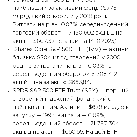
Vanguard S&P 500 ETF (VOO) —
найбільший за активами фонд ($775
млрд), який створили у 2010 році.
Витрати на рівні 0,03%, середньоденний
торговий оборот — 7 180 602 акції, ціна
акції — $607,37 (станом на 14.10.2025).
iShares Core S&P 500 ETF (IVV) — активи
близько $704 млрд, створений у 2000
році, із витратами на рівні 0,03% та
середньоденним оборотом 5 708 412
акцій, ціна за акцію $663,84.
SPDR S&P 500 ETF Trust (SPY) — перший
створений індексний фонд, який є
найліквіднішим. Активи — $679 млрд, рік
запуску — 1993, витрати — 0,09%,
середньоденний оборот — 71 757 304
акції, ціна акції — $660,65. На цей ETF