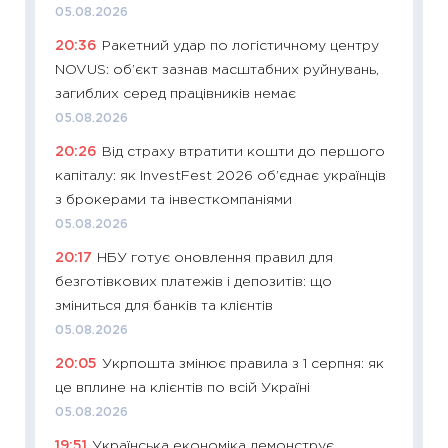
05.08.2026
11:27
Вс
20:36
Ракетний удар по логістичному центру
топ уні
NOVUS: об’єкт зазнав масштабних руйнувань,
абітурі
загиблих серед працівників немає
23.06.2
05.08.2026
11:29
До
20:26
Від страху втратити кошти до першого
наспра
капіталу: як InvestFest 2026 об’єднає українців
2027–2
з брокерами та інвесткомпаніями
19.06.20
05.08.2026
11:22
Ка
20:17
НБУ готує оновлення правил для
що зав
безготівкових платежів і депозитів: що
11.06.20
зміниться для банків та клієнтів
11:27
До
05.08.2026
ціни зм
20:05
Укрпошта змінює правила з 1 серпня: як
30.04.2
це вплине на клієнтів по всій Україні
11:32
Бі
05.08.2026
впевне
19:51
Українська економіка демонструє
поведін