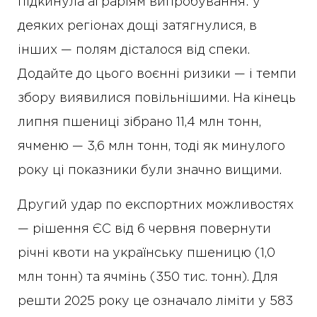
підкинула аграріям випробування: у
деяких регіонах дощі затягнулися, в
інших — полям дісталося від спеки.
Додайте до цього воєнні ризики — і темпи
збору виявилися повільнішими. На кінець
липня пшениці зібрано 11,4 млн тонн,
ячменю — 3,6 млн тонн, тоді як минулого
року ці показники були значно вищими.
Другий удар по експортних можливостях
— рішення ЄС від 6 червня повернути
річні квоти на українську пшеницю (1,0
млн тонн) та ячмінь (350 тис. тонн). Для
решти 2025 року це означало ліміти у 583