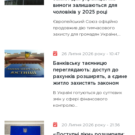
роблять
вимоги залишаються для
28.01.20
чоловіків у 2025 році
11:28
Де
Європейський Союз офіційно
гранто
продовжив дію тимчасового
захисту для громадян України,...
13.01.20
11:30
Ст
майбут
26 Липня 2026 року - 10:47
31.12.20
Банківську таємницю
переглядають: доступ до
рахунків розширять, а єдине
житло захистять законом
В Україні готуються до суттєвих
змін у сфері фінансового
контролю...
20 Липня 2026 року - 21:36
«Доступні ліки» розширили: