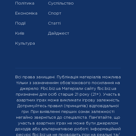
Політика
Суспільство
Економіка
Спорт
Події
Статті
Київ
Дайджест
Культура
Всі права захищені. Публікація матеріалів можлива
тільки з зазначенням обов'язкового посилання на
джерело: Fbc.biz.ua Матеріали сайту fbc.biz.ua
призначені для осіб старше 21 року (21+). Участь в
азартних іграх може викликати ігрову залежність.
Дотримуйтесь правил (принципів) відповідальної
гри. При виявленні перших ознак залежності
негайно зверніться до спеціаліста. Пам'ятайте, що
участь в азартних іграх не може бути джерелом
доходів або альтернативою роботі. Інформаційний
ресурс fbc.biz.ua не проводить ігри на реальні та/