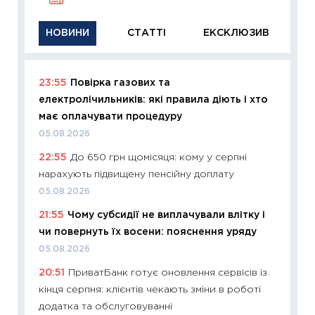
НОВИНИ
СТАТТІ
ЕКСКЛЮЗИВ
23:55
Повірка газових та
11:29
Як
електролічильників: які правила діють і хто
інвест
має оплачувати процедуру
21.07.20
05.08.2026
11:26
Як
22:55
До 650 грн щомісяця: кому у серпні
ризики
нарахують підвищену пенсійну доплату
облігац
05.08.2026
08.07.2
21:55
Чому субсидії не виплачували влітку і
11:20
Ці
чи повернуть їх восени: пояснення уряду
майбут
05.08.2026
01.07.2
20:51
ПриватБанк готує оновлення сервісів із
11:24
Пр
кінця серпня: клієнтів чекають зміни в роботі
освіта 
додатка та обслуговуванні
29.06.2