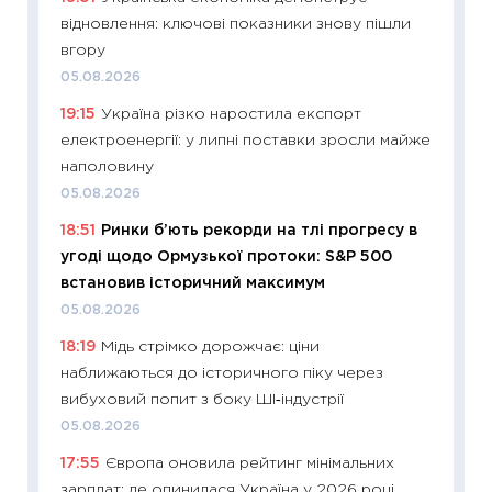
відновлення: ключові показники знову пішли
27.04.2
вгору
11:28
Чо
05.08.2026
змінив
19:15
Україна різко наростила експорт
2026 р
електроенергії: у липні поставки зросли майже
13.04.20
наполовину
11:29
Ск
05.08.2026
кошик 
18:51
Ринки б’ють рекорди на тлі прогресу в
базово
угоді щодо Ормузької протоки: S&P 500
оцінко
встановив історичний максимум
06.04.2
05.08.2026
11:24
Ск
18:19
Мідь стрімко дорожчає: ціни
у 2026
наближаються до історичного піку через
KSE до
вибуховий попит з боку ШІ‑індустрії
30.03.2
05.08.2026
11:26
Зо
17:55
Європа оновила рейтинг мінімальних
купува
зарплат: де опинилася Україна у 2026 році
12.03.20