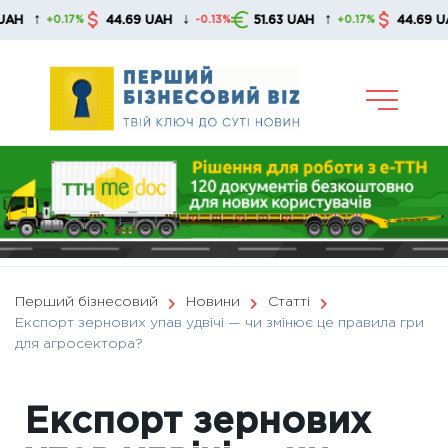
Skip
↓
↑
↓
44.69 UAH
51.63 UAH
44.69 UAH
0.17%
-0.13%
+0.17%
-0.
to
content
Перший бізнесовий
Новини
Статті
Експорт зернових упав удвічі — чи змінює це правила гри
для агросектора?
Експорт зернових