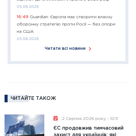
05.08.2026
11:27
Ек
16:49
Guardian: Європа має створити власну
змінило
оборонну стратегію проти Росії — без опори
розвитк
на США
24.02.2
05.08.2026
11:26
Сп
Читати всі новини
2026: 
ліквідн
18.02.20
11:27
За
диктує
16.02.20
ЧИТАЙТЕ ТАКОЖ
11:30
Ре
роль US
та зни
2 Серпня 2026 року - 10:11
30.01.20
ЄС продовжив тимчасовий
11:30
Кр
захист для українців: які