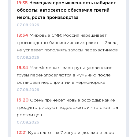
19:35
Немецкая промышленность набирает
11:29
Ка
обороты: автосектор обеспечил третий
успешн
месяц роста производства
21.07.20
07.08.2026
11:26
Ка
19:34
Мировые СМИ: Россия наращивает
риски 
производство баллистических ракет — Запад
облига
не успевает пополнять запасы перехватчиков
08.07.2
07.08.2026
11:20
Це
19:34
Maersk меняет маршруты: украинские
будуще
грузы перенаправляются в Румынию после
01.07.2
остановки мероприятий в Черноморске
11:24
Пр
07.08.2026
образо
16:20
Осень принесет новые расходы: какие
платит
продукты рискуют подорожать и что стоит за
29.06.2
ростом цен
11:27
Вс
07.08.2026
Украин
12:21
Курс валют на 7 августа: доллар и евро
универ