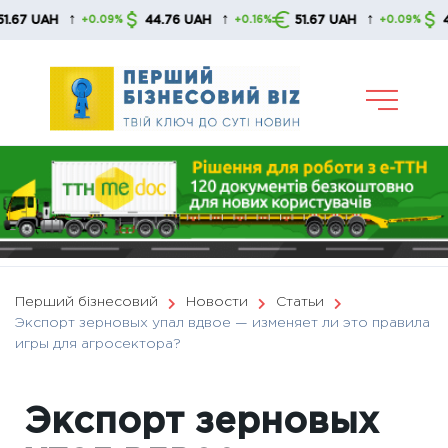
Skip
↑
↑
↑
44.76 UAH
51.67 UAH
44.76 UAH
+0.09%
+0.16%
+0.09%
to
content
Перший бізнесовий
Новости
Статьи
Экспорт зерновых упал вдвое — изменяет ли это правила
игры для агросектора?
Экспорт зерновых