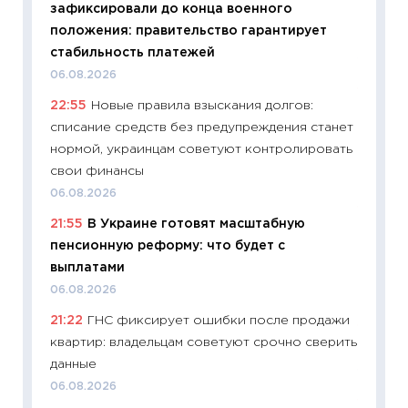
зафиксировали до конца военного
измени
положения: правительство гарантирует
в 2026
стабильность платежей
13.04.20
06.08.2026
11:29
Ск
22:55
Новые правила взыскания долгов:
пасхал
списание средств без предупреждения станет
собств
нормой, украинцам советуют контролировать
сравне
свои финансы
06.04.2
06.08.2026
11:24
Ск
21:55
В Украине готовят масштабную
сдержи
пенсионную реформу: что будет с
Майком
выплатами
перев
06.08.2026
30.03.2
21:22
ГНС фиксирует ошибки после продажи
11:26
Зо
квартир: владельцам советуют срочно сверить
время 
данные
12.03.20
06.08.2026
11:27
Эк