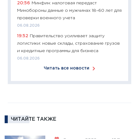
20:56
Минфин: налоговая передаст
что из
Минобороны данные о мужчинах 18–60 лет для
перспе
проверки военного учета
24.02.2
06.08.2026
11:26
П
19:52
Правительство усиливает защиту
2025-2
логистики: новые склады, страхование грузов
сбереж
и кредитные программы для бизнеса
Institu
06.08.2026
18.02.20
Читать все новости
11:27
За
кто ди
кандид
16.02.20
11:30
Ре
котель
ЧИТАЙТЕ ТАКЖЕ
аудита
30.01.20
11:30
Кр