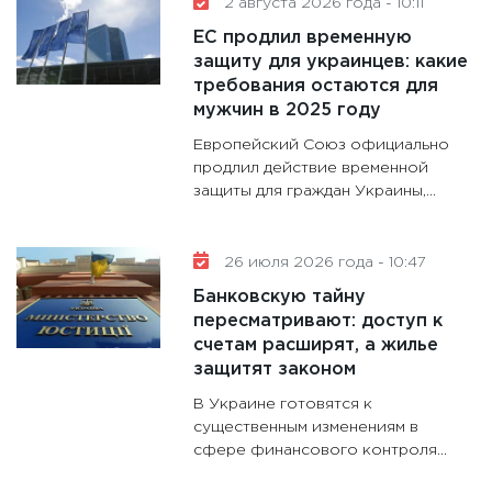
2 августа 2026 года - 10:11
делают
ЕС продлил временную
28.01.20
защиту для украинцев: какие
требования остаются для
11:28
Го
мужчин в 2025 году
гранто
дефиц
Европейский Союз официально
13.01.20
продлил действие временной
защиты для граждан Украины,...
11:30
Ст
будуще
31.12.20
26 июля 2026 года - 10:47
Банковскую тайну
пересматривают: доступ к
счетам расширят, а жилье
защитят законом
В Украине готовятся к
существенным изменениям в
сфере финансового контроля...