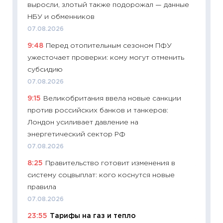
выросли, злотый также подорожал — данные
абитур
НБУ и обменников
23.06.2
07.08.2026
11:29
До
9:48
Перед отопительным сезоном ПФУ
что на
ужесточает проверки: кому могут отменить
деклар
субсидию
19.06.20
07.08.2026
11:22
Ка
9:15
Великобритания ввела новые санкции
ваканс
против российских банков и танкеров:
11.06.20
Лондон усиливает давление на
11:27
До
энергетический сектор РФ
промыш
07.08.2026
30.04.2
8:25
Правительство готовит изменения в
11:32
Бо
систему соцвыплат: кого коснутся новые
уверен
правила
поведе
07.08.2026
27.04.2
23:55
Тарифы на газ и тепло
11:28
По