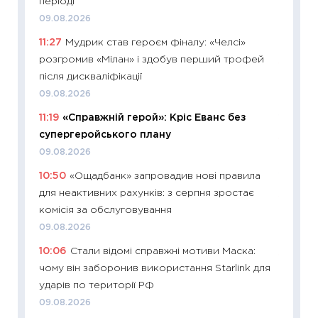
періоді
топ уні
09.08.2026
абітурі
11:27
Мудрик став героєм фіналу: «Челсі»
23.06.2
розгромив «Мілан» і здобув перший трофей
11:29
До
після дискваліфікації
наспра
09.08.2026
2027–2
11:19
«Справжній герой»: Кріс Еванс без
19.06.20
супергеройського плану
11:22
Ка
09.08.2026
що зав
10:50
«Ощадбанк» запровадив нові правила
11.06.20
для неактивних рахунків: з серпня зростає
11:27
До
комісія за обслуговування
ціни зм
09.08.2026
30.04.2
10:06
Стали відомі справжні мотиви Маска:
11:32
Бі
чому він заборонив використання Starlink для
впевне
ударів по території РФ
поведін
09.08.2026
27.04.2