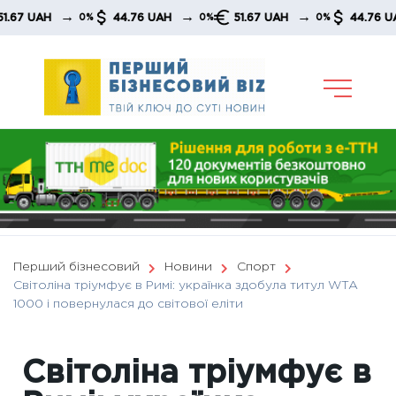
Skip
→
→
→
UAH
44.76 UAH
51.67 UAH
44.76 UAH
0%
0%
0%
to
content
Перший бізнесовий
Новини
Спорт
Світоліна тріумфує в Римі: українка здобула титул WTA
1000 і повернулася до світової еліти
Світоліна тріумфує в