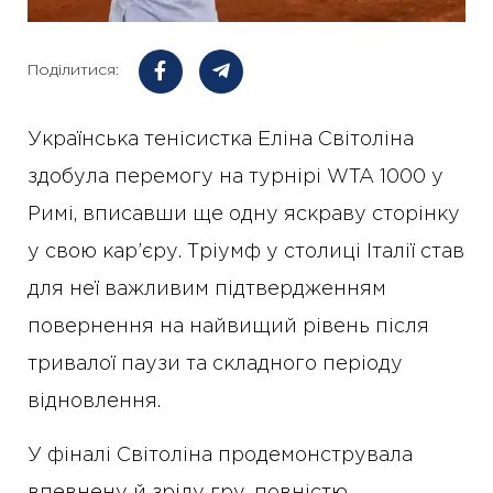
Поділитися:
Українська тенісистка Еліна Світоліна
здобула перемогу на турнірі WTA 1000 у
Римі, вписавши ще одну яскраву сторінку
у свою кар’єру. Тріумф у столиці Італії став
для неї важливим підтвердженням
повернення на найвищий рівень після
тривалої паузи та складного періоду
відновлення.
У фіналі Світоліна продемонструвала
впевнену й зрілу гру, повністю