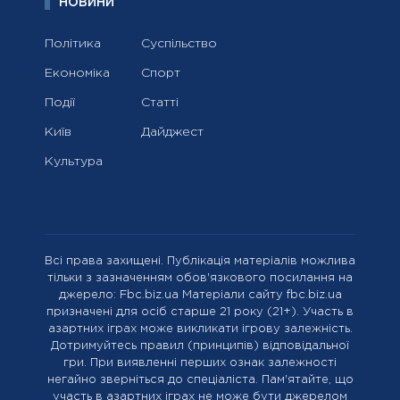
НОВИНИ
Політика
Суспільство
Економіка
Спорт
Події
Статті
Київ
Дайджест
Культура
Всі права захищені. Публікація матеріалів можлива
тільки з зазначенням обов'язкового посилання на
джерело: Fbc.biz.ua Матеріали сайту fbc.biz.ua
призначені для осіб старше 21 року (21+). Участь в
азартних іграх може викликати ігрову залежність.
Дотримуйтесь правил (принципів) відповідальної
гри. При виявленні перших ознак залежності
негайно зверніться до спеціаліста. Пам'ятайте, що
участь в азартних іграх не може бути джерелом