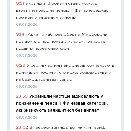
9:51
Українці з 13 роками стажу можуть
11:28
Чо
втратити право на пенсію: ПФУ попереджає
змінив
про критичні зміни у вимогах
2026 р
09.08.2026
13.04.20
9:14
«Армія+» набирає обертів: Міноборони
11:29
Ск
повідомило про понад 3 мільйони рапортів,
кошик 
поданих через смартфон
базово
09.08.2026
оцінко
8:29
У серпні частині пенсіонерів компенсують
06.04.2
комунальні послуги: хто може розраховувати
11:24
Ск
на безкоштовні газ і світло
у 2026
09.08.2026
KSE до
23:55
Українцям частіше відмовляють у
30.03.2
призначенні пенсії: ПФУ назвав категорії,
11:26
Зо
які ризикують залишитися без виплат
купува
08.08.2026
12.03.20
23:02
З 1 вересня змінюється нічний тариф:
11:27
Ек