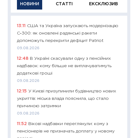
НОВИНИ
СТАТТІ
ЕКСКЛЮЗИВ
13:11
США та Україна запускають модернізацію
11:29
Як
С‑300: як оновлені радянські ракети
інвест
допоможуть перекрити дефіцит Patriot
21.07.20
09.08.2026
11:26
Як
12:48
В Україні скасували одну з пенсійних
ризики
надбавок: кому більше не виплачуватимуть
облігац
додаткові гроші
08.07.2
09.08.2026
11:20
Ці
12:15
У Києві призупинили будівництво нових
майбут
укриттів: міська влада пояснила, що стало
01.07.2
причиною затримки
11:24
Пр
09.08.2026
освіта 
11:52
Вікові надбавки переглянули: кому з
29.06.2
пенсіонерів не призначать доплату у новому
11:27
Вс