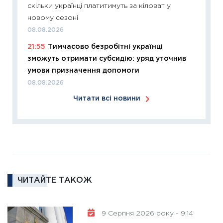
скільки українці платитимуть за кіловат у
змінило
новому сезоні
розвитк
08.08.2026
24.02.2
21:55
Тимчасово безробітні українці
11:26
Сп
зможуть отримати субсидію: уряд уточнив
2026: 
умови призначення допомоги
ліквідн
08.08.2026
18.02.20
Читати всі новини
11:27
За
диктує
16.02.20
11:30
Ре
роль US
та зни
ЧИТАЙТЕ ТАКОЖ
30.01.20
11:30
Кр
роблять
9 Серпня 2026 року - 9:14
28.01.20