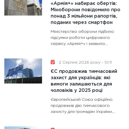
«Армія+» набирає обертів:
11:28
Де
Міноборони повідомило про
понад 3 мільйони рапортів,
гранто
поданих через смартфон
13.01.20
Міністерство оборони підбило
11:30
Ст
підсумки роботи цифрового
майбут
сервісу «Армія+» і заявило...
31.12.20
2 Серпня 2026 року - 10:11
ЄС продовжив тимчасовий
захист для українців: які
вимоги залишаються для
чоловіків у 2025 році
Європейський Союз офіційно
продовжив дію тимчасового
захисту для громадян України,...